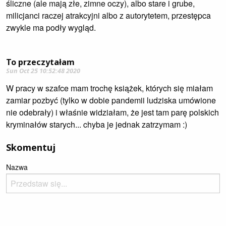
śliczne (ale mają złe, zimne oczy), albo stare i grube,
milicjanci raczej atrakcyjni albo z autorytetem, przestępca
zwykle ma podły wygląd.
To przeczytałam
Sun Oct 25 10:52:48 2020
W pracy w szafce mam trochę książek, których się miałam
zamiar pozbyć (tylko w dobie pandemii ludziska umówione
nie odebrały) i właśnie widziałam, że jest tam parę polskich
kryminałów starych... chyba je jednak zatrzymam :)
Skomentuj
Nazwa
Email