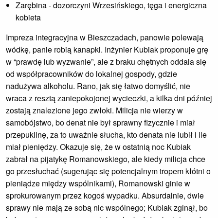
Zarębina - dozorczyni Wrzesińskiego, tęga i energiczna
kobieta
Impreza integracyjna w Bieszczadach, panowie polewają
wódkę, panie robią kanapki. Inżynier Kubiak proponuje grę
w “prawdę lub wyzwanie”, ale z braku chętnych oddala się
od współpracowników do lokalnej gospody, gdzie
nadużywa alkoholu. Rano, jak się łatwo domyślić, nie
wraca z resztą zaniepokojonej wycieczki, a kilka dni później
zostają znalezione jego zwłoki. Milicja nie wierzy w
samobójstwo, bo denat nie był sprawny fizycznie i miał
przepuklinę, za to uważnie słucha, kto denata nie lubił i ile
miał pieniędzy. Okazuje się, że w ostatnią noc Kubiak
zabrał na pijatykę Romanowskiego, ale kiedy milicja chce
go przesłuchać (sugerując się potencjalnym tropem kłótni o
pieniądze między wspólnikami), Romanowski ginie w
sprokurowanym przez kogoś wypadku. Absurdalnie, dwie
sprawy nie mają ze sobą nic wspólnego; Kubiak zginął, bo