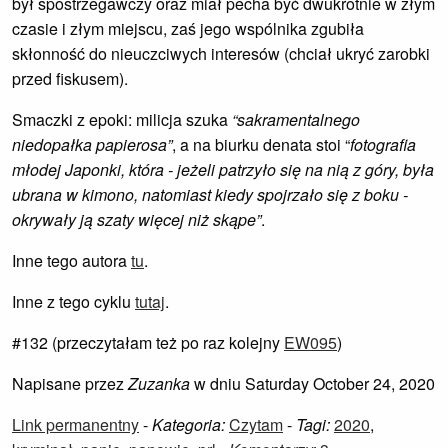
był spostrzegawczy oraz miał pecha być dwukrotnie w złym
czasie i złym miejscu, zaś jego wspólnika zgubiła
skłonność do nieuczciwych interesów (chciał ukryć zarobki
przed fiskusem).
Smaczki z epoki: milicja szuka
“sakramentalnego
niedopałka papierosa”
, a na biurku denata stoi “
fotografia
młodej Japonki, która - jeżeli patrzyło się na nią z góry, była
ubrana w kimono, natomiast kiedy spojrzało się z boku -
okrywały ją szaty więcej niż skąpe”
.
Inne tego autora
tu
.
Inne z tego cyklu
tutaj
.
#132 (przeczytałam też po raz kolejny
EW095
)
Napisane przez
Zuzanka
w dniu Saturday October 24, 2020
Link permanentny
-
Kategoria:
Czytam
-
Tagi:
2020
,