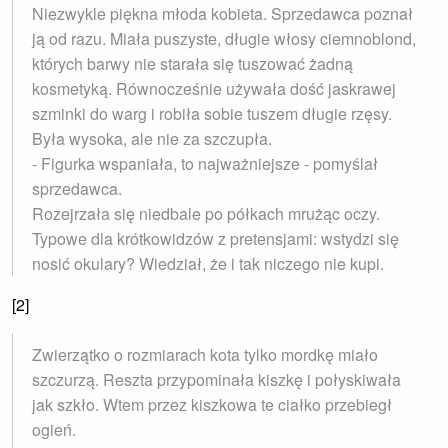
Niezwykle piękna młoda kobieta. Sprzedawca poznał
ją od razu. Miała puszyste, długie włosy ciemnoblond,
których barwy nie starała się tuszować żadną
kosmetyką. Równocześnie używała dość jaskrawej
szminki do warg i robiła sobie tuszem długie rzęsy.
Była wysoka, ale nie za szczupła.
- Figurka wspaniała, to najważniejsze - pomyślał
sprzedawca.
Rozejrzała się niedbale po półkach mrużąc oczy.
Typowe dla krótkowidzów z pretensjami: wstydzi się
nosić okulary? Wiedział, że i tak niczego nie kupi.
[2]
Zwierzątko o rozmiarach kota tylko mordkę miało
szczurzą. Reszta przypominała kiszkę i połyskiwała
jak szkło. Wtem przez kiszkowa te ciałko przebiegł
ogień.