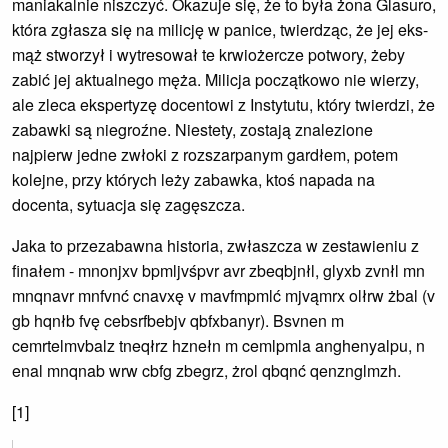
maniakalnie niszczyć. Okazuje się, że to była żona Glasuro,
która zgłasza się na milicję w panice, twierdząc, że jej eks-
mąż stworzył i wytresował te krwiożercze potwory, żeby
zabić jej aktualnego męża. Milicja początkowo nie wierzy,
ale zleca ekspertyzę docentowi z Instytutu, który twierdzi, że
zabawki są niegroźne. Niestety, zostają znalezione
najpierw jedne zwłoki z rozszarpanym gardłem, potem
kolejne, przy których leży zabawka, ktoś napada na
docenta, sytuacja się zagęszcza.
Jaka to przezabawna historia, zwłaszcza w zestawieniu z
finałem - mnonjxv bpmljvśpvr avr zbeqbjnłl, glyxb zvnłl mn
mnqnavr mnfvnć cnavxę v mavfmpmlć mjvąmrx olłrw żbal (v
gb hqnłb fvę cebsrfbebjv qbfxbanyr). Bsvnen m
cemrtelmvbalz tneqłrz hznełn m cemlpmla anghenyalpu, n
enal mnqnab wrw cbfg zbegrz, żrol qbqnć qenznglmzh.
[1]