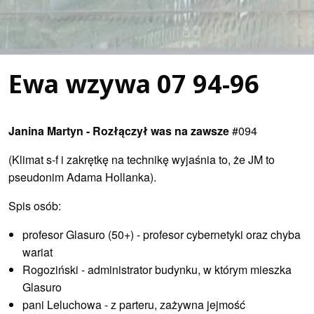
Ewa wzywa 07 94-96
Janina Martyn - Rozłączył was na zawsze
#094
(Klimat s-f i zakrętkę na technikę wyjaśnia to, że JM to
pseudonim Adama Hollanka).
Spis osób:
profesor Glasuro (50+) - profesor cybernetyki oraz chyba
wariat
Rogoziński - administrator budynku, w którym mieszka
Glasuro
pani Leluchowa - z parteru, zażywna jejmość