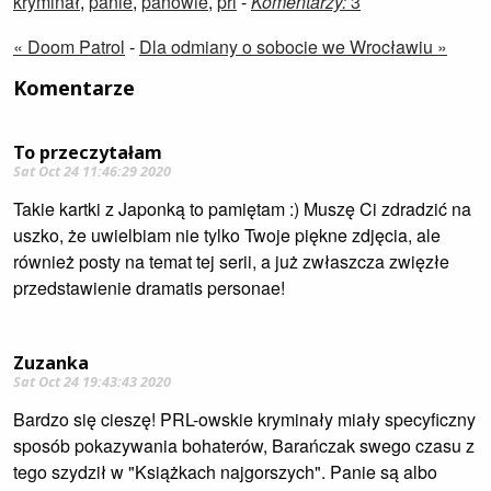
kryminał
,
panie
,
panowie
,
prl
-
Komentarzy:
3
« Doom Patrol
-
Dla odmiany o sobocie we Wrocławiu »
Komentarze
To przeczytałam
Sat Oct 24 11:46:29 2020
Takie kartki z Japonką to pamiętam :) Muszę Ci zdradzić na
uszko, że uwielbiam nie tylko Twoje piękne zdjęcia, ale
również posty na temat tej serii, a już zwłaszcza zwięzłe
przedstawienie dramatis personae!
Zuzanka
Sat Oct 24 19:43:43 2020
Bardzo się cieszę! PRL-owskie kryminały miały specyficzny
sposób pokazywania bohaterów, Barańczak swego czasu z
tego szydził w "Książkach najgorszych". Panie są albo