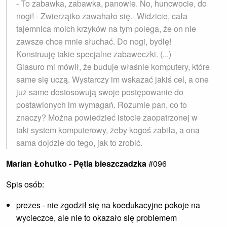
- To zabawka, zabawka, panowie. No, huncwocie, do
nogi! - Zwierzątko zawahało się.- Widzicie, cała
tajemnica moich krzyków na tym polega, że on nie
zawsze chce mnie słuchać. Do nogi, bydlę!
Konstruuję takie specjalne zabaweczki. (...)
Glasuro mi mówił, że buduje właśnie komputery, które
same się uczą. Wystarczy im wskazać jakiś cel, a one
już same dostosowują swoje postępowanie do
postawionych im wymagań. Rozumie pan, co to
znaczy? Można powiedzieć istocie zaopatrzonej w
taki system komputerowy, żeby kogoś zabiła, a ona
sama dojdzie do tego, jak to zrobić.
Marian Łohutko - Pętla bieszczadzka
#096
Spis osób:
prezes - nie zgodził się na koedukacyjne pokoje na
wycieczce, ale nie to okazało się problemem