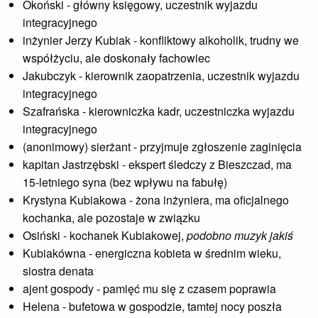
Okoński - główny księgowy, uczestnik wyjazdu
integracyjnego
inżynier Jerzy Kubiak - konfliktowy alkoholik, trudny we
współżyciu, ale doskonały fachowiec
Jakubczyk - kierownik zaopatrzenia, uczestnik wyjazdu
integracyjnego
Szafrańska - kierowniczka kadr, uczestniczka wyjazdu
integracyjnego
(anonimowy) sierżant - przyjmuje zgłoszenie zaginięcia
kapitan Jastrzębski - ekspert śledczy z Bieszczad, ma
15-letniego syna (bez wpływu na fabułę)
Krystyna Kubiakowa - żona inżyniera, ma oficjalnego
kochanka, ale pozostaje w związku
Osiński - kochanek Kubiakowej,
podobno muzyk jakiś
Kubiakówna - energiczna kobieta w średnim wieku,
siostra denata
ajent gospody - pamięć mu się z czasem poprawia
Helena - bufetowa w gospodzie, tamtej nocy poszła