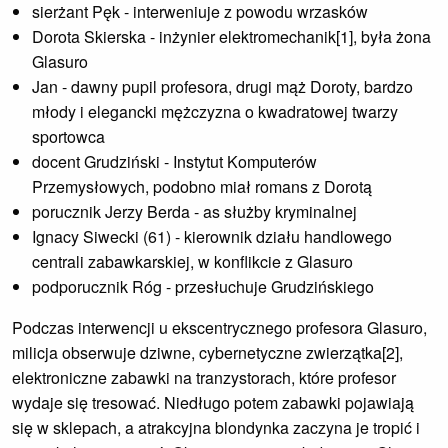
sierżant Pęk - interweniuje z powodu wrzasków
Dorota Skierska - inżynier elektromechanik[1], była żona
Glasuro
Jan - dawny pupil profesora, drugi mąż Doroty, bardzo
młody i elegancki mężczyzna o kwadratowej twarzy
sportowca
docent Grudziński - Instytut Komputerów
Przemysłowych, podobno miał romans z Dorotą
porucznik Jerzy Berda - as służby kryminalnej
Ignacy Siwecki (61) - kierownik działu handlowego
centrali zabawkarskiej, w konflikcie z Glasuro
podporucznik Róg - przesłuchuje Grudzińskiego
Podczas interwencji u ekscentrycznego profesora Glasuro,
milicja obserwuje dziwne, cybernetyczne zwierzątka[2],
elektroniczne zabawki na tranzystorach, które profesor
wydaje się tresować. Niedługo potem zabawki pojawiają
się w sklepach, a atrakcyjna blondynka zaczyna je tropić i