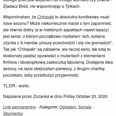
Zjadacz Bród, nie wspominając o Tyłkach.
Wspominałam, że
Chłopaki
to absolutny komiksowy
must-
have
sezonu? Może niekoniecznie macie o tym zapomnieć,
ale równie dobry (a w niektórych aspektach nawet lepszy)
jest serial, o którym początkowo myślałam “ech, kolejna
zżynka z X-menów, proszę przechodzić i się nie gromadzić”.
Tak jak “Chłopaki” są zabawne, ale raczej serio, tak tutaj to
doskonały pastisz opowieści o mutantach z elementami
thrillera i obowiązkową zaskoczką fabularną. Dostępne dwa
sezony, na razie obejrzałam pierwszy, z drugim chwilkę
poczekam, żeby przedłużyć przyjemność.
TL;DR - warto.
Napisane przez
Zuzanka
w dniu Friday October 23, 2020
Link permanentny
-
Kategorie:
Oglądam
,
Seriale
-
Skomentuj