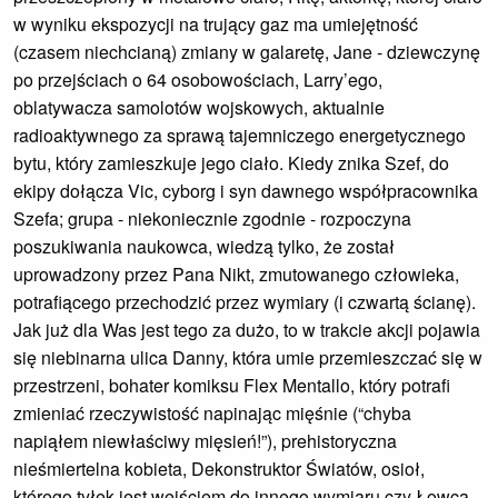
w wyniku ekspozycji na trujący gaz ma umiejętność
(czasem niechcianą) zmiany w galaretę, Jane - dziewczynę
po przejściach o 64 osobowościach, Larry’ego,
oblatywacza samolotów wojskowych, aktualnie
radioaktywnego za sprawą tajemniczego energetycznego
bytu, który zamieszkuje jego ciało. Kiedy znika Szef, do
ekipy dołącza Vic, cyborg i syn dawnego współpracownika
Szefa; grupa - niekoniecznie zgodnie - rozpoczyna
poszukiwania naukowca, wiedzą tylko, że został
uprowadzony przez Pana Nikt, zmutowanego człowieka,
potrafiącego przechodzić przez wymiary (i czwartą ścianę).
Jak już dla Was jest tego za dużo, to w trakcie akcji pojawia
się niebinarna ulica Danny, która umie przemieszczać się w
przestrzeni, bohater komiksu Flex Mentallo, który potrafi
zmieniać rzeczywistość napinając mięśnie (“chyba
napiąłem niewłaściwy mięsień!”), prehistoryczna
nieśmiertelna kobieta, Dekonstruktor Światów, osioł,
którego tyłek jest wejściem do innego wymiaru czy Łowca -