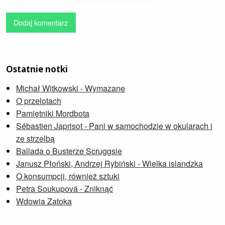
Dodaj komentarz
Ostatnie notki
Michał Witkowski - Wymazane
O przelotach
Pamiętniki Mordbota
Sébastien Japrisot - Pani w samochodzie w okularach i
ze strzelbą
Ballada o Busterze Scruggsie
Janusz Płoński, Andrzej Rybiński - Wielka islandzka
O konsumpcji, również sztuki
Petra Soukupová - Zniknąć
Wdowia Zatoka
Zygmunt Zeydler-Zborowski - Major Downar przechodzi