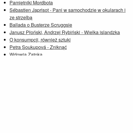
Pamiętniki Mordbota
Sébastien Japrisot - Pani w samochodzie w okularach i
ze strzelbą
Ballada o Busterze Scruggsie
Janusz Płoński, Andrzej Rybiński - Wielka islandzka
O konsumpcji, również sztuki
Petra Soukupová - Zniknąć
Wdowia Zatoka
Przeglądaj notki »
Strona wyświetlana w oparciu o
Bolt
.