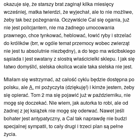
okazuje się, że starszy brat zaginął kilka miesięcy
wcześniej, matka twierdzi, że wyjechał, ale to nie możliwe,
żeby tak bez pożegnania. Oczywiście Cal się ogania, już
nie jest policjantem, nie ma żadnego umocowania
prawnego, chce tynkować, heblować, łowić ryby i strzelać
do królików (brr, w ogóle temat przemocy wobec zwierząt
nie jest tu absolutnie niezbędny), a do tego ma wścibskiego
sąsiada i jest swatany z siostrą właścicielki sklepu. I jak się
łatwo domyślić, sielska okolica wcale taka sielska nie jest.
Miałam się wstrzymać, aż całość cyklu będzie dostępna po
polsku, ale
A.
mi pożyczyła (dziękuję!) i kimże jestem, żeby
się opierać. Tom 2 ma się pojawić już w październiku, nie
mogę się doczekać. Nie wiem, jak autorka to robi, ale od
żadnej z jej książek nie mogę się oderwać. Nawet jeśli
bohater jest antypatyczny, a Cal tak naprawdę nie budzi
specjalnej sympatii, to cały drugi i trzeci plan są pełne
życia.