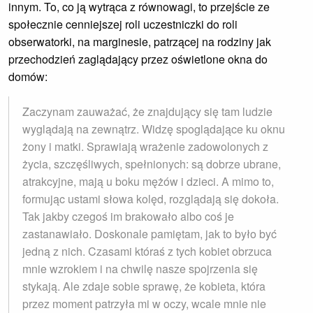
innym. To, co ją wytrąca z równowagi, to przejście ze
społecznie cenniejszej roli uczestniczki do roli
obserwatorki, na marginesie, patrzącej na rodziny jak
przechodzień zaglądający przez oświetlone okna do
domów:
Zaczynam zauważać, że znajdujący się tam ludzie
wyglądają na zewnątrz. Widzę spoglądające ku oknu
żony i matki. Sprawiają wrażenie zadowolonych z
życia, szczęśliwych, spełnionych: są dobrze ubrane,
atrakcyjne, mają u boku mężów i dzieci. A mimo to,
formując ustami słowa kolęd, rozglądają się dokoła.
Tak jakby czegoś im brakowało albo coś je
zastanawiało. Doskonale pamiętam, jak to było być
jedną z nich. Czasami któraś z tych kobiet obrzuca
mnie wzrokiem i na chwilę nasze spojrzenia się
stykają. Ale zdaje sobie sprawę, że kobieta, która
przez moment patrzyła mi w oczy, wcale mnie nie