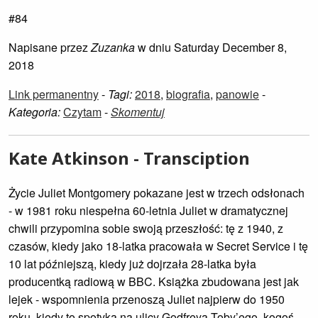
#84
Napisane przez
Zuzanka
w dniu Saturday December 8,
2018
Link permanentny
-
Tagi:
2018
,
biografia
,
panowie
-
Kategoria:
Czytam
-
Skomentuj
Kate Atkinson - Transciption
Życie Juliet Montgomery pokazane jest w trzech odsłonach
- w 1981 roku niespełna 60-letnia Juliet w dramatycznej
chwili przypomina sobie swoją przeszłość: tę z 1940, z
czasów, kiedy jako 18-latka pracowała w Secret Service i tę
10 lat późniejszą, kiedy już dojrzała 28-latka była
producentką radiową w BBC. Książka zbudowana jest jak
lejek - wspomnienia przenoszą Juliet najpierw do 1950
roku, kiedy to spotyka na ulicy Godfreya Toby’ego, kogoś,