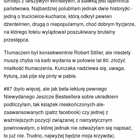
turnieju z fałszywym Wimseyem, a stawką jest tajemnica
państwowa. Najbardziej polubiłam jednak dwie historyjki -
jedną o trucicielce-kucharce, którą odkrył pewien
dżentelmen, drugą o niepopularnym, choć dobrym fryzjerze,
na którego fotelu wylądował poszukiwany brutalny
przestępca.
Tłumaczem był konsekwentnie Robert Stiller, ale niestety
muszę chyba na karb wydania w połowie lat 80. złożyć
miałkość tłumaczenia. Kurczaka nadziewa się, uwaga,
fryturą, zaś pije się pinty w pabie.
#87 (było więcej, ale jak beta-lekturę pewnego
Niewydanego Jeszcze Bestsellera sobie ukradkiem
podliczyłam, tak książek nieskończonych-ale-
zaawansowanych (patrz facebook) czy jednej z
ważniejszych pozycji związanej z narcystycznym
powinowatym, o której jednak nie odważyłam się napisać,
to już nie. Trudno, najwyżej będzie moja krzywda).