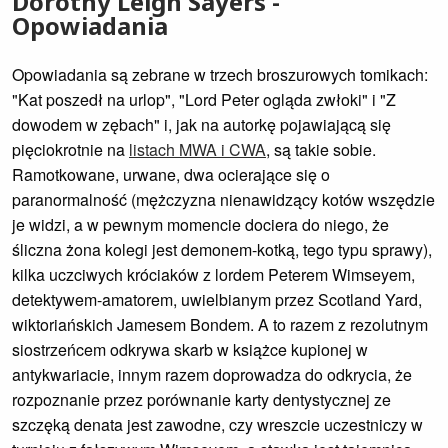
Dorothy Leigh Sayers -
Opowiadania
Opowiadania są zebrane w trzech broszurowych tomikach:
"Kat poszedł na urlop", "Lord Peter ogląda zwłoki" i "Z
dowodem w zębach" i, jak na autorkę pojawiającą się
pięciokrotnie na
listach MWA i CWA
, są takie sobie.
Ramotkowane, urwane, dwa ocierające się o
paranormalność (mężczyzna nienawidzący kotów wszędzie
je widzi, a w pewnym momencie dociera do niego, że
śliczna żona kolegi jest demonem-kotką, tego typu sprawy),
kilka uczciwych króciaków z lordem Peterem Wimseyem,
detektywem-amatorem, uwielbianym przez Scotland Yard,
wiktoriańskich Jamesem Bondem. A to razem z rezolutnym
siostrzeńcem odkrywa skarb w książce kupionej w
antykwariacie, innym razem doprowadza do odkrycia, że
rozpoznanie przez porównanie karty dentystycznej ze
szczęką denata jest zawodne, czy wreszcie uczestniczy w