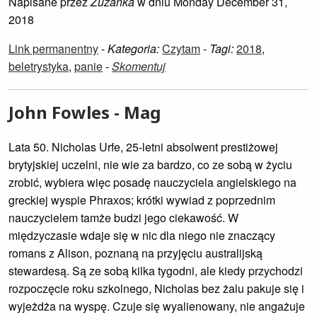
Napisane przez
Zuzanka
w dniu Monday December 31,
2018
Link permanentny
-
Kategoria:
Czytam
-
Tagi:
2018
,
beletrystyka
,
panie
-
Skomentuj
John Fowles - Mag
Lata 50. Nicholas Urfe, 25-letni absolwent prestiżowej
brytyjskiej uczelni, nie wie za bardzo, co ze sobą w życiu
zrobić, wybiera więc posadę nauczyciela angielskiego na
greckiej wyspie Phraxos; krótki wywiad z poprzednim
nauczycielem tamże budzi jego ciekawość. W
międzyczasie wdaje się w nic dla niego nie znaczący
romans z Alison, poznaną na przyjęciu australijską
stewardesą. Są ze sobą kilka tygodni, ale kiedy przychodzi
rozpoczęcie roku szkolnego, Nicholas bez żalu pakuje się i
wyjeżdża na wyspę. Czuje się wyalienowany, nie angażuje