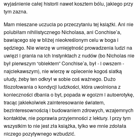
wyjaśnienie całej historii nawet kosztem bólu, jakiego przy
tym zazna.
Mam mieszane uczucia po przeczytaniu tej książki. Ani nie
polubiłam nihilistycznego Nicholasa, ani Conchise’a,
bawiącego się w bliżej nieokreślonym celu w boga i
sędziego. Nie wierzę w umiejętność prowadzenia ludzi na
uwięzi i grania na ich instynktach z nudów (bo Nicholas nie
był pierwszym “obiektem” Conchise’a, był - i owszem -
najciekawszym), nie wierzę w oplecenie kogoś siatką
ułudy, żeby ten odkrył w sobie coś ważnego. Dużo
filozofowania o kondycji ludzkości, która uwolniona z
konieczności dbania o byt, popada w egoizm i autoerotykę,
tracąc jakiekolwiek zainteresowanie światem,
bezinteresownością i budowaniem zdrowych, wzajemnych
kontaktów, nie poprawia przyjemności z lektury. I przy tym
wszystkim to nie jest zła książka, tylko we mnie zdołała
niczego pozytywnego wzbudzić.