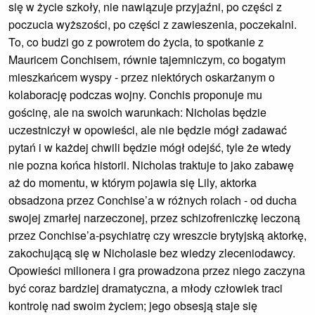
się w życie szkoły, nie nawiązuje przyjaźni, po części z
poczucia wyższości, po części z zawieszenia, poczekalni.
To, co budzi go z powrotem do życia, to spotkanie z
Mauricem Conchisem, równie tajemniczym, co bogatym
mieszkańcem wyspy - przez niektórych oskarżanym o
kolaborację podczas wojny. Conchis proponuje mu
gościnę, ale na swoich warunkach: Nicholas będzie
uczestniczył w opowieści, ale nie będzie mógł zadawać
pytań i w każdej chwili będzie mógł odejść, tyle że wtedy
nie pozna końca historii. Nicholas traktuje to jako zabawę
aż do momentu, w którym pojawia się Lily, aktorka
obsadzona przez Conchise’a w różnych rolach - od ducha
swojej zmarłej narzeczonej, przez schizofreniczkę leczoną
przez Conchise’a-psychiatrę czy wreszcie brytyjską aktorkę,
zakochującą się w Nicholasie bez wiedzy zleceniodawcy.
Opowieści milionera i gra prowadzona przez niego zaczyna
być coraz bardziej dramatyczna, a młody człowiek traci
kontrolę nad swoim życiem; jego obsesją staje się