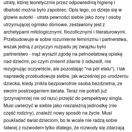
utraty, której teoretycznie przez odpowiednią higienę i
dbałość można było zapobiec. Opis tego, co dzieje się w
głowie autorki - utrata pewności siebie jako żony i osoby
utrzymującej ognisko domowe, zestawiony jest z
archetypami mitologicznymi, filozoficznymi i literaturowymi.
Przebudowuje w sobie rozumienie feminizmu i partnerstwa,
wszak jedną z przyczyn rozpadu jej związku było
partnerstwo - mąż wyraził zgodę na pełnoetatową opiekę
nad dziećmi, po czym zmienił zdanie (i odszedł, nie
rezygnując oczywiście, ale pozostając "na pół etatu"). I tak
naprawdę przebudowuje siebie, jak wcześniej po urodzeniu
dziecka, kiedy znikła bezpowrotnie osoba bezdzietna, ze
swoim postrzeganiem świata. Teraz nie potrafi już
(przynajmniej nie od razu) przejść do perspektywy singla.
Musi uwierzyć w siebie jako niezależną jednostkę (nie
część rodziny), znaleźć nowy sposób na życie. Musi
poukładać świat dzieciom, bo te wcale nie radzą sobie
łatwiej z rozwodem tylko dlatego, że rozwody się zdarzają