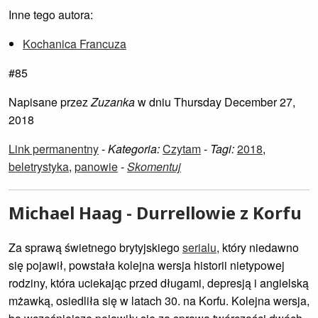
Inne tego autora:
Kochanica Francuza
#85
Napisane przez
Zuzanka
w dniu Thursday December 27,
2018
Link permanentny
-
Kategoria:
Czytam
-
Tagi:
2018
,
beletrystyka
,
panowie
-
Skomentuj
Michael Haag - Durrellowie z Korfu
Za sprawą świetnego brytyjskiego
serialu
, który niedawno
się pojawił, powstała kolejna wersja historii nietypowej
rodziny, która uciekając przed długami, depresją i angielską
mżawką, osiedliła się w latach 30. na Korfu. Kolejna wersja,