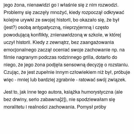
jego żona, nienawidzi go i właśnie się z nim rozwodzi.
Problemy się zaczęły mnożyć, kiedy rozpoczął odkrywać
kolejne urywki ze swojej historii, bo okazało się, że był
(jest?) osobą antypatyczną, nieprzyjemną i często
powodującą konflikty, znienawidzoną w szkole, w której
uczył historii. Kiedy z zewnątrz, bez zaangażowania
emocjonalnego zaczął oceniać swoje zachowanie np. na
filmie nagranym podczas rodzinnego grilla, dotarło do
niego, że jego żona podjęła sensowną decyzję o rozstaniu.
Czując, że jest zupełnie innym człowiekiem niż był, próbuje
więc - mniej lub bardziej zgrabnie - ratować swój związek.
Jest to, jak inne tego autora, książka humorystyczna (ale
bez drwiny, serio zabawna[2]), nie spodziewałam się
moralitetu i realności zachowania. Pomysł próby
odtworzenia swojego życia przez publicznie dostępną
stronę w Wikipedii są urocze, podobnie wspomnienia,
wyciągane z niepamięci. Trochę scen wzruszających,