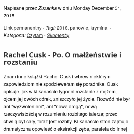
Napisane przez
Zuzanka
w dniu Monday December 31,
2018
Link permanentny
-
Tagi:
2018
,
panowie
,
kryminal
-
Kategoria:
Czytam
-
Skomentuj
Rachel Cusk - Po. O małżeństwie i
rozstaniu
Znam inne książki Rachel Cusk i wbrew niektórym
zapowiedziom nie spodziewałam się poradnika. Cusk
opisuje, jak w kilkanaście tygodni rozstanie z mężem,
ojcem jej dwóch córek, zniszczyło jej życie. Rozwód nie był
ani "wyzwoleniem", ani "nową drogą", nową
rzeczywistością w rozumieniu rozbitego talerza; przed
chwilą był cały, teraz jest rozbity. Kilkanaście stron zajmuje
dramatyczna opowieść o ekstrakcji zęba, paralela do innej