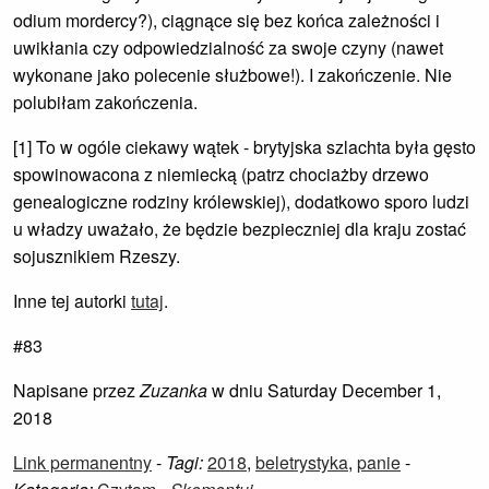
odium mordercy?), ciągnące się bez końca zależności i
uwikłania czy odpowiedzialność za swoje czyny (nawet
wykonane jako polecenie służbowe!). I zakończenie. Nie
polubiłam zakończenia.
[1] To w ogóle ciekawy wątek - brytyjska szlachta była gęsto
spowinowacona z niemiecką (patrz chociażby drzewo
genealogiczne rodziny królewskiej), dodatkowo sporo ludzi
u władzy uważało, że będzie bezpieczniej dla kraju zostać
sojusznikiem Rzeszy.
Inne tej autorki
tutaj
.
#83
Napisane przez
Zuzanka
w dniu Saturday December 1,
2018
Link permanentny
-
Tagi:
2018
,
beletrystyka
,
panie
-