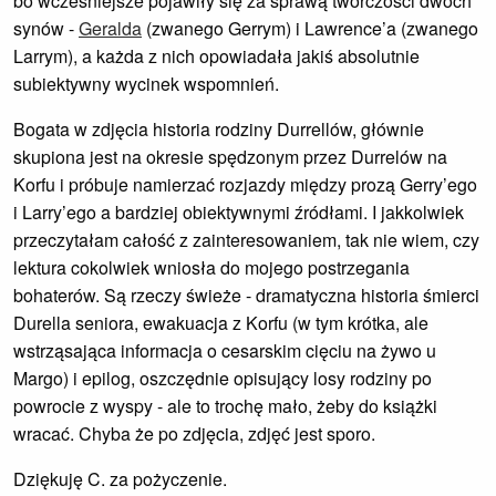
bo wcześniejsze pojawiły się za sprawą twórczości dwóch
synów -
Geralda
(zwanego Gerrym) i Lawrence’a (zwanego
Larrym), a każda z nich opowiadała jakiś absolutnie
subiektywny wycinek wspomnień.
Bogata w zdjęcia historia rodziny Durrellów, głównie
skupiona jest na okresie spędzonym przez Durrelów na
Korfu i próbuje namierzać rozjazdy między prozą Gerry’ego
i Larry’ego a bardziej obiektywnymi źródłami. I jakkolwiek
przeczytałam całość z zainteresowaniem, tak nie wiem, czy
lektura cokolwiek wniosła do mojego postrzegania
bohaterów. Są rzeczy świeże - dramatyczna historia śmierci
Durella seniora, ewakuacja z Korfu (w tym krótka, ale
wstrząsająca informacja o cesarskim cięciu na żywo u
Margo) i epilog, oszczędnie opisujący losy rodziny po
powrocie z wyspy - ale to trochę mało, żeby do książki
wracać. Chyba że po zdjęcia, zdjęć jest sporo.
Dziękuję C. za pożyczenie.