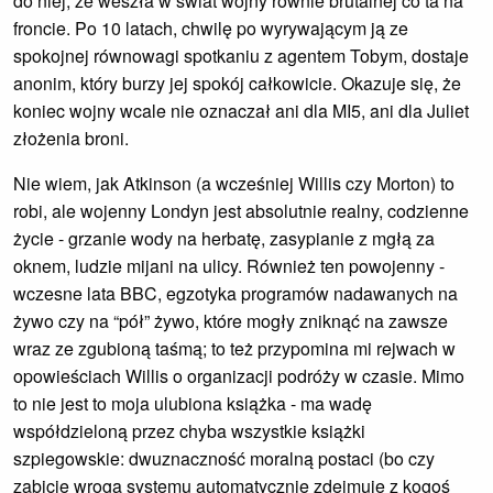
do niej, że weszła w świat wojny równie brutalnej co ta na
froncie. Po 10 latach, chwilę po wyrywającym ją ze
spokojnej równowagi spotkaniu z agentem Tobym, dostaje
anonim, który burzy jej spokój całkowicie. Okazuje się, że
koniec wojny wcale nie oznaczał ani dla MI5, ani dla Juliet
złożenia broni.
Nie wiem, jak Atkinson (a wcześniej Willis czy Morton) to
robi, ale wojenny Londyn jest absolutnie realny, codzienne
życie - grzanie wody na herbatę, zasypianie z mgłą za
oknem, ludzie mijani na ulicy. Również ten powojenny -
wczesne lata BBC, egzotyka programów nadawanych na
żywo czy na “pół” żywo, które mogły zniknąć na zawsze
wraz ze zgubioną taśmą; to też przypomina mi rejwach w
opowieściach Willis o organizacji podróży w czasie. Mimo
to nie jest to moja ulubiona książka - ma wadę
współdzieloną przez chyba wszystkie książki
szpiegowskie: dwuznaczność moralną postaci (bo czy
zabicie wroga systemu automatycznie zdejmuje z kogoś