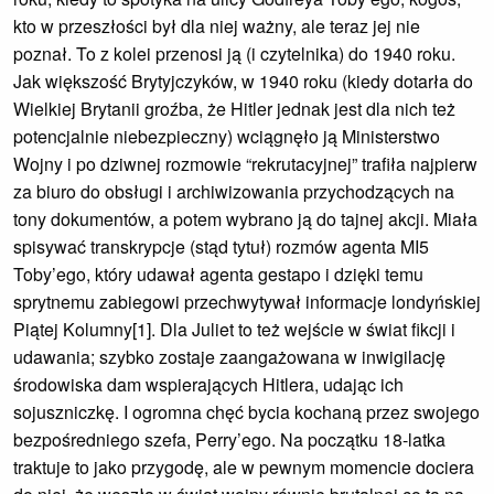
kto w przeszłości był dla niej ważny, ale teraz jej nie
poznał. To z kolei przenosi ją (i czytelnika) do 1940 roku.
Jak większość Brytyjczyków, w 1940 roku (kiedy dotarła do
Wielkiej Brytanii groźba, że Hitler jednak jest dla nich też
potencjalnie niebezpieczny) wciągnęło ją Ministerstwo
Wojny i po dziwnej rozmowie “rekrutacyjnej” trafiła najpierw
za biuro do obsługi i archiwizowania przychodzących na
tony dokumentów, a potem wybrano ją do tajnej akcji. Miała
spisywać transkrypcje (stąd tytuł) rozmów agenta MI5
Toby’ego, który udawał agenta gestapo i dzięki temu
sprytnemu zabiegowi przechwytywał informacje londyńskiej
Piątej Kolumny[1]. Dla Juliet to też wejście w świat fikcji i
udawania; szybko zostaje zaangażowana w inwigilację
środowiska dam wspierających Hitlera, udając ich
sojuszniczkę. I ogromna chęć bycia kochaną przez swojego
bezpośredniego szefa, Perry’ego. Na początku 18-latka
traktuje to jako przygodę, ale w pewnym momencie dociera