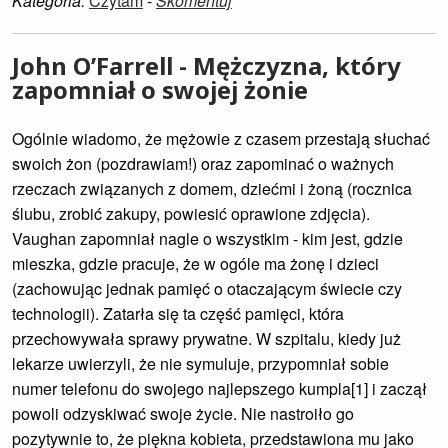
Kategoria:
Czytam
-
Skomentuj
John O’Farrell - Mężczyzna, który
zapomniał o swojej żonie
Ogólnie wiadomo, że mężowie z czasem przestają słuchać
swoich żon (pozdrawiam!) oraz zapominać o ważnych
rzeczach związanych z domem, dziećmi i żoną (rocznica
ślubu, zrobić zakupy, powiesić oprawione zdjęcia).
Vaughan zapomniał nagle o wszystkim - kim jest, gdzie
mieszka, gdzie pracuje, że w ogóle ma żonę i dzieci
(zachowując jednak pamięć o otaczającym świecie czy
technologii). Zatarła się ta część pamięci, która
przechowywała sprawy prywatne. W szpitalu, kiedy już
lekarze uwierzyli, że nie symuluje, przypomniał sobie
numer telefonu do swojego najlepszego kumpla[1] i zaczął
powoli odzyskiwać swoje życie. Nie nastroiło go
pozytywnie to, że piękna kobieta, przedstawiona mu jako