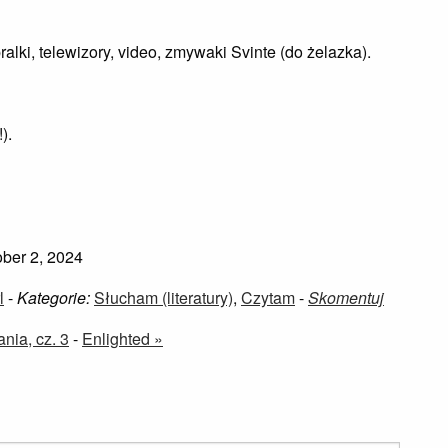
alki, telewizory, video, zmywaki Svinte (do żelazka).
).
ber 2, 2024
l
-
Kategorie:
Słucham (literatury)
,
Czytam
-
Skomentuj
nia, cz. 3
-
Enlighted »