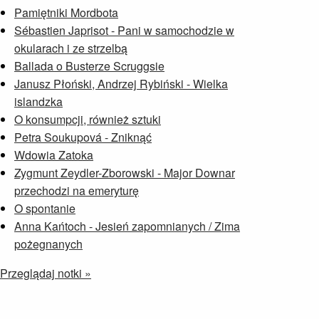
Pamiętniki Mordbota
Sébastien Japrisot - Pani w samochodzie w
okularach i ze strzelbą
Ballada o Busterze Scruggsie
Janusz Płoński, Andrzej Rybiński - Wielka
islandzka
O konsumpcji, również sztuki
Petra Soukupová - Zniknąć
Wdowia Zatoka
Zygmunt Zeydler-Zborowski - Major Downar
przechodzi na emeryturę
O spontanie
Anna Kańtoch - Jesień zapomnianych / Zima
pożegnanych
Przeglądaj notki »