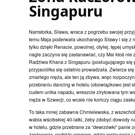
Singapuru
Narratorka, Sława, wraca z pogrzebu swojej przyja
temu Maja poderwała ukochanego Sławy i się z n
tylko dzięki Renacie, powolnej, otyłej, tępej umy
nagle zaczyna się zastanawiać, czy Mai ktoś ni
Radżiwa Khana z Singapuru (posługującego się p
przyjaciółka się ostatnio prowadzała. Zwierza s
zmarłego męża, ale ten ją zbywa, więc rozpoczy
przebraniu dancing w hotelu (obowiązkowo jest st
cudem unika napadu, wreszcie zirytowana tym ws
męża w Szwecji, co wcale nie kończy ciągu zask
To taka mniej zabawna Chmielewska, z wszechobec
wabia wścibskiej 40-latki, żeby zdobyć dowody na
w hotelu, gdzie przebrane za “dewizówki” panie
zapłacenia, podróży promem, gdzie restauracja i