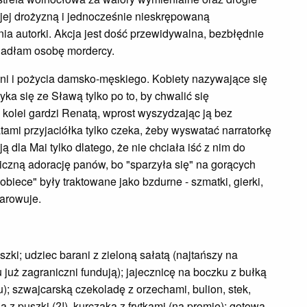
 jej drożyzną i jednocześnie nieskrępowaną
ia autorki. Akcja jest dość przewidywalna, bezbłędnie
gadłam osobę mordercy.
jaźni i pożycia damsko-męskiego. Kobiety nazywające się
yka się ze Sławą tylko po to, by chwalić się
z kolei gardzi Renatą, wprost wyszydzając ją bez
ami przyjaciółka tylko czeka, żeby wyswatać narratorkę
dla Mai tylko dlatego, że nie chciała iść z nim do
iczną adorację panów, bo "sparzyła się" na gorących
biece" były traktowane jako bzdurne - szmatki, gierki,
czarowuje.
luszki; udziec barani z zieloną sałatą (najtańszy na
u już zagraniczni fundują); jajecznicę na boczku z bułką
); szwajcarską czekoladę z orzechami, bulion, stek,
z puszki (?!), kurczaka z frytkami (na promie); gotową