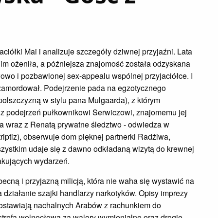
ciółki Mai i analizuje szczegóły dziwnej przyjaźni. Lata
im ożeniła, a późniejsza znajomość została odzyskana
słowo i pozbawionej sex-appealu wspólnej przyjaciółce. I
e zamordował. Podejrzenie pada na egzotycznego
olszczyzną w stylu pana Mulgaarda), z którym
ię z podejrzeń pułkownikowi Serwiczowi, znajomemu jej
na wraz z Renatą prywatne śledztwo - odwiedza w
riptiz), obserwuje dom pięknej partnerki Radżiwa,
zystkim udaje się z dawno odkładaną wizytą do krewnej
akujących wydarzeń.
ną i przyjazną milicją, która nie waha się wystawić na
 działanie szajki handlarzy narkotyków. Opisy imprezy
 zostawiają nachalnych Arabów z rachunkiem do
 strefa wolnocłowa za walory wymienialne oraz drogie