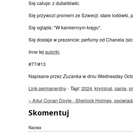
Się całuje: z dubeltówki.
Się przywozi promem ze Szwecji: stare lodówki, pr
Się ogląda: "W kamiennym kręgu".
Się dostaje w prezencie: perfumy od Chanela (sic!
Inne tej
autorki
.
#77/#13
Napisane przez
Zuzanka
w dniu Wednesday Octo
Link permanentny
-
Tagi:
2024
,
kryminal
,
panie
,
pr
« Artur Conan Doyle - Sherlock Holmes, opowiada
Skomentuj
Nazwa