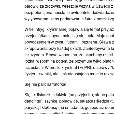
parówki za złotówki, wreszcie wizyta w Szwecji z
bezpretensjonalnością to ewidentnie doświadczen
wytypowałam sens podarowania futra z norek i z
W tle intrygi kryminalnej pojawia się temat przy
przyjaciółkami bynajmniej się nie lubią. Maja spot
powodzeniem w życiu, futrami i biżuterią. Sława 
skrępowania przy każdej okazji. Zaniedbywana lat
z kuzynem. Sława wspomina, że ukochany rzucił ją 
łóżka, wspomina potem, że przyjmuje tylko platon
uczuciach. Wiem, to kryminał i w PRL-u sprawy "ko
fryzjer i kwiatki, ale i tak nieustająco mnie to roz
Się nie pali: narratorka!
Się je: fistaszki i daktyle (na przyjęciu); słone pa
dancingu), szynkę, polędwicę, sałatkę i śledzie (t
paryską i kiełbasę (na śniadanie, gospodarz domu
kompot, krem z bitej śmietany, mrożonego ananasa 