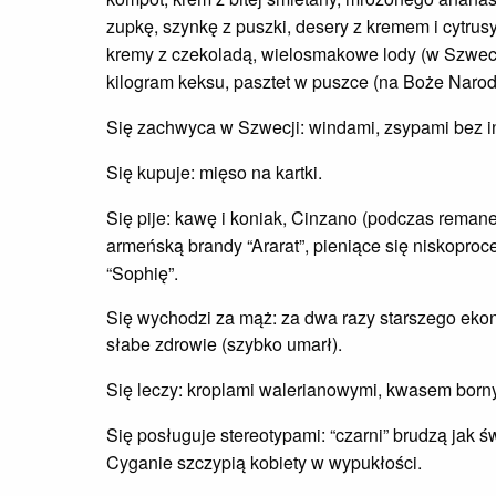
zupkę, szynkę z puszki, desery z kremem i cytrusy 
kremy z czekoladą, wielosmakowe lody (w Szwecji,
kilogram keksu, pasztet w puszce (na Boże Narod
Się zachwyca w Szwecji: windami, zsypami bez i
Się kupuje: mięso na kartki.
Się pije: kawę i koniak, Cinzano (podczas remane
armeńską brandy “Ararat”, pieniące się niskopro
“Sophię”.
Się wychodzi za mąż: za dwa razy starszego ekon
słabe zdrowie (szybko umarł).
Się leczy: kroplami walerianowymi, kwasem born
Się posługuje stereotypami: “czarni” brudzą jak św
Cyganie szczypią kobiety w wypukłości.