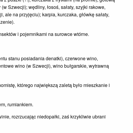
(w Szwecji); wędliny, łosoś, sałaty, szyjki rakowe,
 ale na przyjęciu); karpia, kurczaka, główkę sałaty,
zenie).
nsektów i pojemnikami na surowce wtórne.
ntu stanu posiadania denatki), czerwone wino,
centowe wino (w Szwecji), wino bułgarskie, wytrawną
omistę, którego największą zaletą było mieszkanie i
ym, rumiankiem.
inie, rozrzucając niedopałki, zaś krzykliwie ubrani