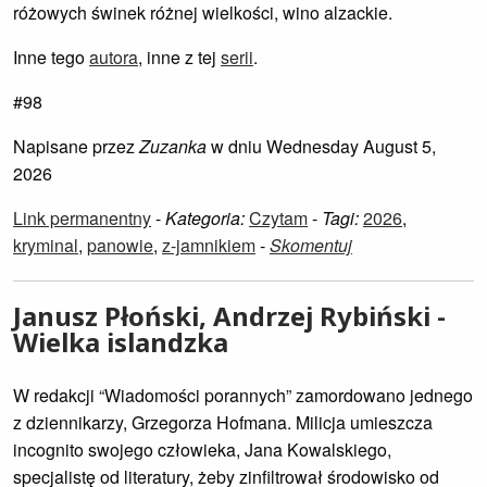
różowych świnek różnej wielkości, wino alzackie.
Inne tego
autora
, inne z tej
serii
.
#98
Napisane przez
Zuzanka
w dniu Wednesday August 5,
2026
Link permanentny
-
Kategoria:
Czytam
-
Tagi:
2026
,
kryminal
,
panowie
,
z-jamnikiem
-
Skomentuj
Janusz Płoński, Andrzej Rybiński -
Wielka islandzka
W redakcji “Wiadomości porannych” zamordowano jednego
z dziennikarzy, Grzegorza Hofmana. Milicja umieszcza
incognito swojego człowieka, Jana Kowalskiego,
specjalistę od literatury, żeby zinfiltrował środowisko od