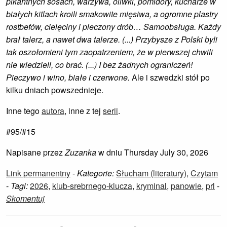
pikantnych sosach, warzywa, oliwki, pomidory, kucharze w
białych kitlach kroili smakowite mięsiwa, a ogromne plastry
rostbefów, cielęciny i pieczony drób… Samoobsługa. Każdy
brał talerz, a nawet dwa talerze. (...) Przybysze z Polski byli
tak oszołomieni tym zaopatrzeniem, że w pierwszej chwili
nie wiedzieli, co brać. (...) I bez żadnych ograniczeń!
Pieczywo i wino, białe i czerwone.
Ale i szwedzki stół po
kilku dniach powszednieje.
Inne tego
autora
, inne z tej
serii
.
#95/#15
Napisane przez
Zuzanka
w dniu Thursday July 30, 2026
Link permanentny
-
Kategorie:
Słucham (literatury)
,
Czytam
-
Tagi:
2026
,
klub-srebrnego-klucza
,
kryminal
,
panowie
,
prl
-
Skomentuj