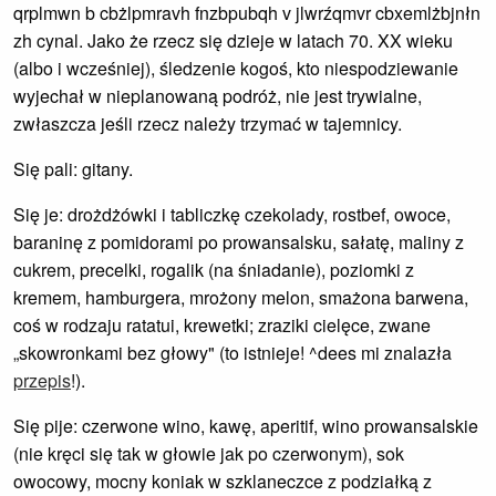
qrplmwn b cbżlpmravh fnzbpubqh v jlwrźqmvr cbxemlżbjnłn
zh cynal. Jako że rzecz się dzieje w latach 70. XX wieku
(albo i wcześniej), śledzenie kogoś, kto niespodziewanie
wyjechał w nieplanowaną podróż, nie jest trywialne,
zwłaszcza jeśli rzecz należy trzymać w tajemnicy.
Się pali: gitany.
Się je: drożdżówki i tabliczkę czekolady, rostbef, owoce,
baraninę z pomidorami po prowansalsku, sałatę, maliny z
cukrem, precelki, rogalik (na śniadanie), poziomki z
kremem, hamburgera, mrożony melon, smażona barwena,
coś w rodzaju ratatui, krewetki; zraziki cielęce, zwane
„skowronkami bez głowy" (to istnieje! ^dees mi znalazła
przepis
!).
Się pije: czerwone wino, kawę, aperitif, wino prowansalskie
(nie kręci się tak w głowie jak po czerwonym), sok
owocowy, mocny koniak w szklaneczce z podziałką z