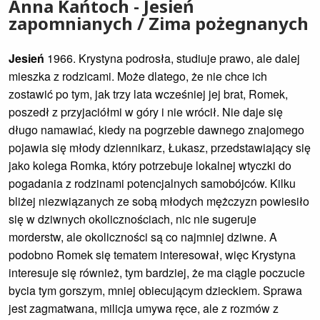
Anna Kańtoch - Jesień
zapomnianych / Zima pożegnanych
Jesień
1966. Krystyna podrosła, studiuje prawo, ale dalej
mieszka z rodzicami. Może dlatego, że nie chce ich
zostawić po tym, jak trzy lata wcześniej jej brat, Romek,
poszedł z przyjaciółmi w góry i nie wrócił. Nie daje się
długo namawiać, kiedy na pogrzebie dawnego znajomego
pojawia się młody dziennikarz, Łukasz, przedstawiający się
jako kolega Romka, który potrzebuje lokalnej wtyczki do
pogadania z rodzinami potencjalnych samobójców. Kilku
bliżej niezwiązanych ze sobą młodych mężczyzn powiesiło
się w dziwnych okolicznościach, nic nie sugeruje
morderstw, ale okoliczności są co najmniej dziwne. A
podobno Romek się tematem interesował, więc Krystyna
interesuje się również, tym bardziej, że ma ciągle poczucie
bycia tym gorszym, mniej obiecującym dzieckiem. Sprawa
jest zagmatwana, milicja umywa ręce, ale z rozmów z