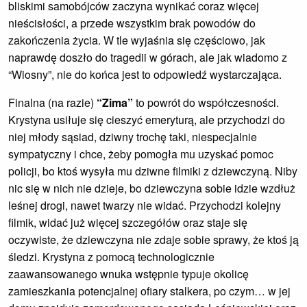
bliskimi samobójców zaczyna wynikać coraz więcej
nieścisłości, a przede wszystkim brak powodów do
zakończenia życia. W tle wyjaśnia się częściowo, jak
naprawdę doszło do tragedii w górach, ale jak wiadomo z
“Wiosny”, nie do końca jest to odpowiedź wystarczająca.
Finalna (na razie)
“Zima”
to powrót do współczesności.
Krystyna usiłuje się cieszyć emeryturą, ale przychodzi do
niej młody sąsiad, dziwny trochę taki, niespecjalnie
sympatyczny i chce, żeby pomogła mu uzyskać pomoc
policji, bo ktoś wysyła mu dziwne filmiki z dziewczyną. Niby
nic się w nich nie dzieje, bo dziewczyna sobie idzie wzdłuż
leśnej drogi, nawet twarzy nie widać. Przychodzi kolejny
filmik, widać już więcej szczegółów oraz staje się
oczywiste, że dziewczyna nie zdaje sobie sprawy, że ktoś ją
śledzi. Krystyna z pomocą technologicznie
zaawansowanego wnuka wstępnie typuje okolicę
zamieszkania potencjalnej ofiary stalkera, po czym… w jej