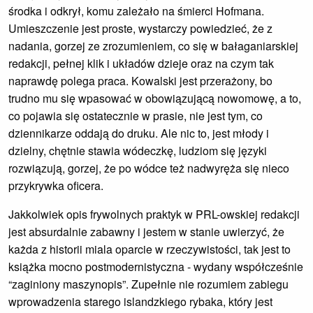
środka i odkrył, komu zależało na śmierci Hofmana.
Umieszczenie jest proste, wystarczy powiedzieć, że z
nadania, gorzej ze zrozumieniem, co się w bałaganiarskiej
redakcji, pełnej klik i układów dzieje oraz na czym tak
naprawdę polega praca. Kowalski jest przerażony, bo
trudno mu się wpasować w obowiązującą nowomowę, a to,
co pojawia się ostatecznie w prasie, nie jest tym, co
dziennikarze oddają do druku. Ale nic to, jest młody i
dzielny, chętnie stawia wódeczkę, ludziom się języki
rozwiązują, gorzej, że po wódce też nadwyręża się nieco
przykrywka oficera.
Jakkolwiek opis frywolnych praktyk w PRL-owskiej redakcji
jest absurdalnie zabawny i jestem w stanie uwierzyć, że
każda z historii miala oparcie w rzeczywistości, tak jest to
książka mocno postmodernistyczna - wydany współcześnie
“zaginiony maszynopis”. Zupełnie nie rozumiem zabiegu
wprowadzenia starego islandzkiego rybaka, który jest