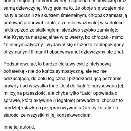
domu znajdują zamordowanego sąsiada Leśniewskiej oraz
samą dziewczynę. Wygląda na to, że oboje się wzajemnie
na tyle poranili ze skutkiem śmiertelnym, chłopak zamiast ją
uratować próbował zabić, a że miał wcześniej w kartotece
jakiś epizod ze stalkingiem, śledztwo szybko zamknięto.
Ale Krystyna niespecjalnie w to wierzy, bo chłopak - mimo
że niesympatyczny - wydawał się szczerze zaniepokojony
otrzymanymi filmami i obserwowanej dziewczyny nie znał.
Podsumowując, to bardzo ciekawy cykl z nietypową
bohaterką - nie do końca sympatyczną, ale też nie
odrzucającą, do bólu logiczną i przedkładającą poznanie
prawdy nad wszystko inne. Jest delikatnie narysowana jej
milicyjna przeszłość, ale chyba tylko “Lato” opowiada o
sprawie, którą aktywnie (i legalnie) prowadziła, chociaż to
bardziej książka o przepracowywaniu żałoby i straty. I o
starości ze wszystkimi jej konsekwencjami.
Inne tej
autorki
.