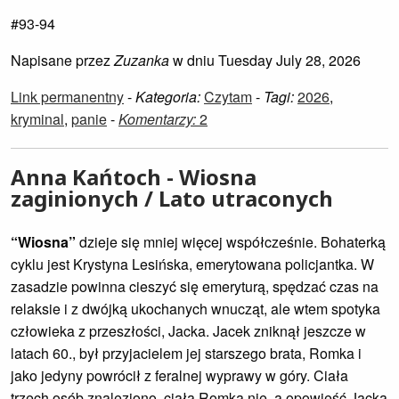
#93-94
Napisane przez
Zuzanka
w dniu Tuesday July 28, 2026
Link permanentny
-
Kategoria:
Czytam
-
Tagi:
2026
,
kryminal
,
panie
-
Komentarzy:
2
Anna Kańtoch - Wiosna
zaginionych / Lato utraconych
“Wiosna”
dzieje się mniej więcej współcześnie. Bohaterką
cyklu jest Krystyna Lesińska, emerytowana policjantka. W
zasadzie powinna cieszyć się emeryturą, spędzać czas na
relaksie i z dwójką ukochanych wnucząt, ale wtem spotyka
człowieka z przeszłości, Jacka. Jacek zniknął jeszcze w
latach 60., był przyjacielem jej starszego brata, Romka i
jako jedyny powrócił z feralnej wyprawy w góry. Ciała
trzech osób znaleziono, ciała Romka nie, a opowieść Jacka