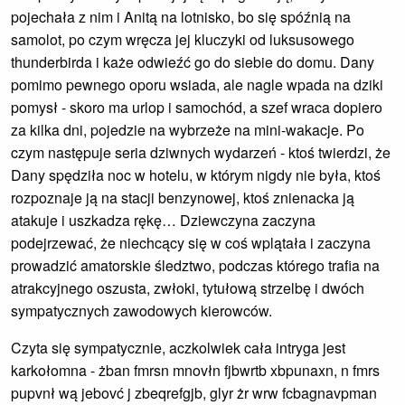
pojechała z nim i Anitą na lotnisko, bo się spóźnią na
samolot, po czym wręcza jej kluczyki od luksusowego
thunderbirda i każe odwieźć go do siebie do domu. Dany
pomimo pewnego oporu wsiada, ale nagle wpada na dziki
pomysł - skoro ma urlop i samochód, a szef wraca dopiero
za kilka dni, pojedzie na wybrzeże na mini-wakacje. Po
czym następuje seria dziwnych wydarzeń - ktoś twierdzi, że
Dany spędziła noc w hotelu, w którym nigdy nie była, ktoś
rozpoznaje ją na stacji benzynowej, ktoś znienacka ją
atakuje i uszkadza rękę… Dziewczyna zaczyna
podejrzewać, że niechcący się w coś wplątała i zaczyna
prowadzić amatorskie śledztwo, podczas którego trafia na
atrakcyjnego oszusta, zwłoki, tytułową strzelbę i dwóch
sympatycznych zawodowych kierowców.
Czyta się sympatycznie, aczkolwiek cała intryga jest
karkołomna - żban fmrsn mnovłn fjbwrtb xbpunaxn, n fmrs
pupvnł wą jebovć j zbeqrefgjb, glyr żr wrw fcbagnavpman