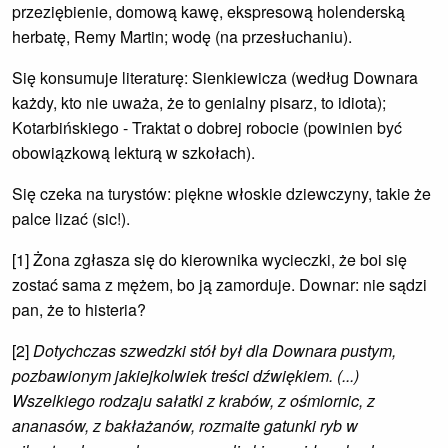
przeziębienie, domową kawę, ekspresową holenderską
herbatę, Remy Martin; wodę (na przesłuchaniu).
Się konsumuje literaturę: Sienkiewicza (według Downara
każdy, kto nie uważa, że to genialny pisarz, to idiota);
Kotarbińskiego - Traktat o dobrej robocie (powinien być
obowiązkową lekturą w szkołach).
Się czeka na turystów: piękne włoskie dziewczyny, takie że
palce lizać (sic!).
[1] Żona zgłasza się do kierownika wycieczki, że boi się
zostać sama z mężem, bo ją zamorduje. Downar: nie sądzi
pan, że to histeria?
[2]
Dotychczas szwedzki stół był dla Downara pustym,
pozbawionym jakiejkolwiek treści dźwiękiem. (...)
Wszelkiego rodzaju sałatki z krabów, z ośmiornic, z
ananasów, z bakłażanów, rozmaite gatunki ryb w