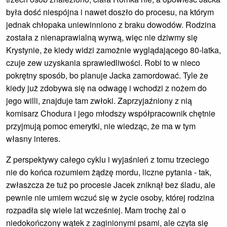
była dość niespójna i nawet doszło do procesu, na którym
jednak chłopaka uniewinniono z braku dowodów. Rodzina
została z nienaprawialną wyrwą, więc nie dziwmy się
Krystynie, że kiedy widzi zamożnie wyglądającego 80-latka,
czuje zew uzyskania sprawiedliwości. Robi to w nieco
pokrętny sposób, bo planuje Jacka zamordować. Tyle że
kiedy już zdobywa się na odwagę i wchodzi z nożem do
jego willi, znajduje tam zwłoki. Zaprzyjaźniony z nią
komisarz Chodura i jego młodszy współpracownik chętnie
przyjmują pomoc emerytki, nie wiedząc, że ma w tym
własny interes.
Z perspektywy całego cyklu i wyjaśnień z tomu trzeciego
nie do końca rozumiem żądzę mordu, liczne pytania - tak,
zwłaszcza że tuż po procesie Jacek zniknął bez śladu, ale
pewnie nie umiem wczuć się w życie osoby, której rodzina
rozpadła się wiele lat wcześniej. Mam trochę żal o
niedokończony wątek z zaginionymi psami, ale czyta się