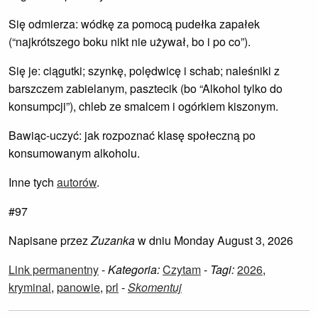
Się odmierza: wódkę za pomocą pudełka zapałek
(“najkrótszego boku nikt nie używał, bo i po co”).
Się je: ciągutki; szynkę, polędwicę i schab; naleśniki z
barszczem zabielanym, pasztecik (bo “Alkohol tylko do
konsumpcji”), chleb ze smalcem i ogórkiem kiszonym.
Bawiąc-uczyć: jak rozpoznać klasę społeczną po
konsumowanym alkoholu.
Inne tych
autorów
.
#97
Napisane przez
Zuzanka
w dniu Monday August 3, 2026
Link permanentny
-
Kategoria:
Czytam
-
Tagi:
2026
,
kryminal
,
panowie
,
prl
-
Skomentuj