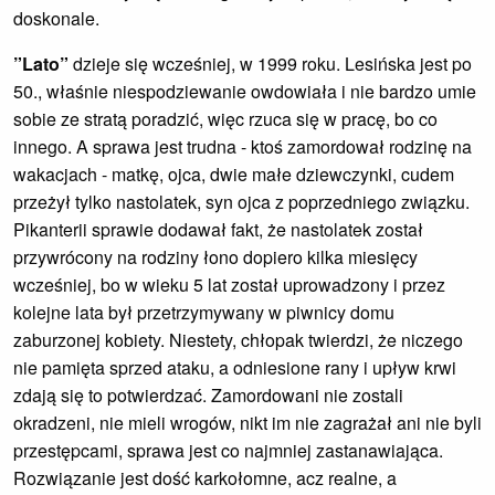
doskonale.
”Lato”
dzieje się wcześniej, w 1999 roku. Lesińska jest po
50., właśnie niespodziewanie owdowiała i nie bardzo umie
sobie ze stratą poradzić, więc rzuca się w pracę, bo co
innego. A sprawa jest trudna - ktoś zamordował rodzinę na
wakacjach - matkę, ojca, dwie małe dziewczynki, cudem
przeżył tylko nastolatek, syn ojca z poprzedniego związku.
Pikanterii sprawie dodawał fakt, że nastolatek został
przywrócony na rodziny łono dopiero kilka miesięcy
wcześniej, bo w wieku 5 lat został uprowadzony i przez
kolejne lata był przetrzymywany w piwnicy domu
zaburzonej kobiety. Niestety, chłopak twierdzi, że niczego
nie pamięta sprzed ataku, a odniesione rany i upływ krwi
zdają się to potwierdzać. Zamordowani nie zostali
okradzeni, nie mieli wrogów, nikt im nie zagrażał ani nie byli
przestępcami, sprawa jest co najmniej zastanawiająca.
Rozwiązanie jest dość karkołomne, acz realne, a