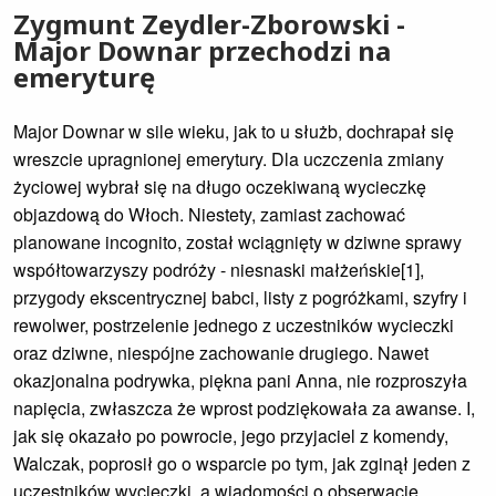
Zygmunt Zeydler-Zborowski -
Major Downar przechodzi na
emeryturę
Major Downar w sile wieku, jak to u służb, dochrapał się
wreszcie upragnionej emerytury. Dla uczczenia zmiany
życiowej wybrał się na długo oczekiwaną wycieczkę
objazdową do Włoch. Niestety, zamiast zachować
planowane incognito, został wciągnięty w dziwne sprawy
współtowarzyszy podróży - niesnaski małżeńskie[1],
przygody ekscentrycznej babci, listy z pogróżkami, szyfry i
rewolwer, postrzelenie jednego z uczestników wycieczki
oraz dziwne, niespójne zachowanie drugiego. Nawet
okazjonalna podrywka, piękna pani Anna, nie rozproszyła
napięcia, zwłaszcza że wprost podziękowała za awanse. I,
jak się okazało po powrocie, jego przyjaciel z komendy,
Walczak, poprosił go o wsparcie po tym, jak zginął jeden z
uczestników wycieczki, a wiadomości o obserwacje