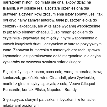
narratorem historii, bo miała się ona jakoby dziać na
Islandii, a w polskie realia została przeniesiona dla
ułatwienia czytelnikowi zrozumienia istoty sprawy. Jeśli taki
był oryginalny zamysł autorów, takie puszczenie oka do
cenzury - akceptuję, ale w książce wydanej współcześnie
to już tylko element chaosu. Dużo mrugnięć okiem do
czytelnika - pojawiają się między innymi wspomnienia o
innych książkach duetu, oczywiście w bardzo pozytywnym
tonie. Zabawna humoreska o minionych czasach, sprawa
kryminalna jest potraktowana dość marginalnie, ale chyba
zyskałaby na wycięciu sztafażu “islandzkiego”.
Się pije: żytnią z kłosem, coca-colę, wodę mineralną, kawę,
koniaczek, gruzińskie wino Cinandali, piwo Żywieckie,
martini z ginem i cytryną, czystą z colą, Veuve Clicquot
Ponsardin, koniak Pliska, Napoleon Brandy.
Się zagryza: słonymi paluszkami, byczkami w tomacie,
migdałami prażonymi.