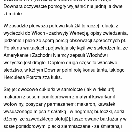
Downara oczywiście pomogły wyjaśnić nie jedną, a dwie
zbrodnie.
W zasadzie pierwsza połowa książki to raczej relacja z
wycieczki do Włoch - zachwyty Wenecją, opisy zwiedzania,
jedzenie i picie ze sporą porcją obserwacji społecznych pt.
Polak na wakacjach; pojawiają się kąśliwe stwierdzenia, że
Amerykanie i Zachodni Niemcy zepsuli Włochów i
wszystko jest drogie. Dopiero druga część to właściwe
śledztwo, w którym Downar pełni rolę konsultanta, takiego
Herculesa Poirota zza kulis.
Się je: owocowe cukierki w samolocie (jak w “Misiu”!),
makaron z sosem pomidorowym z małymi kawałkami
wołowiny, posypany parmezanem; makaron, kawałek
wysuszonego mięsa z sałatką i winogrona; bułeczki, serki,
dżemy; ze szwedzkiego stołu[2]; faszerowane bakłażany w
sosie pomidorowym; placki ziemniaczane - ze śmietaną i