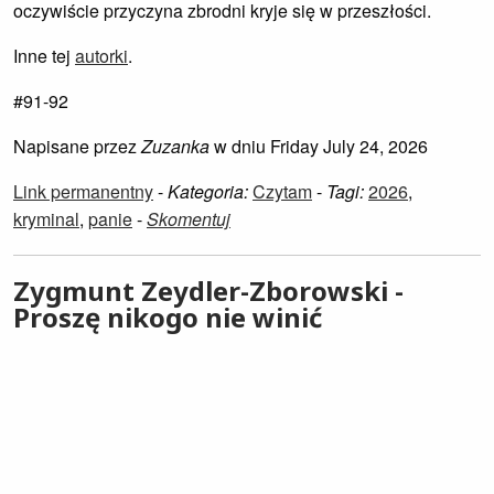
oczywiście przyczyna zbrodni kryje się w przeszłości.
Inne tej
autorki
.
#91-92
Napisane przez
Zuzanka
w dniu Friday July 24, 2026
Link permanentny
-
Kategoria:
Czytam
-
Tagi:
2026
,
kryminal
,
panie
-
Skomentuj
Zygmunt Zeydler-Zborowski -
Proszę nikogo nie winić
Milicja odkrywa podobieństwa między samobójstwami
starszych panów, bo każdy z nich pozostawił prawie
identyczny list z tytułową frazą, gdzie skądinąd sprawni i
zadowoleni z życia emeryci zwierzali się, że nie chcą być
ciężarem, chcą odejść przed całkowitą