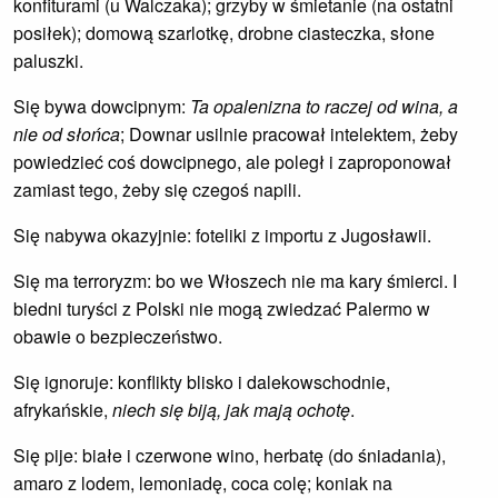
konfiturami (u Walczaka); grzyby w śmietanie (na ostatni
posiłek); domową szarlotkę, drobne ciasteczka, słone
paluszki.
Się bywa dowcipnym:
Ta opalenizna to raczej od wina, a
nie od słońca
; Downar usilnie pracował intelektem, żeby
powiedzieć coś dowcipnego, ale poległ i zaproponował
zamiast tego, żeby się czegoś napili.
Się nabywa okazyjnie: foteliki z importu z Jugosławii.
Się ma terroryzm: bo we Włoszech nie ma kary śmierci. I
biedni turyści z Polski nie mogą zwiedzać Palermo w
obawie o bezpieczeństwo.
Się ignoruje: konflikty blisko i dalekowschodnie,
afrykańskie,
niech się biją, jak mają ochotę
.
Się pije: białe i czerwone wino, herbatę (do śniadania),
amaro z lodem, lemoniadę, coca colę; koniak na