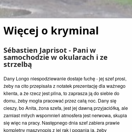
Więcej o kryminal
Sébastien Japrisot - Pani w
samochodzie w okularach i ze
strzelbą
Dany Longo niespodziewanie dostaje fuchę - jej szef prosi,
żeby na cito przepisała z notatek prezentację dla ważnego
klienta, a że rzecz jest pilna, to zaprasza ją do siebie do
domu, żeby mogła pracować przez całą noc. Dany się
cieszy, bo Anita, żona szefa, jest jej dawną przyjaciółką, ale
zamiast miłych wspomnień atmosfera jest nerwowa, skupia
się więc na pracy. Następnego dnia szef zabiera prawie
kompletny maszynopis z jej rąk i pogania ją, żeby