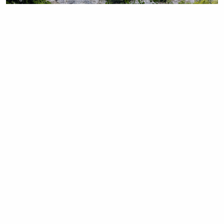
[1] Mądra Polka po, mogłam się zatrzymać na kawę na
przykład w mijanym zameczku Kuřim.
GALERIA ZDJĘĆ
.
Napisane przez
Zuzanka
w dniu Thursday October 2, 2025
Link permanentny
-
Kategorie:
Listy spod róży
,
Fotografia+
-