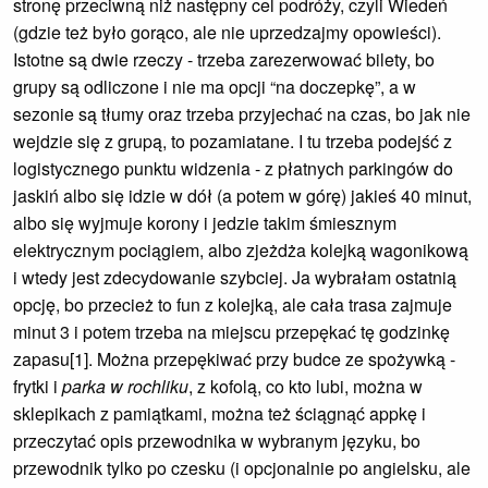
stronę przeciwną niż następny cel podróży, czyli Wiedeń
(gdzie też było gorąco, ale nie uprzedzajmy opowieści).
Istotne są dwie rzeczy - trzeba zarezerwować bilety, bo
grupy są odliczone i nie ma opcji “na doczepkę”, a w
sezonie są tłumy oraz trzeba przyjechać na czas, bo jak nie
wejdzie się z grupą, to pozamiatane. I tu trzeba podejść z
logistycznego punktu widzenia - z płatnych parkingów do
jaskiń albo się idzie w dół (a potem w górę) jakieś 40 minut,
albo się wyjmuje korony i jedzie takim śmiesznym
elektrycznym pociągiem, albo zjeżdża kolejką wagonikową
i wtedy jest zdecydowanie szybciej. Ja wybrałam ostatnią
opcję, bo przecież to fun z kolejką, ale cała trasa zajmuje
minut 3 i potem trzeba na miejscu przepękać tę godzinkę
zapasu[1]. Można przepękiwać przy budce ze spożywką -
frytki i
parka w rochliku
, z kofolą, co kto lubi, można w
sklepikach z pamiątkami, można też ściągnąć appkę i
przeczytać opis przewodnika w wybranym języku, bo
przewodnik tylko po czesku (i opcjonalnie po angielsku, ale