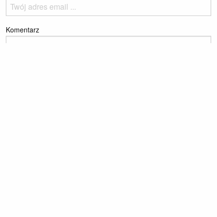
Komentarz
Please enter the reCaptcha text to prove you're a human
Dodaj komentarz
Ostatnie notki
Michał Witkowski - Wymazane
O przelotach