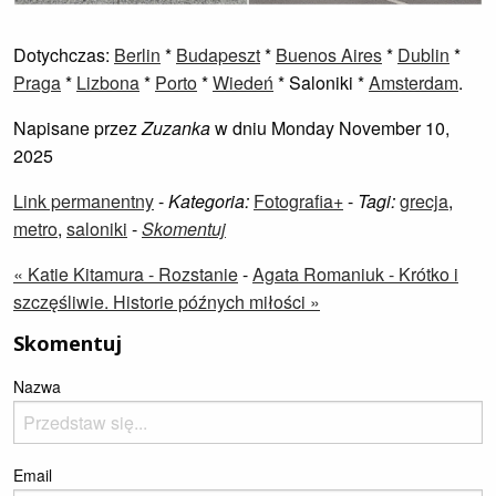
Dotychczas:
Berlin
*
Budapeszt
*
Buenos Aires
*
Dublin
*
Praga
*
Lizbona
*
Porto
*
Wiedeń
* Saloniki *
Amsterdam
.
Napisane przez
Zuzanka
w dniu Monday November 10,
2025
Link permanentny
-
Kategoria:
Fotografia+
-
Tagi:
grecja
,
metro
,
saloniki
-
Skomentuj
« Katie Kitamura - Rozstanie
-
Agata Romaniuk - Krótko i
szczęśliwie. Historie późnych miłości »
Skomentuj
Nazwa
Email