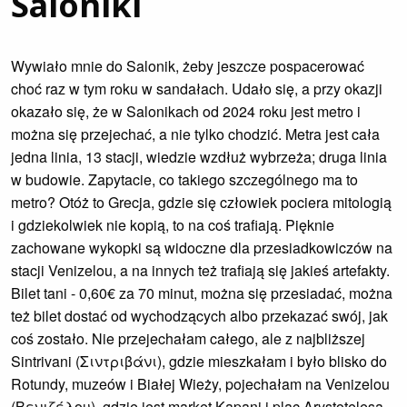
Saloniki
Wywiało mnie do Salonik, żeby jeszcze pospacerować
choć raz w tym roku w sandałach. Udało się, a przy okazji
okazało się, że w Salonikach od 2024 roku jest metro i
można się przejechać, a nie tylko chodzić. Metra jest cała
jedna linia, 13 stacji, wiedzie wzdłuż wybrzeża; druga linia
w budowie. Zapytacie, co takiego szczególnego ma to
metro? Otóż to Grecja, gdzie się człowiek pociera mitologią
i gdziekolwiek nie kopią, to na coś trafiają. Pięknie
zachowane wykopki są widoczne dla przesiadkowiczów na
stacji Venizelou, a na innych też trafiają się jakieś artefakty.
Bilet tani - 0,60€ za 70 minut, można się przesiadać, można
też bilet dostać od wychodzących albo przekazać swój, jak
coś zostało. Nie przejechałam całego, ale z najbliższej
Sintrivani (Σιντριβάνι), gdzie mieszkałam i było blisko do
Rotundy, muzeów i Białej Wieży, pojechałam na Venizelou
(Βενιζέλου), gdzie jest market Kapani i plac Arystotelesa