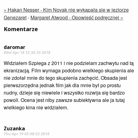
« Hakan Nesser - Kim Novak nie wykąpała się w jeziorze
Genezaret
-
Margaret Atwood - Opowieść podręcznej »
Komentarze
daromar
Wed Apr 18 12:36:35 2018
Widziałem Szpiega z 2011 i nie podzielam zachwytu nad tą
ekranizacją. Film wymaga podobno wielkiego skupienia ale
nie zdołał mnie do tego skupienia zachęcić. Obsada jest
pierwszorzędna jednak film jak dla mnie był po prostu
nudny, dzieje się niewiele i wszystko rozwija się bardzo
powoli. Ocena jest niby zawsze subiektywna ale ja tutaj
wielkiego kina nie widziałem.
Zuzanka
Thu Apr 19 05:08:52 2018