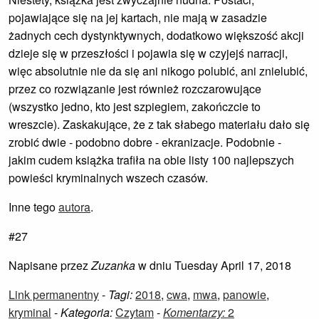
pojawiające się na jej kartach, nie mają w zasadzie
żadnych cech dystynktywnych, dodatkowo większość akcji
dzieje się w przeszłości i pojawia się w czyjejś narracji,
więc absolutnie nie da się ani nikogo polubić, ani znielubić,
przez co rozwiązanie jest również rozczarowujące
(wszystko jedno, kto jest szpiegiem, zakończcie to
wreszcie). Zaskakujące, że z tak słabego materiału dało się
zrobić dwie - podobno dobre - ekranizacje. Podobnie -
jakim cudem książka trafiła na obie listy 100 najlepszych
powieści kryminalnych wszech czasów.
Inne tego
autora
.
#27
Napisane przez
Zuzanka
w dniu Tuesday April 17, 2018
Link permanentny
-
Tagi:
2018
,
cwa
,
mwa
,
panowie
,
kryminal
-
Kategoria:
Czytam
-
Komentarzy:
2