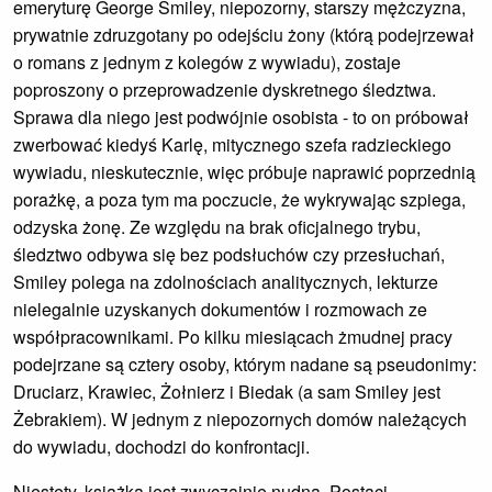
emeryturę George Smiley, niepozorny, starszy mężczyzna,
prywatnie zdruzgotany po odejściu żony (którą podejrzewał
o romans z jednym z kolegów z wywiadu), zostaje
poproszony o przeprowadzenie dyskretnego śledztwa.
Sprawa dla niego jest podwójnie osobista - to on próbował
zwerbować kiedyś Karlę, mitycznego szefa radzieckiego
wywiadu, nieskutecznie, więc próbuje naprawić poprzednią
porażkę, a poza tym ma poczucie, że wykrywając szpiega,
odzyska żonę. Ze względu na brak oficjalnego trybu,
śledztwo odbywa się bez podsłuchów czy przesłuchań,
Smiley polega na zdolnościach analitycznych, lekturze
nielegalnie uzyskanych dokumentów i rozmowach ze
współpracownikami. Po kilku miesiącach żmudnej pracy
podejrzane są cztery osoby, którym nadane są pseudonimy:
Druciarz, Krawiec, Żołnierz i Biedak (a sam Smiley jest
Żebrakiem). W jednym z niepozornych domów należących
do wywiadu, dochodzi do konfrontacji.
Niestety, książka jest zwyczajnie nudna. Postaci,