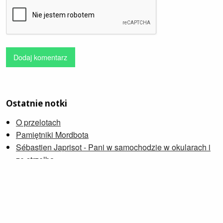
Dodaj komentarz
Ostatnie notki
O przelotach
Pamiętniki Mordbota
Sébastien Japrisot - Pani w samochodzie w okularach i
ze strzelbą
Ballada o Busterze Scruggsie
Janusz Płoński, Andrzej Rybiński - Wielka islandzka
O konsumpcji, również sztuki
Petra Soukupová - Zniknąć
Wdowia Zatoka