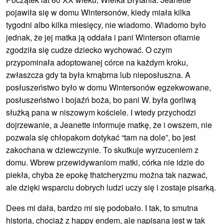
pojawiła się w domu Wintersonów, kiedy miała kilka
tygodni albo kilka miesięcy, nie wiadomo. Wiadomo było
jednak, że jej matka ją oddała i pani Winterson ofiarnie
zgodziła się cudze dziecko wychować. O czym
przypominała adoptowanej córce na każdym kroku,
zwłaszcza gdy ta była krnąbrna lub nieposłuszna. A
posłuszeństwo było w domu Wintersonów egzekwowane,
posłuszeństwo i bojaźń boża, bo pani W. była gorliwą
służką pana w niszowym kościele. I wtedy przychodzi
dojrzewanie, a Jeanette informuje matkę, że i owszem, nie
pozwala się chłopakom dotykać “tam na dole”, bo jest
zakochana w dziewczynie. To skutkuje wyrzuceniem z
domu. Wbrew przewidywaniom matki, córka nie idzie do
piekła, chyba że epokę thatcheryzmu można tak nazwać,
ale dzięki wsparciu dobrych ludzi uczy się i zostaje pisarką.
Dees mi dała, bardzo mi się podobało. I tak, to smutna
historia, chociaż z happy endem, ale napisana jest w tak