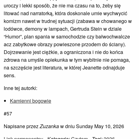
uroczy i lekki sposób, że nie ma czasu na to, żeby się
litować nad narratorką, która doskonale umie wychwycić
komizm nawet w trudnej sytuacji (zabawa w chowanego w
lodówce, demony w lampach, Gertruda Stein w dziale
“Humor”, plan spania w samochodzie czy bałwochwalcze
acz zabytkowe obrazy powieszone przodem do ściany).
Dojrzewanie jest ciężkie, a ograniczona i nie do końca
zdrowa na umyśle opiekunka w tym wybitnie nie pomaga,
na szczęście jest literatura, w której Jeanette odnajduje
sens.
Inne tej autorki:
Kamienni bogowie
#57
Napisane przez
Zuzanka
w dniu Sunday May 10, 2026
Link permanentny
-
Kategoria:
Czytam
-
Tagi:
2026
,