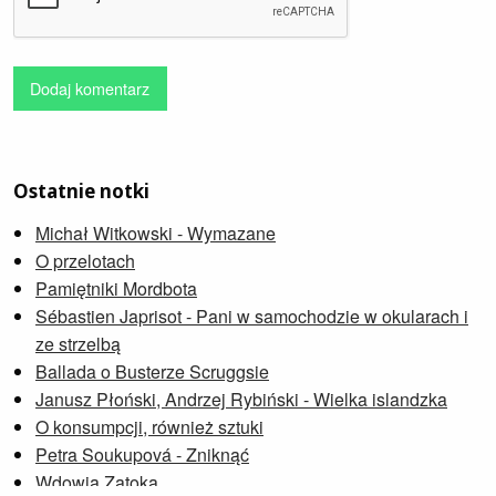
Dodaj komentarz
Ostatnie notki
Michał Witkowski - Wymazane
O przelotach
Pamiętniki Mordbota
Sébastien Japrisot - Pani w samochodzie w okularach i
ze strzelbą
Ballada o Busterze Scruggsie
Janusz Płoński, Andrzej Rybiński - Wielka islandzka
O konsumpcji, również sztuki
Petra Soukupová - Zniknąć
Wdowia Zatoka