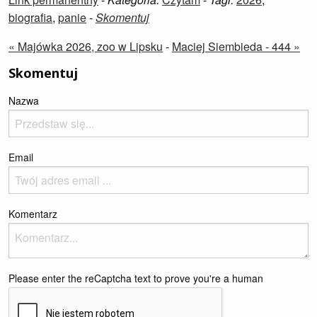
biografia
,
panie
-
Skomentuj
« Majówka 2026, zoo w Lipsku
-
Maciej Siembieda - 444 »
Skomentuj
Nazwa
Email
Komentarz
Please enter the reCaptcha text to prove you're a human