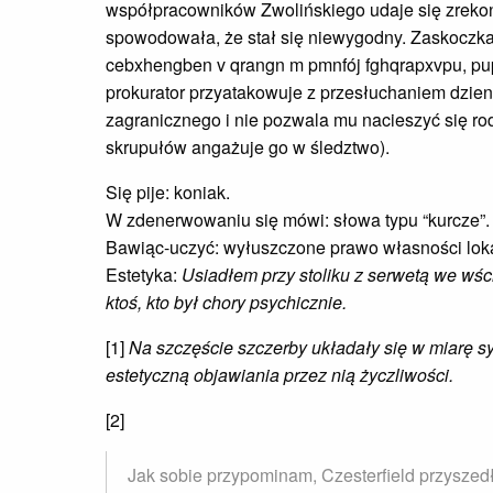
współpracowników Zwolińskiego udaje się zrekon
spowodowała, że stał się niewygodny. Zaskoczka 
cebxhengben v qrangn m pmnfój fghqrapxvpu, pup
prokurator przyatakowuje z przesłuchaniem dzien
zagranicznego i nie pozwala mu nacieszyć się rod
skrupułów angażuje go w śledztwo).
Się pije: koniak.
W zdenerwowaniu się mówi: słowa typu “kurcze”.
Bawiąc-uczyć: wyłuszczone prawo własności loka
Estetyka:
Usiadłem przy stoliku z serwetą we wśc
ktoś, kto był chory psychicznie.
[1]
Na szczęście szczerby układały się w miarę sy
estetyczną objawiania przez nią życzliwości.
[2]
Jak sobie przypominam, Czesterfield przyszedł 