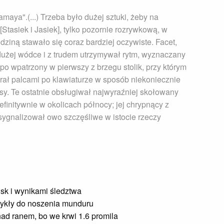
Ramaya".(...) Trzeba było dużej sztuki, żeby na
[Stasiek i Jasiek], tylko pozornie rozrywkową, w
dziną stawało się coraz bardziej oczywiste. Facet,
 dużej wódce i z trudem utrzymywał rytm, wyznaczany
po wpatrzony w pierwszy z brzegu stolik, przy którym
erał palcami po klawiaturze w sposób niekoniecznie
sy. Te ostatnie obsługiwał najwyraźniej skołowany
definitywnie w okolicach północy; jej chrypnący z
sygnalizował owo szczęśliwe w istocie rzeczy
isk i wynikami śledztwa
wykły do noszenia munduru
nad ranem, bo we krwi 1.6 promila