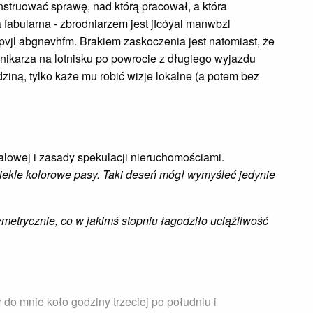
struować sprawę, nad którą pracował, a która
fabularna - zbrodniarzem jest jfcóyal manwbzl
vjl abgnevhfm. Brakiem zaskoczenia jest natomiast, że
nikarza na lotnisku po powrocie z długiego wyjazdu
ziną, tylko każe mu robić wizje lokalne (a potem bez
lowej i zasady spekulacji nieruchomościami.
iekle kolorowe pasy. Taki deseń mógł wymyśleć jedynie
metrycznie, co w jakimś stopniu łagodziło uciążliwość
do mnie koło godziny trzeciej po południu i