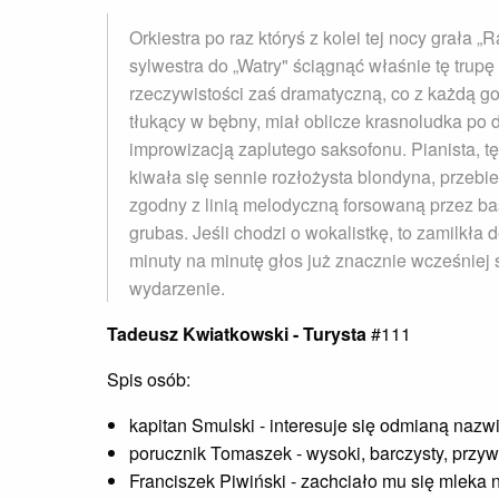
Orkiestra po raz któryś z kolei tej nocy grała „
sylwestra do „Watry" ściągnąć właśnie tę trupę 
rzeczywistości zaś dramatyczną, co z każdą go
tłukący w bębny, miał oblicze krasnoludka po
improwizacją zaplutego saksofonu. Pianista, tę
kiwała się sennie rozłożysta blondyna, przebi
zgodny z linią melodyczną forsowaną przez ba
grubas. Jeśli chodzi o wokalistkę, to zamilkła 
minuty na minutę głos już znacznie wcześniej 
wydarzenie.
Tadeusz Kwiatkowski - Turysta
#111
Spis osób:
kapitan Smulski - interesuje się odmianą nazw
porucznik Tomaszek - wysoki, barczysty, przy
Franciszek Piwiński - zachciało mu się mleka 