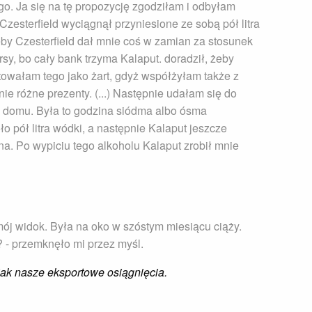
. Ja się na tę propozycję zgodziłam i odbyłam
zesterfield wyciągnął przyniesione ze sobą pół litra
eby Czesterfield dał mnie coś w zamian za stosunek
rsy, bo cały bank trzyma Kalaput. doradził, żeby
ktowałam tego jako żart, gdyż współżyłam także z
ie różne prezenty. (...) Następnie udałam się do
w domu. Była to godzina siódma albo ósma
 pół litra wódki, a następnie Kalaput jeszcze
ana. Po wypiciu tego alkoholu Kalaput zrobił mnie
j widok. Była na oko w szóstym miesiącu ciąży.
? - przemknęło mi przez myśl.
ak nasze eksportowe osiągnięcia.