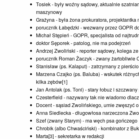
Tosiek - były woźny sądowy, aktualnie szatnia
maszynowy
Grażyna - była żona prokuratora, projektantka
porucznik Łabędzki - wezwany przez GOPR do
Michał Stępień - GOPR, specjalista od najtrud
doktor Sęporek - patolog, nie ma podejrzeń
Andrzej Zwoliński - reporter sądowy, kolega 
porucznik Roman Żaczyk - zwany żartobliwie C
Stanisław (ps. Kalaput) - zatrzymany z pierśc
Marzena Czajko (ps. Baluba) - wskutek różnyc
kilka zębów[1]
Jan Antolak (ps. Toni) - stary łobuz i szczwany
Czesterfield - nazywany tak nie wiadomo dlacz
Docent - sąsiad Zwolińskiego, umie zwęszyć ok
Anna Siedlecka - długowłosa narzeczona Zwo
Szef (zwany Starym) - ma węch psa gończego
Chrobik (albo Chwaściński) - kombinator z Bu
Marta[3] - sekretarka w redakcji