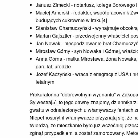
Janusz Zimecki - notariusz, kolega Borowego i
Maciej Amerski - redaktor, współpracownik Zwo
budujących cukrownie w Iraku[4]
Stanisław Chamuczyński - wynajmuje obcokra
Marian Gajsztler - przedwojenny właściciel pos
Jan Nowak - niespodziewanie brat Chamuczyń
Mirosław Górny - syn Nowaka i Górnej, właścic
Anna Górna - matka Mirosława, żona Nowaka, 
paru lat, urodzie
Józef Kaczyński - wraca z emigracji z USA i n
letalnym
Prokurator na “dobrowolnym wygnaniu” w Zakopan
Sylwestra[5], to jego dawny znajomy, dziennikarz
gwałtu w odnalezionych u włamywaczy fantach zn
Niepełnosprytni włamywacze przyznają się, że n
twierdzą, że mieszkanie było już wcześniej przes
zginął przypadkiem, a został zamordowany. Meto