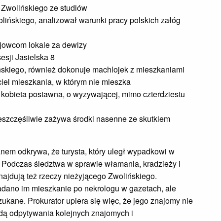
 Zwolińskiego ze studiów
lińskiego, analizował warunki pracy polskich załóg
jowcom lokale za dewizy
esji Jasielska 8
skiego, również dokonuje machlojek z mieszkaniami
iel mieszkania, w którym nie mieszka
kobieta postawna, o wyzywającej, mimo czterdziestu
ieszczęśliwie zażywa środki nasenne ze skutkiem
em odkrywa, że turysta, który uległ wypadkowi w
. Podczas śledztwa w sprawie włamania, kradzieży i
ajdują też rzeczy nieżyjącego Zwolińskiego.
adano im mieszkanie po nekrologu w gazetach, ale
zukane. Prokurator upiera się więc, że jego znajomy nie
dą odpytywania kolejnych znajomych i