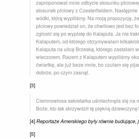
zaproponował mnie odbycie stosunku płciowego
stosunek płciowy z Czesterfieldem. Następnie C
wódki, którą wypiliśmy. Na moją propozycję, ż
płciowy powiedział on, że chwilowo jest bez fo
zgłosić się po wypłatę do Kalaputa. Ja nie tra
Kalaputem, od którego otrzymywałam kilkakrotn
Kalaputa na ulicę Brzeską, którego zastałam 
wieczorem. Razem z Kalaputem wypiliśmy około
ćwiartkę, ale już beze mnie, bo czułam się pij
dobrze, po czym zasnął.
[3]
Ciemnowłosa sekretarka uśmiechnęła się na mó
Boże, kto tak skrzywdził tę piękną dziewczynę
[4]
Reportaże Amerskiego były równie budujące, j
[5]