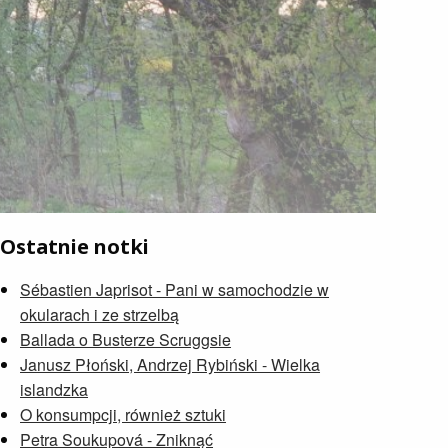
Ostatnie notki
Sébastien Japrisot - Pani w samochodzie w
okularach i ze strzelbą
Ballada o Busterze Scruggsie
Janusz Płoński, Andrzej Rybiński - Wielka
islandzka
O konsumpcji, również sztuki
Petra Soukupová - Zniknąć