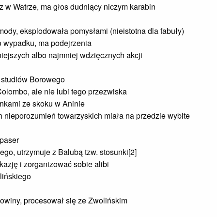
rz w Watrze, ma głos dudniący niczym karabin
 mody, eksplodowała pomysłami (nieistotna dla fabuły)
 wypadku, ma podejrzenia
niejszych albo najmniej wdzięcznych akcji
ze studiów Borowego
olombo, ale nie lubi tego przezwiska
ionkami ze skoku w Aninie
h nieporozumień towarzyskich miała na przedzie wybite
 paser
ego, utrzymuje z Balubą tzw. stosunki[2]
azję i zorganizować sobie alibi
lińskiego
kowiny, procesował się ze Zwolińskim