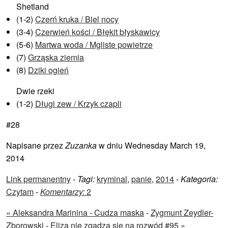
Shetland
(1-2)
Czerń kruka / Biel nocy
(3-4)
Czerwień kości / Błękit błyskawicy
(5-6)
Martwa woda / Mgliste powietrze
(7)
Grząska ziemia
(8)
Dziki ogień
Dwie rzeki
(1-2)
Długi zew / Krzyk czapli
#28
Napisane przez
Zuzanka
w dniu Wednesday March 19,
2014
Link permanentny
-
Tagi:
kryminal
,
panie
,
2014
-
Kategoria:
Czytam
-
Komentarzy:
2
« Aleksandra Marinina - Cudza maska
-
Zygmunt Zeydler-
Zborowski - Eliza nie zgadza się na rozwód #95 »