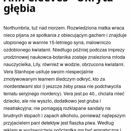
głębia
Northumbria, tuż nad morzem. Rozwiedziona matka wraca
nieco pijana ze spotkania z obiecującym gachem i znajduje
utopionego w wannie 15-letniego syna, malowniczo
ozdobionego kwiatami. Niedługo później podczas imprezy
urodzinowej naukowca-botanika zostaje znaleziona młoda
nauczycielka, Lily, również w wodzie, obrzucona kwiatami.
Vera Stanhope usiłuje swoim niespecjalnie
zmotywowanym teamem śledczym odkryć, kto za
morderstwami stoi (i jeszcze żeby prasa nie podchwyciła
tematu seryjnego mordercy). Vera jest po 40., chciała mieć
dziecko, ale nie wyszło, dodatkowo jest gruba i
nieatrakcyjna; nie pomagają rozklapane sandały na
brudnych stopach i zapach alkoholu, ponieważ najlepszym
przyjacielem pani detektyw jest flaszka piwa. Według
reklam w
wydawnictwie
policjantka ma być empatyczna i