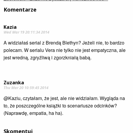
Komentarze
Kazia
Wed Mar 19 20:11:34 2014
A widziałaś serial z Brendą Blethyn? Jeżeli nie, to bardzo
polecam. W serialu Vera nie tylko nie jest empatyczna, ale
jest wredną, zgryźliwą i zgorzkniałą babą.
Zuzanka
Thu Mar 20 10:59:45 2014
@Kaziu, czytałam, że jest, ale nie widziałam. Wygląda na
to, że poszczególne książki to scenariusze odcinków?
(Naprawdę, empatia, ha ha).
Skomentuj