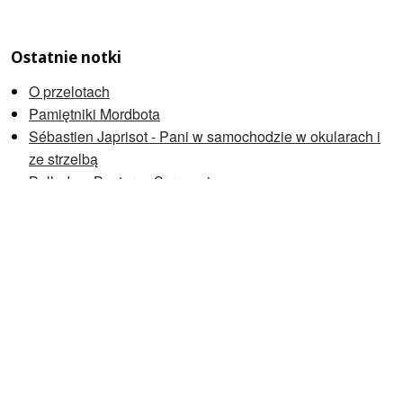
Ostatnie notki
O przelotach
Pamiętniki Mordbota
Sébastien Japrisot - Pani w samochodzie w okularach i
ze strzelbą
Ballada o Busterze Scruggsie
Janusz Płoński, Andrzej Rybiński - Wielka islandzka
O konsumpcji, również sztuki
Petra Soukupová - Zniknąć
Wdowia Zatoka
Zygmunt Zeydler-Zborowski - Major Downar przechodzi
na emeryturę
O spontanie
Przeglądaj notki »