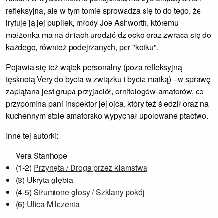
refleksyjna, ale w tym tomie sprowadza się to do tego, że
irytuje ją jej pupilek, młody Joe Ashworth, któremu
małżonka ma na dniach urodzić dziecko oraz zwraca się do
każdego, również podejrzanych, per "kotku".
Pojawia się też wątek personalny (poza refleksyjną
tęsknotą Very do bycia w związku i bycia matką) - w sprawę
zaplątana jest grupa przyjaciół, ornitologów-amatorów, co
przypomina pani inspektor jej ojca, który też śledził oraz na
kuchennym stole amatorsko wypychał upolowane ptactwo.
Inne tej autorki:
Vera Stanhope
(1-2)
Przynęta / Droga przez kłamstwa
(3) Ukryta głębia
(4-5)
Stłumione głosy / Szklany pokój
(6)
Ulica Milczenia