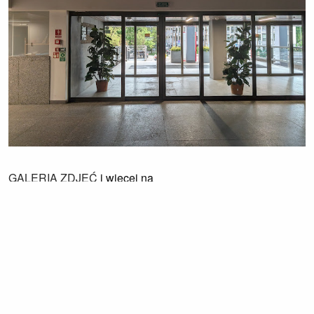
GALERIA ZDJĘĆ
i więcej na
#instameet_taraswidokowyuep
od innych uczestników
spotkania.
Napisane przez
Zuzanka
w dniu Monday June 1, 2026
Link permanentny
-
Kategorie:
Fotografia+
,
Moje miasto
-
Tagi:
korona-poznania
,
photowalk
-
Skomentuj