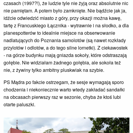
czasach (1997?!), że ludzie tyle nie żyją oraz absolutnie nic
nie pamiętam. A potem było zamknięte. Nie bądźcie jak ja,
idźcie odwiedzić miasto z góry, przy okazji można kawę,
tartę z Francuskiego Łącznika - wytrawnie i na słodko, a dla
planespotterów to idealnie miejsce na obserwowanie
nadlatujących do Poznania samolotów (są nawet rozkłady
przylotów i odlotów, a do tego silne lornetki). Z ciekawostek
- na górze budynku mają gniazda sokoły, które odstraszają
gołębie. Nie widziałam żadnego gołębia, ale sokoła też
nie, z żywiny tylko ambitny pluskwiak na szybie.
PS Mądra po fakcie ostrzegam, że sesje wymagają sporo
chodzenia i niekoniecznie warto wtedy zakładać sandałki
na obcasach pierwszy raz w sezonie, chyba że ktoś lubi
otarte paluszki.