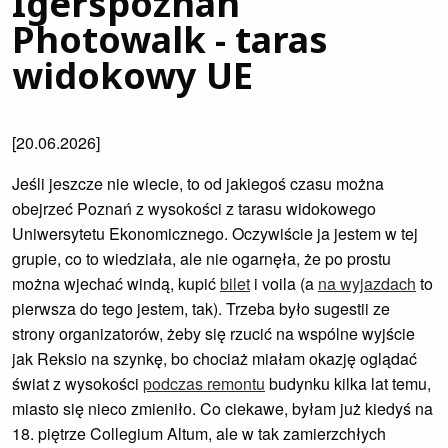
Igerspoznan
Photowalk - taras
widokowy UE
[20.06.2026]
Jeśli jeszcze nie wiecie, to od jakiegoś czasu można
obejrzeć Poznań z wysokości z tarasu widokowego
Uniwersytetu Ekonomicznego. Oczywiście ja jestem w tej
grupie, co to wiedziała, ale nie ogarnęła, że po prostu
można wjechać windą, kupić
bilet
i voila (a
na wyjazdach
to
pierwsza do tego jestem, tak). Trzeba było sugestii ze
strony organizatorów, żeby się rzucić na wspólne wyjście
jak Reksio na szynkę, bo chociaż miałam okazję oglądać
świat z wysokości
podczas remontu
budynku kilka lat temu,
miasto się nieco zmieniło. Co ciekawe, byłam już kiedyś na
18. piętrze Collegium Altum, ale w tak zamierzchłych