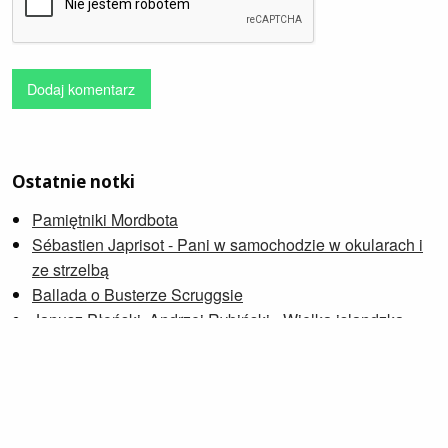
Dodaj komentarz
Ostatnie notki
Pamiętniki Mordbota
Sébastien Japrisot - Pani w samochodzie w okularach i
ze strzelbą
Ballada o Busterze Scruggsie
Janusz Płoński, Andrzej Rybiński - Wielka islandzka
O konsumpcji, również sztuki
Petra Soukupová - Zniknąć
Wdowia Zatoka
Zygmunt Zeydler-Zborowski - Major Downar przechodzi
na emeryturę