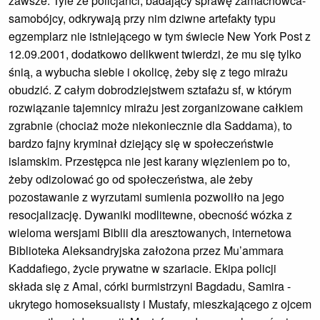
zawsze. Tyle że policjanci, badający sprawę zamachowca-
samobójcy, odkrywają przy nim dziwne artefakty typu
egzemplarz nie istniejącego w tym świecie New York Post z
12.09.2001, dodatkowo delikwent twierdzi, że mu się tylko
śnią, a wybucha siebie i okolicę, żeby się z tego mirażu
obudzić. Z całym dobrodziejstwem sztafażu sf, w którym
rozwiązanie tajemnicy mirażu jest zorganizowane całkiem
zgrabnie (chociaż może niekoniecznie dla Saddama), to
bardzo fajny kryminał dziejący się w społeczeństwie
islamskim. Przestępca nie jest karany więzieniem po to,
żeby odizolować go od społeczeństwa, ale żeby
pozostawanie z wyrzutami sumienia pozwoliło na jego
resocjalizację. Dywaniki modlitewne, obecność wózka z
wieloma wersjami Biblii dla aresztowanych, internetowa
Biblioteka Aleksandryjska założona przez Mu’ammara
Kaddafiego, życie prywatne w szariacie. Ekipa policji
składa się z Amal, córki burmistrzyni Bagdadu, Samira -
ukrytego homoseksualisty i Mustafy, mieszkającego z ojcem