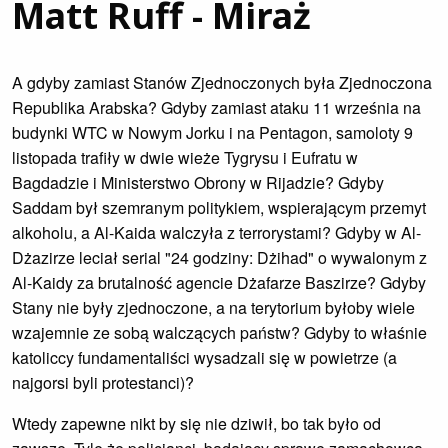
Matt Ruff - Miraż
A gdyby zamiast Stanów Zjednoczonych była Zjednoczona
Republika Arabska? Gdyby zamiast ataku 11 września na
budynki WTC w Nowym Jorku i na Pentagon, samoloty 9
listopada trafiły w dwie wieże Tygrysu i Eufratu w
Bagdadzie i Ministerstwo Obrony w Rijadzie? Gdyby
Saddam był szemranym politykiem, wspierającym przemyt
alkoholu, a Al-Kaida walczyła z terrorystami? Gdyby w Al-
Dżazirze leciał serial "24 godziny: Dżihad" o wywalonym z
Al-Kaidy za brutalność agencie Dżafarze Baszirze? Gdyby
Stany nie były zjednoczone, a na terytorium byłoby wiele
wzajemnie ze sobą walczących państw? Gdyby to właśnie
katoliccy fundamentaliści wysadzali się w powietrze (a
najgorsi byli protestanci)?
Wtedy zapewne nikt by się nie dziwił, bo tak było od