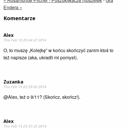
« Rosamunde Pilcher - Poszukiwacze muszelek
-
Gra
Endera »
Komentarze
Alex
Thu Feb 13 20:44:47 2014
O, to muszę „Kolejkę” w końcu skończyć zanim ktoś to
też napisze (aka, ukradli mi pomysł).
Zuzanka
Thu Feb 13 22:59:02 2014
@Alex, też o 9/11? (Skończ, skończ!).
Alex
Thu Feb 13 23:37:25 2014