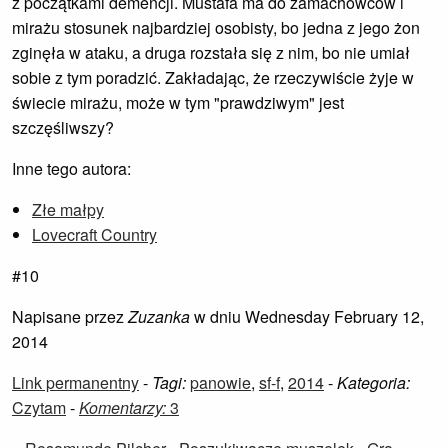
z początkami demencji. Mustafa ma do zamachowców i
mirażu stosunek najbardziej osobisty, bo jedna z jego żon
zginęła w ataku, a druga rozstała się z nim, bo nie umiał
sobie z tym poradzić. Zakładając, że rzeczywiście żyje w
świecie mirażu, może w tym "prawdziwym" jest
szczęśliwszy?
Inne tego autora:
Złe małpy
Lovecraft Country
#10
Napisane przez
Zuzanka
w dniu Wednesday February 12,
2014
Link permanentny
-
Tagi:
panowie
,
sf-f
,
2014
-
Kategoria:
Czytam
-
Komentarzy:
3