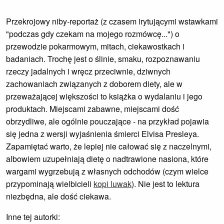
Przekrojowy niby-reportaż (z czasem irytującymi wstawkami
"podczas gdy czekam na mojego rozmówcę...") o
przewodzie pokarmowym, mitach, ciekawostkach i
badaniach. Trochę jest o ślinie, smaku, rozpoznawaniu
rzeczy jadalnych i wręcz przeciwnie, dziwnych
zachowaniach związanych z doborem diety, ale w
przeważającej większości to książka o wydalaniu i jego
produktach. Miejscami zabawne, miejscami dość
obrzydliwe, ale ogólnie pouczające - na przykład pojawia
się jedna z wersji wyjaśnienia śmierci Elvisa Presleya.
Zapamiętać warto, że lepiej nie całować się z naczelnymi,
albowiem uzupełniają dietę o nadtrawione nasiona, które
wargami wygrzebują z własnych odchodów (czym wielce
przypominają wielbicieli
kopi luwak
). Nie jest to lektura
niezbędna, ale dość ciekawa.
Inne tej autorki: