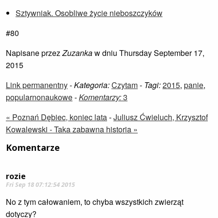
Sztywniak. Osobliwe życie nieboszczyków
#80
Napisane przez
Zuzanka
w dniu Thursday September 17,
2015
Link permanentny
-
Kategoria:
Czytam
-
Tagi:
2015
,
panie
,
popularnonaukowe
-
Komentarzy:
3
« Poznań Dębiec, koniec lata
-
Juliusz Ćwieluch, Krzysztof
Kowalewski - Taka zabawna historia »
Komentarze
rozie
Fri Sep 18 07:12:54 2015
No z tym całowaniem, to chyba wszystkich zwierząt
dotyczy?