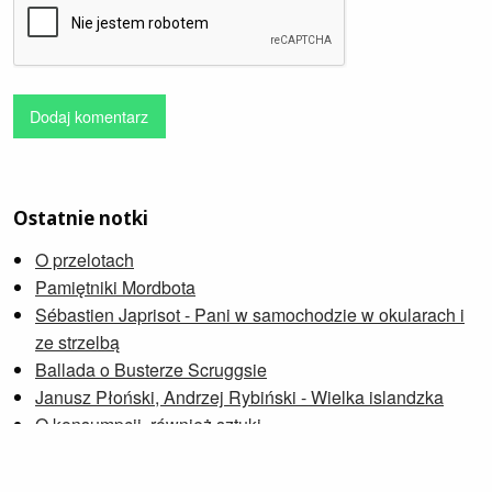
Dodaj komentarz
Ostatnie notki
O przelotach
Pamiętniki Mordbota
Sébastien Japrisot - Pani w samochodzie w okularach i
ze strzelbą
Ballada o Busterze Scruggsie
Janusz Płoński, Andrzej Rybiński - Wielka islandzka
O konsumpcji, również sztuki
Petra Soukupová - Zniknąć
Wdowia Zatoka