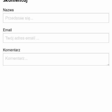
Skomentuj
Nazwa
Email
Komentarz
Please enter the reCaptcha text to prove you're a human
Dodaj komentarz