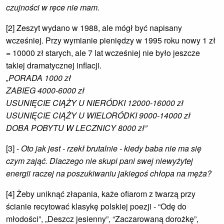
czujności w ręce nie mam.
[2] Zeszyt wydano w 1988, ale mógł być napisany
wcześniej. Przy wymianie pieniędzy w 1995 roku nowy 1 zł
= 10000 zł starych, ale 7 lat wcześniej nie było jeszcze
takiej dramatycznej inflacji.
„PORADA 1000 zł
ZABIEG 4000-6000 zł
USUNIĘCIE CIĄŻY U NIERÓDKI 12000-16000 zł
USUNIĘCIE CIĄŻY U WIELORÓDKI 9000-14000 zł
DOBA POBYTU W LECZNICY 8000 zł”
[3]
- Oto jak jest - rzekł brutalnie - kiedy baba nie ma się
czym zająć. Dlaczego nie skupi pani swej niewyżytej
energii raczej na poszukiwaniu jakiegoś chłopa na męża?
[4] Żeby uniknąć złapania, każe ofiarom z twarzą przy
ścianie recytować klasykę polskiej poezji - “Odę do
młodości”, „Deszcz jesienny”, “Zaczarowaną dorożkę”,