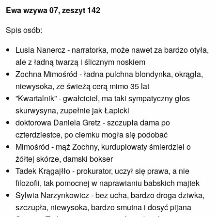
Ewa wzywa 07, zeszyt 142
Spis osób:
Lusia Nanercz - narratorka, może nawet za bardzo otyła,
ale z ładną twarzą i ślicznym noskiem
Zochna Mimośród - ładna pulchna blondynka, okrągła,
niewysoka, ze świeżą cerą mimo 35 lat
”Kwartalnik” - gwałciciel, ma taki sympatyczny głos
skurwysyna, zupełnie jak Łapicki
doktorowa Daniela Gretz - szczupła dama po
czterdziestce, po ciemku mogła się podobać
Mimośród - mąż Zochny, kurduplowaty śmierdziel o
żółtej skórze, damski bokser
Tadek Krągajłło - prokurator, uczył się prawa, a nie
filozofii, tak pomocnej w naprawianiu babskich majtek
Sylwia Narzynkowicz - bez ucha, bardzo droga dziwka,
szczupła, niewysoka, bardzo smutna i dosyć pijana