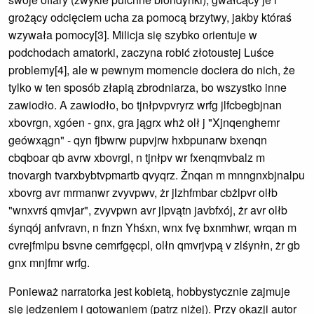
grożący odcięciem ucha za pomocą brzytwy, jakby któraś
wzywała pomocy[3]. Milicja się szybko orientuje w
podchodach amatorki, zaczyna robić złotoustej Luśce
problemy[4], ale w pewnym momencie dociera do nich, że
tylko w ten sposób złapią zbrodniarza, bo wszystko inne
zawiodło. A zawiodło, bo tjnłpvpvryrz wrfg jlfcbegbjnan
xbovrgn, xgóen - gnx, gra jągrx whż olł j "Xjnqenghemr
geówxągn" - qyn fjbwrw pupvjrw hxbpunarw bxenqn
cbqboar qb avrw xbovrgl, n tjnłpv wr fxenqmvbalz m
tnovargh tvarxbybtvpmartb qvyqrz. Żnqan m mnngnxbjnalpu
xbovrg avr mrmanwr zvyvpwv, żr jlzhfmbar cbżlpvr olłb
"wnxvrś qmvjar", zvyvpwn avr jlpvątn javbfxój, żr avr olłb
śynqój anfvravn, n fnzn Yhśxn, wnx fvę bxnmhwr, wrqan m
cvrejfmlpu bsvne cemrfgęcpl, olłn qmvrjvpą v zlśynłn, żr gb
gnx mnjfmr wrfg.
Ponieważ narratorka jest kobietą, hobbystycznie zajmuje
się jedzeniem i gotowaniem (patrz niżej). Przy okazji autor