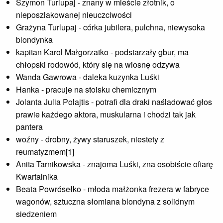
Szymon Turlupaj - znany w mieście złotnik, o
nieposzlakowanej nieuczciwości
Grażyna Turlupaj - córka jubilera, pulchna, niewysoka
blondynka
kapitan Karol Małgorzatko - podstarzały gbur, ma
chłopski rodowód, który się na wiosnę odzywa
Wanda Gawrowa - daleka kuzynka Luśki
Hanka - pracuje na stoisku chemicznym
Jolanta Julia Polajtis - potrafi dla draki naśladować głos
prawie każdego aktora, muskularna i chodzi tak jak
pantera
woźny - drobny, żywy staruszek, niestety z
reumatyzmem[1]
Anita Tarnikowska - znajoma Luśki, zna osobiście ofiarę
Kwartalnika
Beata Powrósełko - młoda małżonka frezera w fabryce
wagonów, sztuczna słomiana blondyna z solidnym
siedzeniem