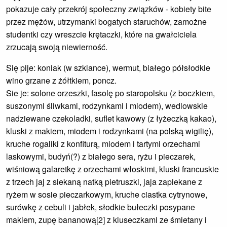
pokazuje cały przekrój społeczny związków - kobiety bite
przez mężów, utrzymanki bogatych staruchów, zamożne
studentki czy wreszcie krętaczki, które na gwałciciela
zrzucają swoją niewierność.
Się pije: koniak (w szklance), wermut, białego półsłodkie
wino grzane z żółtkiem, poncz.
Sie je: solone orzeszki, fasolę po staropolsku (z boczkiem,
suszonymi śliwkami, rodzynkami i miodem), wedlowskie
nadziewane czekoladki, suflet kawowy (z łyżeczką kakao),
kluski z makiem, miodem i rodzynkami (na polską wigilię),
kruche rogaliki z konfiturą, miodem i tartymi orzechami
laskowymi, budyń(?) z białego sera, ryżu i pieczarek,
wiśniową galaretkę z orzechami włoskimi, kluski francuskie
z trzech jaj z siekaną natką pietruszki, jaja zapiekane z
ryżem w sosie pieczarkowym, kruche ciastka cytrynowe,
surówkę z cebuli i jabłek, słodkie bułeczki posypane
makiem, zupę bananową[2] z kluseczkami ze śmietany i