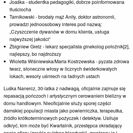
Joaśka - studentka pedagogiki, dobrze poinformowana
tłuściocha
Tarnikowski - brodaty mąż Anity, doktor astronomii,
prowadzi jednoosobowy interes pod nazwą:
„Czyszczenie dywanów w domu klienta, usługa
najwyższej jakości”
Zbigniew Gretz - lekarz specjalista ginekolog położnik[2],
najlepszy, bo najdroższy
Wioletta Wiśniewska/Maria Kostrzewska - pyzata zdrowa
twarz, słoneczne włosy w licznych świderkowatych
lokach, wesoły uśmiech na ładnych ustach
Luśka Nanercz, 30-latka z nadwagą, oficjalnie zajmuje się
repasacją pończoch i artystycznym cerowaniem bielizny w
domu handlowym. Nieoficjalnie służy sporej części
damskiej populacji miasta jako powierniczka, terapeutka,
źródło krótkoterminowych pożyczek i detektyw. Usiłuje
odkryć, kim może być Kwartalnik, przestępca okradający
swoje ofiary (zwykle pulchne blondynki), gwałcący je i