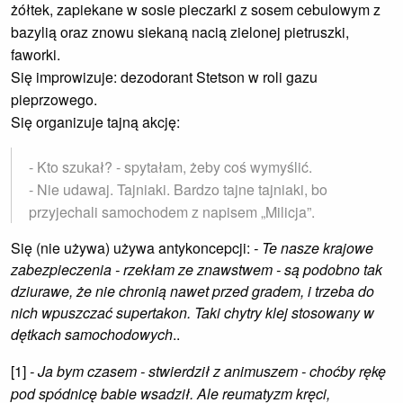
żółtek, zapiekane w sosie pieczarki z sosem cebulowym z
bazylią oraz znowu siekaną nacią zielonej pietruszki,
faworki.
Się improwizuje: dezodorant Stetson w roli gazu
pieprzowego.
Się organizuje tajną akcję:
- Kto szukał? - spytałam, żeby coś wymyślić.
- Nie udawaj. Tajniaki. Bardzo tajne tajniaki, bo
przyjechali samochodem z napisem „Milicja”.
Się (nie używa) używa antykoncepcji:
- Te nasze krajowe
zabezpieczenia - rzekłam ze znawstwem - są podobno tak
dziurawe, że nie chronią nawet przed gradem, i trzeba do
nich wpuszczać supertakon. Taki chytry klej stosowany w
dętkach samochodowych
..
[1]
- Ja bym czasem - stwierdził z animuszem - choćby rękę
pod spódnicę babie wsadził. Ale reumatyzm kręci,