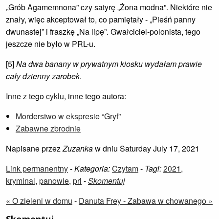
„Grób Agamemnona” czy satyrę „Żona modna”. Niektóre nie
znały, więc akceptował to, co pamiętały - „Pieśń panny
dwunastej” i fraszkę „Na lipę”. Gwałciciel-polonista, tego
jeszcze nie było w PRL-u.
[5]
Na dwa banany w prywatnym kiosku wydałam prawie
cały dzienny zarobek
.
Inne z tego
cyklu
, inne tego autora:
Morderstwo w ekspresie “Gryf”
Zabawne zbrodnie
Napisane przez
Zuzanka
w dniu Saturday July 17, 2021
Link permanentny
-
Kategoria:
Czytam
-
Tagi:
2021
,
kryminal
,
panowie
,
prl
-
Skomentuj
« O zieleni w domu
-
Danuta Frey - Zabawa w chowanego »