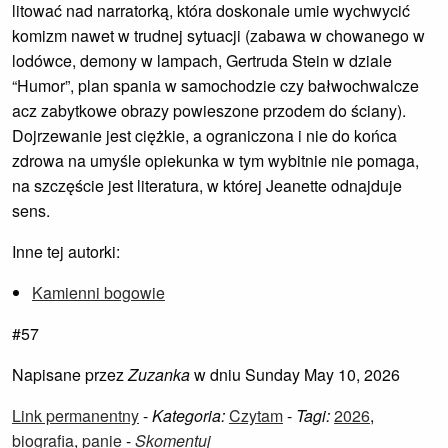
litować nad narratorką, która doskonale umie wychwycić
komizm nawet w trudnej sytuacji (zabawa w chowanego w
lodówce, demony w lampach, Gertruda Stein w dziale
“Humor”, plan spania w samochodzie czy bałwochwalcze
acz zabytkowe obrazy powieszone przodem do ściany).
Dojrzewanie jest ciężkie, a ograniczona i nie do końca
zdrowa na umyśle opiekunka w tym wybitnie nie pomaga,
na szczęście jest literatura, w której Jeanette odnajduje
sens.
Inne tej autorki:
Kamienni bogowie
#57
Napisane przez
Zuzanka
w dniu Sunday May 10, 2026
Link permanentny
-
Kategoria:
Czytam
-
Tagi:
2026
,
biografia
,
panie
-
Skomentuj