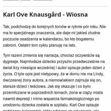
Karl Ove Knausgård - Wiosna
Tak, podchodzę do kolejnych tomów w rytmie pór roku. Nie
ma to specjalnego znaczenia, ale daje mi jakieś złudne
poczucie osadzenia w kalendarzu, bo kto bogatemu
zabroni. Ostatni tom cyklu planuję na lato.
Tym razem zmienia się narracja, chociaż oczywiście są
dygresje. Najmłodsze dziecko przyszło przedwcześnie na
świat trzy miesiące wcześniej i autor opisuje jeden dzień z
życia. O tyle opis jest nietypowy, że w domu nie ma Lindy,
ówczesnej żony autora, a niemowlakiem zajmuje się on,
starsze dzieci i teściowa. Jak się okazuje i co było
przemilczane w poprzednich tomach, żona w ciąży miała
nawrót depresji i mimo wsparcia farmakologicznego po
urodzeniu dziecka została w szpitalu. Karl Ove opisuje
codzienny kołowrotek, który odciąga go od pisania, nie