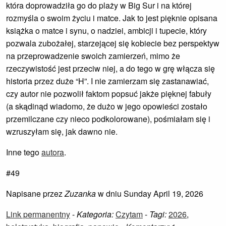
która doprowadziła go do plaży w Big Sur i na której
rozmyśla o swoim życiu i matce. Jak to jest pięknie opisana
książka o matce i synu, o nadziei, ambicji i tupecie, który
pozwala zubożałej, starzejącej się kobiecie bez perspektyw
na przeprowadzenie swoich zamierzeń, mimo że
rzeczywistość jest przeciw niej, a do tego w grę włącza się
historia przez duże “H”. I nie zamierzam się zastanawiać,
czy autor nie pozwolił faktom popsuć jakże pięknej fabuły
(a skądinąd wiadomo, że dużo w jego opowieści zostało
przemilczane czy nieco podkolorowane), pośmiałam się i
wzruszyłam się, jak dawno nie.
Inne tego
autora
.
#49
Napisane przez
Zuzanka
w dniu Sunday April 19, 2026
Link permanentny
-
Kategoria:
Czytam
-
Tagi:
2026
,