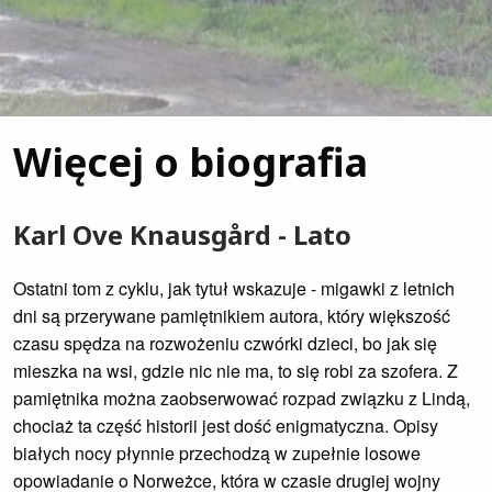
Więcej o biografia
Karl Ove Knausgård - Lato
Ostatni tom z cyklu, jak tytuł wskazuje - migawki z letnich
dni są przerywane pamiętnikiem autora, który większość
czasu spędza na rozwożeniu czwórki dzieci, bo jak się
mieszka na wsi, gdzie nic nie ma, to się robi za szofera. Z
pamiętnika można zaobserwować rozpad związku z Lindą,
chociaż ta część historii jest dość enigmatyczna. Opisy
białych nocy płynnie przechodzą w zupełnie losowe
opowiadanie o Norweżce, która w czasie drugiej wojny