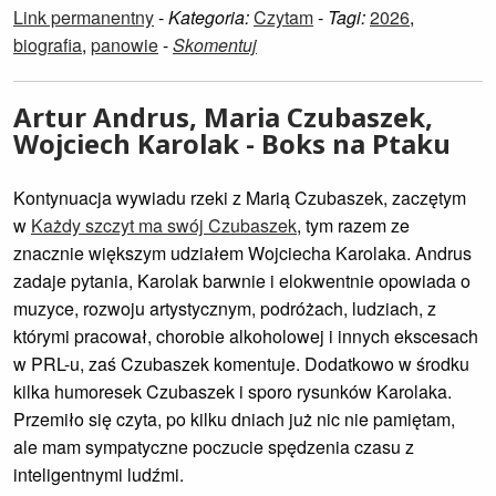
Link permanentny
-
Kategoria:
Czytam
-
Tagi:
2026
,
biografia
,
panowie
-
Skomentuj
Artur Andrus, Maria Czubaszek,
Wojciech Karolak - Boks na Ptaku
Kontynuacja wywiadu rzeki z Marią Czubaszek, zaczętym
w
Każdy szczyt ma swój Czubaszek
, tym razem ze
znacznie większym udziałem Wojciecha Karolaka. Andrus
zadaje pytania, Karolak barwnie i elokwentnie opowiada o
muzyce, rozwoju artystycznym, podróżach, ludziach, z
którymi pracował, chorobie alkoholowej i innych ekscesach
w PRL-u, zaś Czubaszek komentuje. Dodatkowo w środku
kilka humoresek Czubaszek i sporo rysunków Karolaka.
Przemiło się czyta, po kilku dniach już nic nie pamiętam,
ale mam sympatyczne poczucie spędzenia czasu z
inteligentnymi ludźmi.