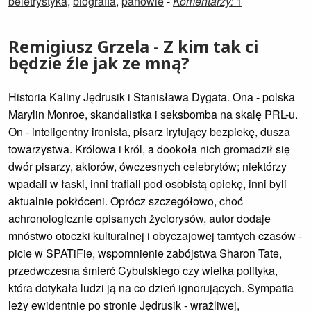
beletrystyka
,
biografia
,
panowie
-
Komentarzy:
1
Remigiusz Grzela - Z kim tak ci
będzie źle jak ze mną?
Historia Kaliny Jędrusik i Stanisława Dygata. Ona - polska
Marylin Monroe, skandalistka i seksbomba na skalę PRL-u.
On - inteligentny ironista, pisarz irytujący bezpiekę, dusza
towarzystwa. Królowa i król, a dookoła nich gromadził się
dwór pisarzy, aktorów, ówczesnych celebrytów; niektórzy
wpadali w łaski, inni trafiali pod osobistą opiekę, inni byli
aktualnie pokłóceni. Oprócz szczegółowo, choć
achronologicznie opisanych życiorysów, autor dodaje
mnóstwo otoczki kulturalnej i obyczajowej tamtych czasów -
picie w SPATiFie, wspomnienie zabójstwa Sharon Tate,
przedwczesna śmierć Cybulskiego czy wielka polityka,
która dotykała ludzi ją na co dzień ignorujących. Sympatia
leży ewidentnie po stronie Jędrusik - wrażliwej,