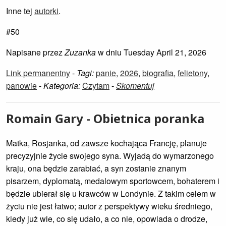
Inne tej
autorki
.
#50
Napisane przez
Zuzanka
w dniu Tuesday April 21, 2026
Link permanentny
-
Tagi:
panie
,
2026
,
biografia
,
felietony
,
panowie
-
Kategoria:
Czytam
-
Skomentuj
Romain Gary - Obietnica poranka
Matka, Rosjanka, od zawsze kochająca Francję, planuje
precyzyjnie życie swojego syna. Wyjadą do wymarzonego
kraju, ona będzie zarabiać, a syn zostanie znanym
pisarzem, dyplomatą, medalowym sportowcem, bohaterem i
będzie ubierał się u krawców w Londynie. Z takim celem w
życiu nie jest łatwo; autor z perspektywy wieku średniego,
kiedy już wie, co się udało, a co nie, opowiada o drodze,