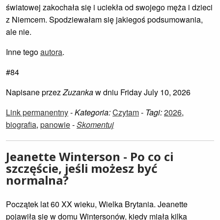
światowej zakochała się i uciekła od swojego męża i dzieci
z Niemcem. Spodziewałam się jakiegoś podsumowania,
ale nie.
Inne tego
autora
.
#84
Napisane przez
Zuzanka
w dniu Friday July 10, 2026
Link permanentny
-
Kategoria:
Czytam
-
Tagi:
2026
,
biografia
,
panowie
-
Skomentuj
Jeanette Winterson - Po co ci
szczęście, jeśli możesz być
normalna?
Początek lat 60 XX wieku, Wielka Brytania. Jeanette
pojawiła się w domu Wintersonów, kiedy miała kilka