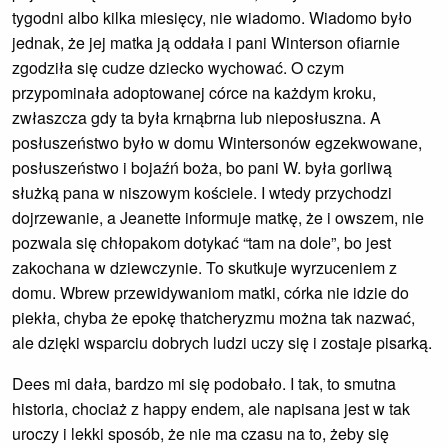
tygodni albo kilka miesięcy, nie wiadomo. Wiadomo było
jednak, że jej matka ją oddała i pani Winterson ofiarnie
zgodziła się cudze dziecko wychować. O czym
przypominała adoptowanej córce na każdym kroku,
zwłaszcza gdy ta była krnąbrna lub nieposłuszna. A
posłuszeństwo było w domu Wintersonów egzekwowane,
posłuszeństwo i bojaźń boża, bo pani W. była gorliwą
służką pana w niszowym kościele. I wtedy przychodzi
dojrzewanie, a Jeanette informuje matkę, że i owszem, nie
pozwala się chłopakom dotykać “tam na dole”, bo jest
zakochana w dziewczynie. To skutkuje wyrzuceniem z
domu. Wbrew przewidywaniom matki, córka nie idzie do
piekła, chyba że epokę thatcheryzmu można tak nazwać,
ale dzięki wsparciu dobrych ludzi uczy się i zostaje pisarką.
Dees mi dała, bardzo mi się podobało. I tak, to smutna
historia, chociaż z happy endem, ale napisana jest w tak
uroczy i lekki sposób, że nie ma czasu na to, żeby się