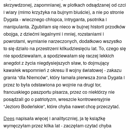
skrzywdzonej, zapomnianej, w plotkach odsądzanej od czci
i wiary (mimo krzyżyka na bujnym biuście), a nie po stronie
Dygata - wiecznego chłopca, intryganta, psotnika i
manipulanta. Zgubiłam się nieco w bujnej historii przodków
obojga, z dziećmi legalnymi i mniej, rozstaniami i
powrotami, wymianie narzeczonych, dodatkowo wszystko
to się działo na przestrzeni kilkudziesięciu lat. To, czego się
nie spodziewałam, a spodziewałam się raczej lekkich
anegdot z życia niegdysiejszych sław, to dojmujący
kawałek wspomnień z okresu II wojny światowej - zakazu
grania “dla Niemców”, który łamała pierwsza żona Dygata i
przez to była odstawiona po wojnie na drugi tor,
francuskiego paszportu pisarza, przez co niektórzy nie
posądzali go o patriotyzm, wreszcie kontrowersyjnie
“Jezioro Bodeńskie”, które chyba nawet chcę przeczytać.
Dees
napisała więcej i analityczniej, ja tę książkę
wymęczyłam przez kilka lat - zaczęłam czytać chyba