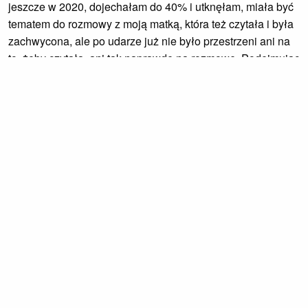
jeszcze w 2020, dojechałam do 40% i utknęłam, miała być
tematem do rozmowy z moją matką, która też czytała i była
zachwycona, ale po udarze już nie było przestrzeni ani na
to, żeby czytała, ani tak naprawdę na rozmowę. Podejmując
lekturę kilkanaście dni temu przeczytałam całość od
początku, bo okazało się, że nie pamiętam kompletnie nic,
nawet zaznaczonych ciekawych fragmentów (na przykład o
rączce Axera w spodniach Krafftówny). Jak lubicie
biografie, to się Wam - mimo pewnego chaosu, również
edycyjnego - może spodobać, mnie zabrakło fabuły. Wiem,
życie, nawet kolorowe, to nie powieść.
#20
Napisane przez
Zuzanka
w dniu Monday February 16, 2026
Link permanentny
-
Kategoria:
Czytam
-
Tagi:
2026
,
biografia
,
panowie
-
Skomentuj