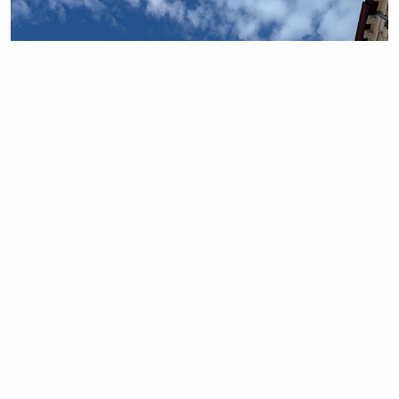
GALERIA ZDJĘĆ
i więcej kawałków Poznania:
listopad
2020 (1)
,
listopad 2020 (2)
,
listopad 2020 (3)
,
grudzień 2020
(4)
,
luty 2021 (5)
,
maj 2021 (6)
,
maj 2021 (7)
,
październik
2021 (8)
luty 2022 (9)
,
marzec 2022 (10)
,
październik 2022
(11)
,
styczeń 2023 (12)
,
kwiecień 2023 (13)
,
styczeń 2024