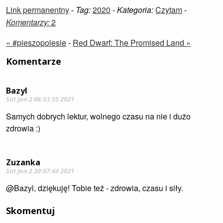
Link permanentny
-
Tag:
2020
-
Kategoria:
Czytam
-
Komentarzy:
2
« #pieszopolesie
-
Red Dwarf: The Promised Land »
Komentarze
Bazyl
Sat Jan 2 06:53:55 2021
Samych dobrych lektur, wolnego czasu na nie i dużo
zdrowia :)
Zuzanka
Sat Jan 2 20:07:44 2021
@Bazyl, dziękuję! Tobie też - zdrowia, czasu i siły.
Skomentuj