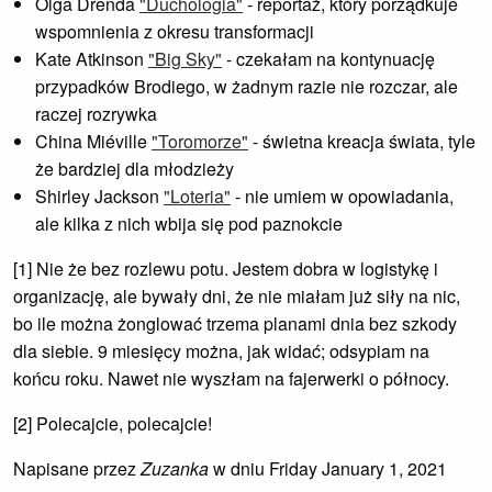
Olga Drenda
"Duchologia"
- reportaż, który porządkuje
wspomnienia z okresu transformacji
Kate Atkinson
"Big Sky"
- czekałam na kontynuację
przypadków Brodiego, w żadnym razie nie rozczar, ale
raczej rozrywka
China Miéville
"Toromorze"
- świetna kreacja świata, tyle
że bardziej dla młodzieży
Shirley Jackson
"Loteria"
- nie umiem w opowiadania,
ale kilka z nich wbija się pod paznokcie
[1] Nie że bez rozlewu potu. Jestem dobra w logistykę i
organizację, ale bywały dni, że nie miałam już siły na nic,
bo ile można żonglować trzema planami dnia bez szkody
dla siebie. 9 miesięcy można, jak widać; odsypiam na
końcu roku. Nawet nie wyszłam na fajerwerki o północy.
[2] Polecajcie, polecajcie!
Napisane przez
Zuzanka
w dniu Friday January 1, 2021