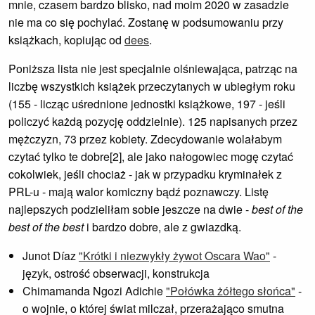
mnie, czasem bardzo blisko, nad moim 2020 w zasadzie
nie ma co się pochylać. Zostanę w podsumowaniu przy
książkach, kopiując od
dees
.
Poniższa lista nie jest specjalnie olśniewająca, patrząc na
liczbę wszystkich książek przeczytanych w ubiegłym roku
(155 - licząc uśrednione jednostki książkowe, 197 - jeśli
policzyć każdą pozycję oddzielnie). 125 napisanych przez
mężczyzn, 73 przez kobiety. Zdecydowanie wolałabym
czytać tylko te dobre[2], ale jako nałogowiec mogę czytać
cokolwiek, jeśli chociaż - jak w przypadku kryminałek z
PRL-u - mają walor komiczny bądź poznawczy. Listę
najlepszych podzieliłam sobie jeszcze na dwie -
best of the
best of the best
i bardzo dobre, ale z gwiazdką.
Junot Díaz
"Krótki i niezwykły żywot Oscara Wao"
-
język, ostrość obserwacji, konstrukcja
Chimamanda Ngozi Adichie
"Połówka żółtego słońca"
-
o wojnie, o której świat milczał, przerażająco smutna