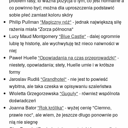
problem rasy, to ważna pozycja o tym, co jest normalne a
co powinno być; można dla uproszczenia podstawić
sobie płeć zamiast koloru skóry
Philip Pullman
"Magiczny nóż"
- jednak największą siłę
rażenia miała "Zorza północna"
Lucy Maud Montgomery
"Blue Castle"
- dalej ogromnie
lubię tę historię, ale wychwytuję też nieco naiwności w
niej
Paweł Huelle
"Opowiadania na czas przeprowadzki"
-
niestety, opowiadania; stety, Huelle umie i w krótsze
formy
Jaroslav Rudiš
"Grandhotel"
- nie jest to powieść
wybitna, ale taka czeska w opisywaniu szaleństwa
Wioletta Grzegorzewska
"Guguły"
- również wspólnota
doświadczeń
Joanna Bator
"Rok królika"
- wyżej cenię "Ciemno,
prawie noc", ale wiem, że jeszcze długo ponownie po
nią nie siegnę