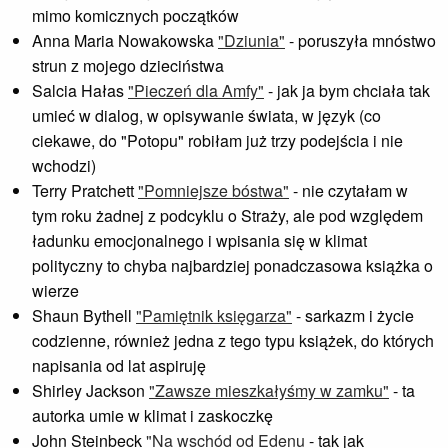
mimo komicznych początków
Anna Maria Nowakowska
"Dziunia"
- poruszyła mnóstwo
strun z mojego dzieciństwa
Salcia Hałas
"Pieczeń dla Amfy"
- jak ja bym chciała tak
umieć w dialog, w opisywanie świata, w język (co
ciekawe, do "Potopu" robiłam już trzy podejścia i nie
wchodzi)
Terry Pratchett
"Pomniejsze bóstwa"
- nie czytałam w
tym roku żadnej z podcyklu o Straży, ale pod względem
ładunku emocjonalnego i wpisania się w klimat
polityczny to chyba najbardziej ponadczasowa książka o
wierze
Shaun Bythell
"Pamiętnik księgarza"
- sarkazm i życie
codzienne, również jedna z tego typu książek, do których
napisania od lat aspiruję
Shirley Jackson
"Zawsze mieszkałyśmy w zamku"
- ta
autorka umie w klimat i zaskoczkę
John Steinbeck
"Na wschód od Edenu
- tak jak