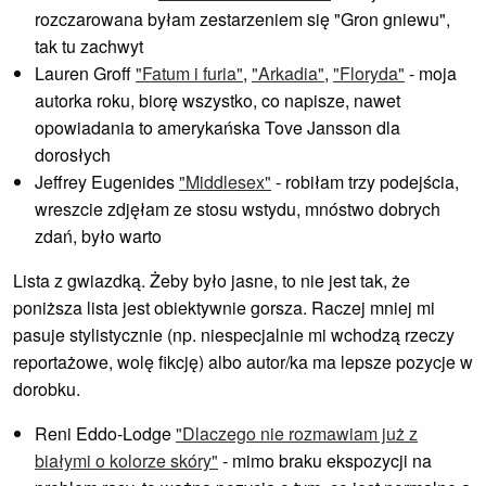
rozczarowana byłam zestarzeniem się "Gron gniewu",
tak tu zachwyt
Lauren Groff
"Fatum i furia"
,
"Arkadia"
,
"Floryda"
- moja
autorka roku, biorę wszystko, co napisze, nawet
opowiadania to amerykańska Tove Jansson dla
dorosłych
Jeffrey Eugenides
"Middlesex"
- robiłam trzy podejścia,
wreszcie zdjęłam ze stosu wstydu, mnóstwo dobrych
zdań, było warto
Lista z gwiazdką. Żeby było jasne, to nie jest tak, że
poniższa lista jest obiektywnie gorsza. Raczej mniej mi
pasuje stylistycznie (np. niespecjalnie mi wchodzą rzeczy
reportażowe, wolę fikcję) albo autor/ka ma lepsze pozycje w
dorobku.
Reni Eddo-Lodge
"Dlaczego nie rozmawiam już z
białymi o kolorze skóry"
- mimo braku ekspozycji na