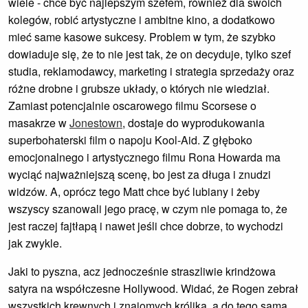
wiele - chce być najlepszym szefem, również dla swoich
kolegów, robić artystyczne i ambitne kino, a dodatkowo
mieć same kasowe sukcesy. Problem w tym, że szybko
dowiaduje się, że to nie jest tak, że on decyduje, tylko szef
studia, reklamodawcy, marketing i strategia sprzedaży oraz
różne drobne i grubsze układy, o których nie wiedział.
Zamiast potencjalnie oscarowego filmu Scorsese o
masakrze w
Jonestown
, dostaje do wyprodukowania
superbohaterski film o napoju Kool-Aid. Z głęboko
emocjonalnego i artystycznego filmu Rona Howarda ma
wyciąć najważniejszą scenę, bo jest za długa i znudzi
widzów. A, oprócz tego Matt chce być lubiany i żeby
wszyscy szanowali jego pracę, w czym nie pomaga to, że
jest raczej fajtłapą i nawet jeśli chce dobrze, to wychodzi
jak zwykle.
Jaki to pyszna, acz jednocześnie straszliwie krindżowa
satyra na współczesne Hollywood. Widać, że Rogen zebrał
wszystkich krewnych i znajomych królika, a do tego samą