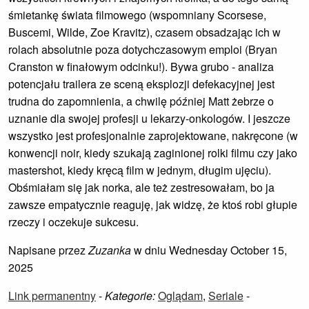
śmietankę świata filmowego (wspomniany Scorsese,
Buscemi, Wilde, Zoe Kravitz), czasem obsadzając ich w
rolach absolutnie poza dotychczasowym emploi (Bryan
Cranston w finałowym odcinku!). Bywa grubo - analiza
potencjału trailera ze sceną eksplozji defekacyjnej jest
trudna do zapomnienia, a chwilę później Matt żebrze o
uznanie dla swojej profesji u lekarzy-onkologów. I jeszcze
wszystko jest profesjonalnie zaprojektowane, nakręcone (w
konwencji noir, kiedy szukają zaginionej rolki filmu czy jako
mastershot, kiedy kręcą film w jednym, długim ujęciu).
Obśmiałam się jak norka, ale też zestresowałam, bo ja
zawsze empatycznie reaguję, jak widzę, że ktoś robi głupie
rzeczy i oczekuje sukcesu.
Napisane przez
Zuzanka
w dniu Wednesday October 15,
2025
Link permanentny
-
Kategorie:
Oglądam
,
Seriale
-