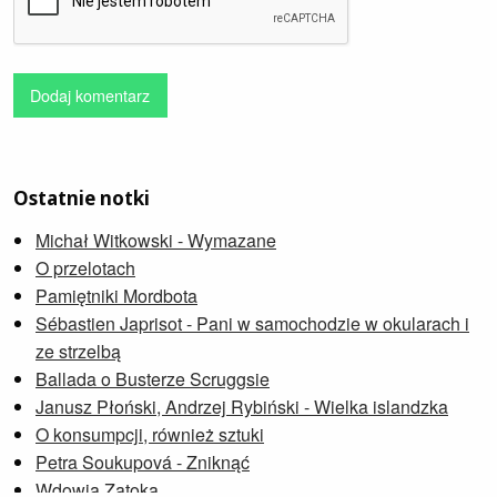
Dodaj komentarz
Ostatnie notki
Michał Witkowski - Wymazane
O przelotach
Pamiętniki Mordbota
Sébastien Japrisot - Pani w samochodzie w okularach i
ze strzelbą
Ballada o Busterze Scruggsie
Janusz Płoński, Andrzej Rybiński - Wielka islandzka
O konsumpcji, również sztuki
Petra Soukupová - Zniknąć
Wdowia Zatoka