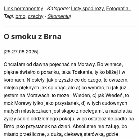
Link permanentny
-
Kategorie:
Listy spod róży
,
Fotografia+
-
Tagi:
brno
,
czechy
-
Skomentuj
O smoku z Brna
[25-27.08.2025]
Chciałam od dawna pojechać na Morawy. Bo winnice,
piękne światło o poranku, taka Toskania, tylko bliżej i w
koronach. Niestety, jak przyszło co do czego, to owszem,
miejsc pięknych jak splunąć, ale a) co wybrać, b) jak już
jestem na Morawach, to może i Wiedeń, c) jak Wiedeń, to
moż Morawy tylko jako przystanek, d) w tych cudownych
małych miasteczkach jest skąpo z noclegami, a nastolatka
życzy sobie oddzielnego pokoju, więc ostatecznie padło na
Brno jako przystanek na dzień. Absolutnie nie żałuję, bo
miasto prześliczne, z dużą, ciekawą starówką, gdzie