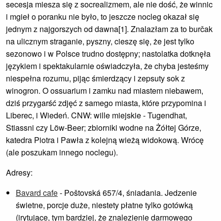
secesja miesza się z socrealizmem, ale nie dość, że winnic
i mgieł o poranku nie było, to jeszcze nocleg okazał się
jednym z najgorszych od dawna[1]. Znalazłam za to burčak
na ulicznym straganie, pyszny, cieszę się, że jest tylko
sezonowo i w Polsce trudno dostępny; nastolatka dotknęła
językiem i spektakularnie oświadczyła, że chyba jesteśmy
niespełna rozumu, pijąc śmierdzący i zepsuty sok z
winogron. O ossuarium i zamku nad miastem niebawem,
dziś przygarść zdjęć z samego miasta, które przypomina i
Liberec, i Wiedeń. CNW: wille miejskie - Tugendhat,
Stiassni czy Löw-Beer; zbiorniki wodne na Żółtej Górze,
katedra Piotra i Pawła z kolejną wieżą widokową. Wrócę
(ale poszukam innego noclegu).
Adresy:
Bavard cafe
- Poštovská 657/4, śniadania. Jedzenie
świetne, porcje duże, niestety płatne tylko gotówką
(irytujące, tym bardziej, że znalezienie darmowego