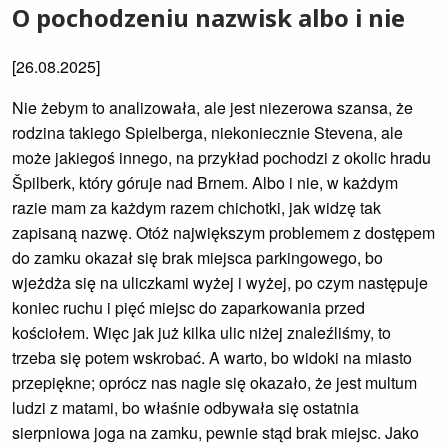
O pochodzeniu nazwisk albo i nie
[26.08.2025]
Nie żebym to analizowała, ale jest niezerowa szansa, że
rodzina takiego Spielberga, niekoniecznie Stevena, ale
może jakiegoś innego, na przykład pochodzi z okolic hradu
Špilberk, który góruje nad Brnem. Albo i nie, w każdym
razie mam za każdym razem chichotki, jak widzę tak
zapisaną nazwę. Otóż największym problemem z dostępem
do zamku okazał się brak miejsca parkingowego, bo
wjeżdża się na uliczkami wyżej i wyżej, po czym następuje
koniec ruchu i pięć miejsc do zaparkowania przed
kościołem. Więc jak już kilka ulic niżej znaleźliśmy, to
trzeba się potem wskrobać. A warto, bo widoki na miasto
przepiękne; oprócz nas nagle się okazało, że jest multum
ludzi z matami, bo właśnie odbywała się ostatnia
sierpniowa joga na zamku, pewnie stąd brak miejsc. Jako