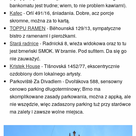
bankomatu jest trudne; wiem, to nie problem kawiarni).
Kafec
- Orlí 491/16, śniadania. Dobre, acz porcje
skromne, można za to kartą.
TOPPU RAMEN
- Běhounská 129/13, sympatyczne
bistro z ramenami i pierożkami.
Stará radnice
- Radnická 8, wieża widokowa oraz to tu
jest brneński SMOK. W bramie. Pod sufitem. Da się go
nie zauważyć.
Kristek House
- Tišnovská 1452/77, ekscentrycznie
ozdobiony dom lokalnego artysty.
Parkoviště Za Divadlem - Dvořákova 588, sensowny
cenowo parking długoterminowy; Brno ma
skomplikowane zasady parkowania, można z appką, ale
nie wszędzie, więc zadaszony parking tuż przy starówce
ma zalety i zawsze wolne miejsca.