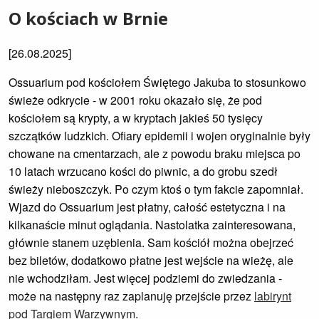
O kościach w Brnie
[26.08.2025]
Ossuarium pod kościołem Świętego Jakuba to stosunkowo
świeże odkrycie - w 2001 roku okazało się, że pod
kościołem są krypty, a w kryptach jakieś 50 tysięcy
szczątków ludzkich. Ofiary epidemii i wojen oryginalnie były
chowane na cmentarzach, ale z powodu braku miejsca po
10 latach wrzucano kości do piwnic, a do grobu szedł
świeży nieboszczyk. Po czym ktoś o tym fakcie zapomniał.
Wjazd do Ossuarium jest płatny, całość estetyczna i na
kilkanaście minut oglądania. Nastolatka zainteresowana,
głównie stanem uzębienia. Sam kościół można obejrzeć
bez biletów, dodatkowo płatne jest wejście na wieżę, ale
nie wchodziłam. Jest więcej podziemi do zwiedzania -
może na następny raz zaplanuję przejście przez
labirynt
pod Targiem Warzywnym
.