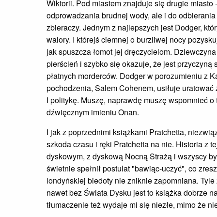
Wiktorii. Pod miastem znajduje się drugie miasto 
odprowadzania brudnej wody, ale i do odbierania
zbieraczy. Jednym z najlepszych jest Dodger, któr
walory. I którejś ciemnej o burzliwej nocy pozys
jak spuszcza łomot jej dręczycielom. Dziewczyn
pierścień i szybko się okazuje, że jest przyczyną
płatnych morderców. Dodger w porozumieniu z 
pochodzenia, Salem Cohenem, usiłuje uratować 
I politykę. Muszę, naprawdę muszę wspomnieć o 
dźwięcznym imieniu Onan.
I jak z poprzednimi książkami Pratchetta, niezw
szkoda czasu i ręki Pratchetta na nie. Historia z 
dyskowym, z dyskową Nocną Strażą i wszyscy by
świetnie spełnił postulat "bawiąc-uczyć", co zresz
londyńskiej biedoty nie zniknie zapomniana. Tyle 
nawet bez Świata Dysku jest to książka dobrze na
tłumaczenie też wydaje mi się niezłe, mimo że n