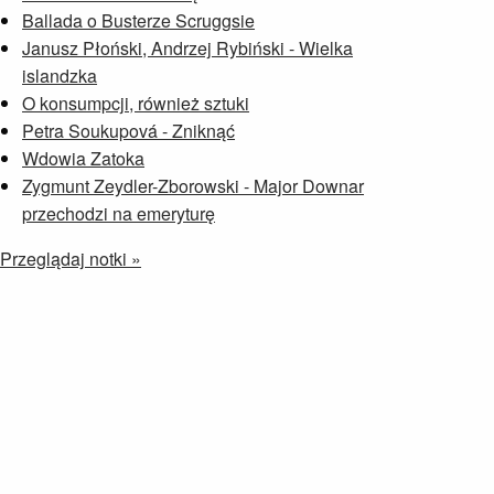
Ballada o Busterze Scruggsie
Janusz Płoński, Andrzej Rybiński - Wielka
islandzka
O konsumpcji, również sztuki
Petra Soukupová - Zniknąć
Wdowia Zatoka
Zygmunt Zeydler-Zborowski - Major Downar
przechodzi na emeryturę
Przeglądaj notki »