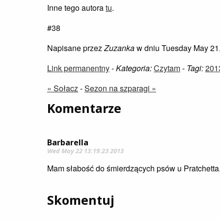
Inne tego autora
tu
.
#38
Napisane przez
Zuzanka
w dniu Tuesday May 21
Link permanentny
-
Kategoria:
Czytam
-
Tagi:
201
« Sołacz
-
Sezon na szparagi »
Komentarze
Barbarella
Wed May 22 13:19:23 2013
Mam słabość do śmierdzących psów u Pratchetta
Skomentuj