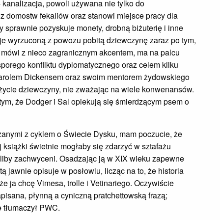
- kanalizacja, powoli używana nie tylko do
 z domostw fekaliów oraz stanowi miejsce pracy dla
y sprawnie pozyskuje monety, drobną biżuterię i inne
kuje wyrzuconą z powozu pobitą dziewczynę zaraz po tym,
a mówi z nieco zagranicznym akcentem, ma na palcu
 sporego konfliktu dyplomatycznego oraz celem kilku
Karolem Dickensem oraz swoim mentorem żydowskiego
życie dziewczyny, nie zważając na wiele konwenansów.
tym, że Dodger i Sal opiekują się śmierdzącym psem o
iązanymi z cyklem o Świecie Dysku, mam poczucie, że
tej książki świetnie mogłaby się zdarzyć w sztafażu
liby zachwyceni. Osadzając ją w XIX wieku zapewne
tą jawnie opisuje w posłowiu, licząc na to, że historia
że ja chcę Vimesa, trolle i Vetinariego. Oczywiście
pisana, płynną a cyniczną pratchettowską frazą;
ie tłumaczył PWC.