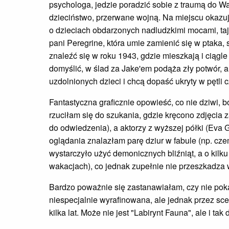
psychologa, jedzie poradzić sobie z traumą do Wal
dzieciństwo, przerwane wojną. Na miejscu okazuje
o dzieciach obdarzonych nadludzkimi mocami, taj
pani Peregrine, która umie zamienić się w ptaka, 
znaleźć się w roku 1943, gdzie mieszkają i ciągl
domyślić, w ślad za Jake'em podąża zły potwór, a
uzdolnionych dzieci i chcą dopaść ukryty w pętli 
Fantastyczna graficznie opowieść, co nie dziwi, b
rzuciłam się do szukania, gdzie kręcono zdjęcia 
do odwiedzenia), a aktorzy z wyższej półki (Eva
oglądania znalazłam parę dziur w fabule (np. czem
wystarczyło użyć demonicznych bliźniąt, a o kil
wakacjach), co jednak zupełnie nie przeszkadza 
Bardzo poważnie się zastanawiałam, czy nie pokaza
niespecjalnie wyrafinowana, ale jednak przez 
kilka lat. Może nie jest "Labirynt Fauna", ale i ta