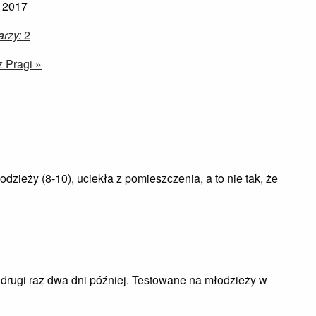
 2017
rzy:
2
z Pragi »
zieży (8-10), uciekła z pomieszczenia, a to nie tak, że
 drugi raz dwa dni później. Testowane na młodzieży w