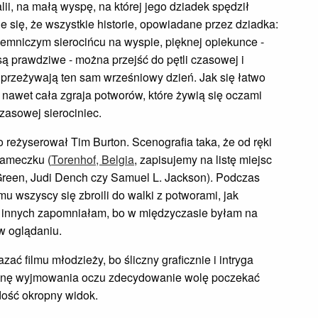
ii, na małą wyspę, na której jego dziadek spędził
 się, że wszystkie historie, opowiadane przez dziadka:
emniczym sierocińcu na wyspie, pięknej opiekunce -
są prawdziwe - można przejść do pętli czasowej i
e przeżywają ten sam wrześniowy dzień. Jak się łatwo
 nawet cała zgraja potworów, które żywią się oczami
czasowej sierociniec.
o reżyserował Tim Burton. Scenografia taka, że od ręki
zameczku (
Torenhof, Belgia
, zapisujemy na listę miejsc
 Green, Judi Dench czy Samuel L. Jackson). Podczas
u wszyscy się zbroili do walki z potworami, jak
ku innych zapomniałam, bo w międzyczasie byłam na
w oglądaniu.
ć filmu młodzieży, bo śliczny graficznie i intryga
scenę wyjmowania oczu zdecydowanie wolę poczekać
k dość okropny widok.