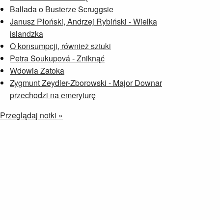
Ballada o Busterze Scruggsie
Janusz Płoński, Andrzej Rybiński - Wielka
islandzka
O konsumpcji, również sztuki
Petra Soukupová - Zniknąć
Wdowia Zatoka
Zygmunt Zeydler-Zborowski - Major Downar
przechodzi na emeryturę
Przeglądaj notki »