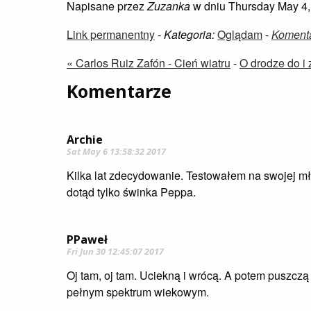
Napisane przez
Zuzanka
w dniu Thursday May 4,
Link permanentny
-
Kategoria:
Oglądam
-
Komenta
« Carlos Ruiz Zafón - Cień wiatru
-
O drodze do i 
Komentarze
Archie
Sat May 6 13:58:32 2017
Kilka lat zdecydowanie. Testowałem na swojej młod
dotąd tylko świnka Peppa.
PPaweł
Fri Jun 30 12:45:07 2017
Oj tam, oj tam. Uciekną i wrócą. A potem puszczą
pełnym spektrum wiekowym.