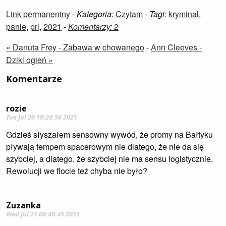
Link permanentny
-
Kategoria:
Czytam
-
Tagi:
kryminal
,
panie
,
prl
,
2021
-
Komentarzy:
2
« Danuta Frey - Zabawa w chowanego
-
Ann Cleeves -
Dziki ogień »
Komentarze
rozie
Tue Jul 20 19:28:56 2021
Gdzieś słyszałem sensowny wywód, że promy na Bałtyku
pływają tempem spacerowym nie dlatego, że nie da się
szybciej, a dlatego, że szybciej nie ma sensu logistycznie.
Rewolucji we flocie też chyba nie było?
Zuzanka
Wed Jul 21 06:40:45 2021