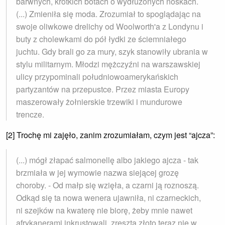
barwnych, krótkich botach o wydłużonych noskach.
(...) Zmieniła się moda. Zrozumiał to spoglądając na
swoje oliwkowe drelichy od Woolworth'a z Londynu i
buty z cholewkami do pół łydki ze ściemniałego
juchtu. Gdy brali go za mury, szyk stanowiły ubrania w
stylu militarnym. Młodzi mężczyźni na warszawskiej
ulicy przypominali południowoamerykańskich
partyzantów na prze­pustce. Przez miasta Europy
maszerowały żołnier­skie trzewiki i mundurowe
trencze.
[2] Trochę mi zajęło, zanim zrozumiałam, czym jest “ajcza”:
(...) mógł złapać salmonellę albo jakiego ajcza - tak
brzmiała w jej wymowie nazwa siejącej grozę
choroby. - Od małp się wzięła, a czarni ją roznoszą.
Odkąd się ta nowa wenera ujawniła, ni czarneckich,
ni szejków na kwaterę nie biorę, żeby mnie nawet
afrykanerami inkrustowali, zresztą złoto teraz nie w