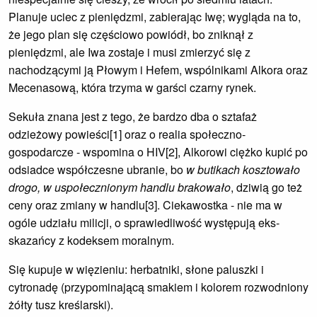
Planuje uciec z pieniędzmi, zabierając Iwę; wygląda na to,
że jego plan się częściowo powiódł, bo zniknął z
pieniędzmi, ale Iwa zostaje i musi zmierzyć się z
nachodzącymi ją Płowym i Hefem, wspólnikami Alkora oraz
Mecenasową, która trzyma w garści czarny rynek.
Sekuła znana jest z tego, że bardzo dba o sztafaż
odzieżowy powieści[1] oraz o realia społeczno-
gospodarcze - wspomina o HIV[2], Alkorowi ciężko kupić po
odsiadce współczesne ubranie, bo
w butikach kosztowało
drogo, w uspołecznionym handlu brakowało
, dziwią go też
ceny oraz zmiany w handlu[3]. Ciekawostka - nie ma w
ogóle udziału milicji, o sprawiedliwość występują eks-
skazańcy z kodeksem moralnym.
Się kupuje w więzieniu: herbatniki, słone paluszki i
cytronadę (przypominającą smakiem i kolorem rozwodniony
żółty tusz kreślarski).