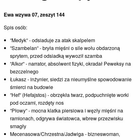
Ewa wzywa 07, zeszyt 144
Spis osób:
”Medyk” - odsiaduje za atak skalpelem
”Szambelan” - bryła mięśni o sile wołu obdarzoną
sprytem, przed odsiadką wywoził szamba
”Alkor” - narrator, absolwent fizyki, okradał Peweksy na
bezczelnego
Łukasz - inżynier, siedzi za nieumyślne spowodowanie
śmierci na budowie
”Hef” (Hefajstos) - obrzękła twarz, podpuchnięte worki
pod oczami, rozdęty nos
”Płowy” - mocna klatka piersiowa i węzły mięśni na
ramionach, odgrywa światowca, wbrew przezwisku
smagły
Mecenasowa/Chrzestna/Jadwiga - bizneswoman,