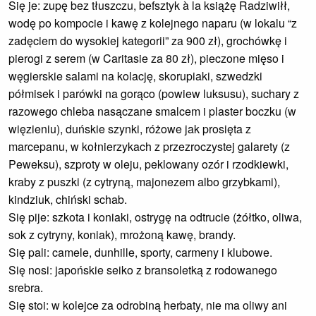
Się je: zupę bez tłuszczu, befsztyk à la książę Radziwiłł,
wodę po kompocie i kawę z kolejnego naparu (w lokalu “z
zadęciem do wysokiej kategorii” za 900 zł), grochówkę i
pierogi z serem (w Caritasie za 80 zł), pieczone mięso i
węgierskie salami na kolację, skorupiaki, szwedzki
półmisek i parówki na gorąco (powiew luksusu), suchary z
razowego chleba nasączane smalcem i plaster boczku (w
więzieniu), duńskie szynki, różowe jak prosięta z
marcepanu, w kołnierzykach z przezroczystej galarety (z
Peweksu), szproty w oleju, peklowany ozór i rzodkiewki,
kraby z puszki (z cytryną, majonezem albo grzybkami),
kindziuk, chiński schab.
Się pije: szkota i koniaki, ostrygę na odtrucie (żółtko, oliwa,
sok z cytryny, koniak), mrożoną kawę, brandy.
Się pali: camele, dunhille, sporty, carmeny i klubowe.
Się nosi: japońskie seiko z bransoletką z rodowanego
srebra.
Się stoi: w kolejce za odrobiną herbaty, nie ma oliwy ani