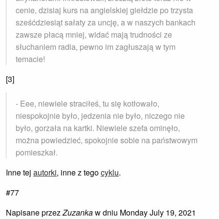
cenie, dzisiaj kurs na angielskiej giełdzie po trzysta
sześćdziesiąt sałaty za uncję, a w naszych bankach
zawsze płacą mniej, widać mają trudności ze
słuchaniem radia, pewno im zagłuszają w tym
temacie!
[3]
- Eee, niewiele straciłeś, tu się kotłowało,
niespokojnie było, jedzenia nie było, niczego nie
było, gorzała na kartki. Niewiele szefa ominęło,
można powiedzieć, spokojnie sobie na państwowym
pomieszkał.
Inne tej
autorki
, inne z tego
cyklu
.
#77
Napisane przez
Zuzanka
w dniu Monday July 19, 2021