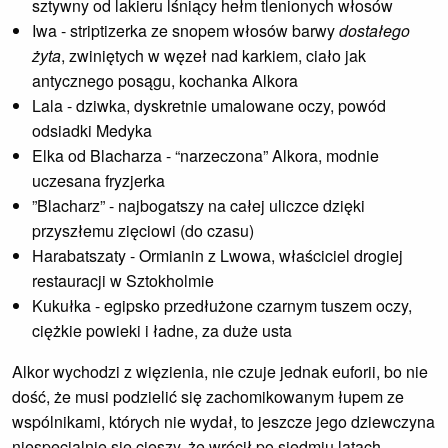
sztywny od lakieru lśniący hełm tlenionych włosów
Iwa - striptizerka ze snopem włosów barwy
dostałego
żyta
, zwiniętych w węzeł nad karkiem, ciało jak
antycznego posągu, kochanka Alkora
Lala - dziwka, dyskretnie umalowane oczy, powód
odsiadki Medyka
Elka od Blacharza - “narzeczona” Alkora, modnie
uczesana fryzjerka
”Blacharz” - najbogatszy na całej uliczce dzięki
przyszłemu zięciowi (do czasu)
Harabatszaty - Ormianin z Lwowa, właściciel drogiej
restauracji w Sztokholmie
Kukułka - egipsko przedłużone czarnym tuszem oczy,
ciężkie powieki i ładne, za duże usta
Alkor wychodzi z więzienia, nie czuje jednak euforii, bo nie
dość, że musi podzielić się zachomikowanym łupem ze
wspólnikami, których nie wydał, to jeszcze jego dziewczyna
niespecjalnie się cieszy, że wrócił po siedmiu latach.