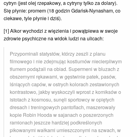
cytryn (jest olej rzepakowy, a cytryny tylko za dolary).
Się płynie: promem (18 godzin Gdańsk-Nynasham, co
ciekawe, tyle płynie i dziś).
[1] Alkor wychodzi z więzienia i powątpiewa w swoje
zdrowie psychiczne na widok ludzi na ulicach:
Przypominali statystów, którzy zeszli z planu
filmowego i nie zdejmując kostiumów niecierpliwym
tłumem podążali na obiad. Supermeni w bluzach z
obszernymi rękawami, w gęstwinie patek, pasów,
lśniących capów, w ostrych kolorach zestawionych
kontrastowo, jakby wyskoczyli wprost z komiksów o
istotach z kosmosu, sunęli sportowcy w opiętych
dresach i treningowych pantoflach, maszerowały
kopie Robin Hooda w sajanach o poszerzonych
ramionach jeszcze hardziej podkreślonych
pikowanymi wałkami umieszczonymi na szwach, w