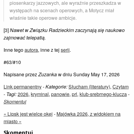
piosenkarzy jazzowych, ale wyraźnie przeszkadza w
występach na scenach operowych, a Motycz miał
właśnie takie operowe ambicje.
[3]
Nawet w Związku Radzieckim zaczynają się naukowo
zajmować telepatią.
Inne tego
autora
, inne z tej
serii
.
#63/#10
Napisane przez
Zuzanka
w dniu Sunday May 17, 2026
Link permanentny
-
Kategorie:
Słucham (literatury)
,
Czytam
-
Tagi:
2026
,
kryminal
,
panowie
,
prl
,
klub-srebrnego-klucza
-
Skomentuj
« Lipsk jest wielce okej
-
Majówka 2026, z widokiem na
miasto »
Skomentuj