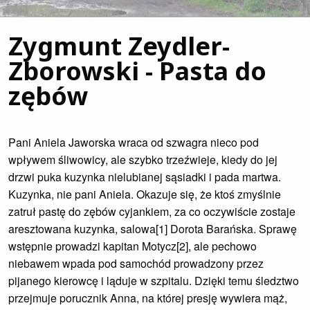
Zygmunt Zeydler-
Zborowski - Pasta do
zębów
Pani Aniela Jaworska wraca od szwagra nieco pod
wpływem śliwowicy, ale szybko trzeźwieje, kiedy do jej
drzwi puka kuzynka nielubianej sąsiadki i pada martwa.
Kuzynka, nie pani Aniela. Okazuje się, że ktoś zmyślnie
zatruł pastę do zębów cyjankiem, za co oczywiście zostaje
aresztowana kuzynka, salowa[1] Dorota Barańska. Sprawę
wstępnie prowadzi kapitan Motycz[2], ale pechowo
niebawem wpada pod samochód prowadzony przez
pijanego kierowcę i ląduje w szpitalu. Dzięki temu śledztwo
przejmuje porucznik Anna, na której presję wywiera mąż,