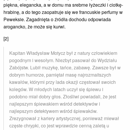
piękna, elegancka, a w domu ma srebrne łyżeczki i ciotkę-
hrabinę, a do tego zaopatruje się we francuskie perfumy w
Peweksie. Zagadnięta o źródła dochodu odpowiada
arogancko, że może się kurwi.
[2]
Kapitan Władysław Motycz był z natury człowiekiem
pogodnym i wesołym. Niezbyt pasował do Wydziału
Zabójstw. Lubił muzykę, tańce, zabawę. Zawsze był w
dobrym humorze, pamiętał masę najrozmaitszych
kawałów, którymi przy lada okazji częstował swoich
kolegów. W młodych latach uczył się śpiewu i
podobno miał dobry głos. Złośliwi powiadali, że jest
najlepszym śpiewakiem wśród detektywów i
najlepszym detektywem wśród śpiewaków.
Zrezygnował z kariery artystycznej, ponieważ miewał
częste chrypki, co jest wprawdzie cenną zaletą u