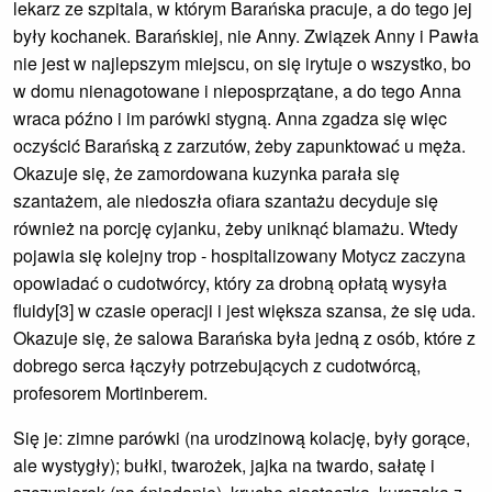
lekarz ze szpitala, w którym Barańska pracuje, a do tego jej
były kochanek. Barańskiej, nie Anny. Związek Anny i Pawła
nie jest w najlepszym miejscu, on się irytuje o wszystko, bo
w domu nienagotowane i nieposprzątane, a do tego Anna
wraca późno i im parówki stygną. Anna zgadza się więc
oczyścić Barańską z zarzutów, żeby zapunktować u męża.
Okazuje się, że zamordowana kuzynka parała się
szantażem, ale niedoszła ofiara szantażu decyduje się
również na porcję cyjanku, żeby uniknąć blamażu. Wtedy
pojawia się kolejny trop - hospitalizowany Motycz zaczyna
opowiadać o cudotwórcy, który za drobną opłatą wysyła
fluidy[3] w czasie operacji i jest większa szansa, że się uda.
Okazuje się, że salowa Barańska była jedną z osób, które z
dobrego serca łączyły potrzebujących z cudotwórcą,
profesorem Mortinberem.
Się je: zimne parówki (na urodzinową kolację, były gorące,
ale wystygły); bułki, twarożek, jajka na twardo, sałatę i