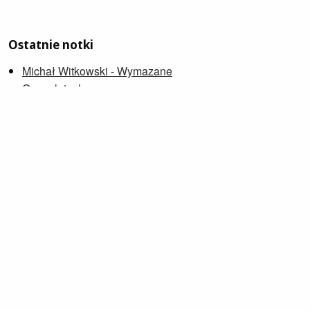
Ostatnie notki
Michał Witkowski - Wymazane
O przelotach
Pamiętniki Mordbota
Sébastien Japrisot - Pani w samochodzie w okularach i
ze strzelbą
Ballada o Busterze Scruggsie
Janusz Płoński, Andrzej Rybiński - Wielka islandzka
O konsumpcji, również sztuki
Petra Soukupová - Zniknąć
Wdowia Zatoka
Zygmunt Zeydler-Zborowski - Major Downar przechodzi
na emeryturę
Przeglądaj notki »