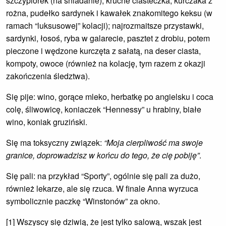
szczypiorek (na śniadanie), kruche ciasteczka, kurczaka z
rożna, pudełko sardynek i kawałek znakomitego keksu (w
ramach “luksusowej” kolacji); najrozmaitsze przystawki,
sardynki, łosoś, ryba w galarecie, pasztet z drobiu, potem
pieczone i wędzone kurczęta z sałatą, na deser ciasta,
kompoty, owoce (również na kolację, tym razem z okazji
zakończenia śledztwa).
Się pije: wino, gorące mleko, herbatkę po angielsku i coca
colę, śliwowicę, koniaczek “Hennessy” u hrabiny, białe
wino, koniak gruziński.
Się ma toksyczny związek:
“Moja cierpliwość ma swoje
granice, doprowadzisz w końcu do tego, że cię pobiję”
.
Się pali: na przykład “Sporty”, ogólnie się pali za dużo,
również lekarze, ale się rzuca. W finale Anna wyrzuca
symbolicznie paczkę “Winstonów” za okno.
[1] Wszyscy się dziwią, że jest tylko salową, wszak jest