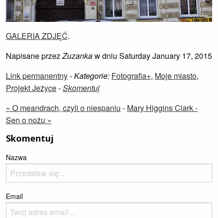
GALERIA ZDJĘĆ
.
Napisane przez
Zuzanka
w dniu Saturday January 17, 2015
Link permanentny
-
Kategorie:
Fotografia+
,
Moje miasto
,
Projekt Jeżyce
-
Skomentuj
« O meandrach, czyli o niespaniu
-
Mary Higgins Clark -
Sen o nożu »
Skomentuj
Nazwa
Email