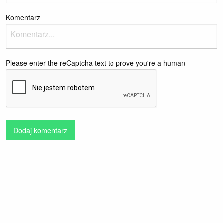
Komentarz
Please enter the reCaptcha text to prove you're a human
Dodaj komentarz
Ostatnie notki
O przelotach
Pamiętniki Mordbota
Sébastien Japrisot - Pani w samochodzie w okularach i