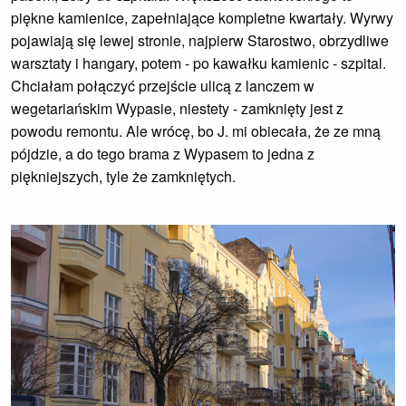
piękne kamienice, zapełniające kompletne kwartały. Wyrwy
pojawiają się lewej stronie, najpierw Starostwo, obrzydliwe
warsztaty i hangary, potem - po kawałku kamienic - szpital.
Chciałam połączyć przejście ulicą z lanczem w
wegetariańskim Wypasie, niestety - zamknięty jest z
powodu remontu. Ale wrócę, bo J. mi obiecała, że ze mną
pójdzie, a do tego brama z Wypasem to jedna z
piękniejszych, tyle że zamkniętych.