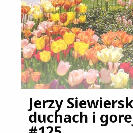
Jerzy Siewiersk
duchach i gor
#125