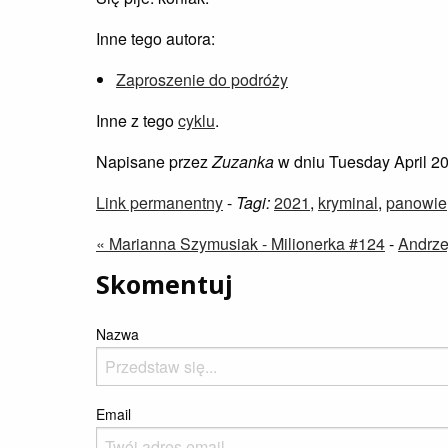
Inne tego autora:
Zaproszenie do podróży
Inne z tego
cyklu
.
Napisane przez
Zuzanka
w dniu Tuesday April 20
Link permanentny
-
Tagi:
2021
,
kryminal
,
panowie
« Marianna Szymusiak - Milionerka #124
-
Andrze
Skomentuj
Nazwa
Email