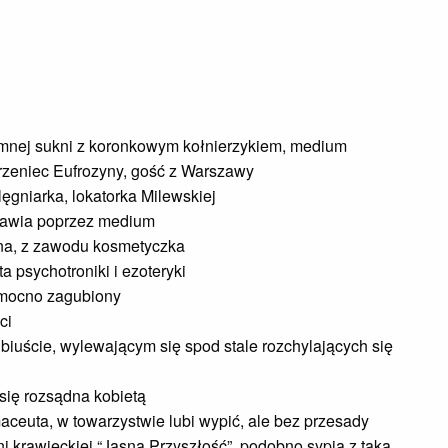
mnej sukni z koronkowym kołnierzykiem, medium
trzeniec Eufrozyny, gość z Warszawy
ęgniarka, lokatorka Milewskiej
zemawia poprzez medium
ana, z zawodu kosmetyczka
ta psychotroniki i ezoteryki
 mocno zagubiony
ci
 biuście, wylewającym się spod stale rozchylających się
się rozsądna kobietą
aceuta, w towarzystwie lubi wypić, ale bez przesady
ni krawieckiej “Jasna Przyszłość”, podobno sypia z taka