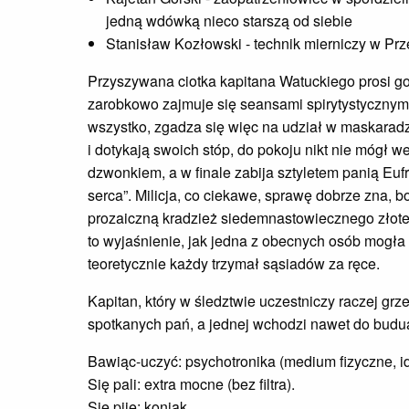
jedną wdówką nieco starszą od siebie
Stanisław Kozłowski - technik mierniczy w Pr
Przyszywana ciotka kapitana Watuckiego prosi go 
zarobkowo zajmuje się seansami spirytystycznymi,
wszystko, zgadza się więc na udział w maskaradzi
i dotykają swoich stóp, do pokoju nikt nie mógł we
dzwonkiem, a w finale zabija sztyletem panią Eu
serca”. Milicja, co ciekawe, sprawę dobrze zna, b
prozaiczną kradzież siedemnastowiecznego złoteg
to wyjaśnienie, jak jedna z obecnych osób mogła
teoretycznie każdy trzymał sąsiadów za ręce.
Kapitan, który w śledztwie uczestniczy raczej gr
spotkanych pań, a jednej wchodzi nawet do budu
Bawiąc-uczyć: psychotronika (medium fizyczne, i
Się pali: extra mocne (bez filtra).
Się pije: koniak.