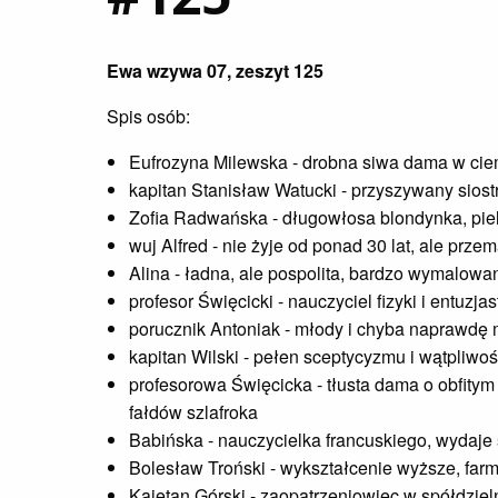
Ewa wzywa 07, zeszyt 125
Spis osób:
Eufrozyna Milewska - drobna siwa dama w cie
kapitan Stanisław Watucki - przyszywany sios
Zofia Radwańska - długowłosa blondynka, piel
wuj Alfred - nie żyje od ponad 30 lat, ale pr
Alina - ładna, ale pospolita, bardzo wymalow
profesor Święcicki - nauczyciel fizyki i entuzjas
porucznik Antoniak - młody i chyba naprawdę
kapitan Wilski - pełen sceptycyzmu i wątpliwoś
profesorowa Święcicka - tłusta dama o obfitym
fałdów szlafroka
Babińska - nauczycielka francuskiego, wydaje 
Bolesław Troński - wykształcenie wyższe, farm
Kajetan Górski - zaopatrzeniowiec w spółdziel