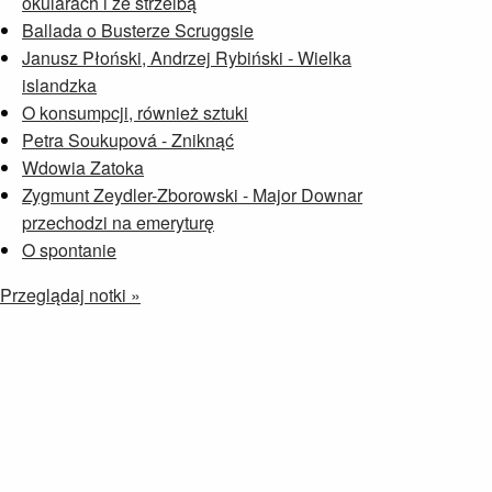
okularach i ze strzelbą
Ballada o Busterze Scruggsie
Janusz Płoński, Andrzej Rybiński - Wielka
islandzka
O konsumpcji, również sztuki
Petra Soukupová - Zniknąć
Wdowia Zatoka
Zygmunt Zeydler-Zborowski - Major Downar
przechodzi na emeryturę
O spontanie
Przeglądaj notki »