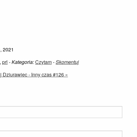
, 2021
,
prl
-
Kategoria:
Czytam
-
Skomentuj
j Dziurawiec - Inny czas #126 »