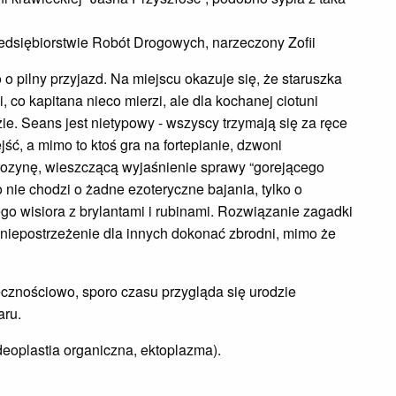
zedsiębiorstwie Robót Drogowych, narzeczony Zofii
o pilny przyjazd. Na miejscu okazuje się, że staruszka
 co kapitana nieco mierzi, ale dla kochanej ciotuni
e. Seans jest nietypowy - wszyscy trzymają się za ręce
jść, a mimo to ktoś gra na fortepianie, dzwoni
frozynę, wieszczącą wyjaśnienie sprawy “gorejącego
o nie chodzi o żadne ezoteryczne bajania, tylko o
o wisiora z brylantami i rubinami. Rozwiązanie zagadki
 niepostrzeżenie dla innych dokonać zbrodni, mimo że
zecznościowo, sporo czasu przygląda się urodzie
aru.
deoplastia organiczna, ektoplazma).