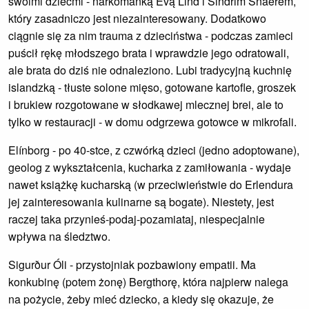
swoimi dziećmi - narkomanką Evą Lind i Sindrim Snaerem,
który zasadniczo jest niezainteresowany. Dodatkowo
ciągnie się za nim trauma z dzieciństwa - podczas zamieci
puścił rękę młodszego brata i wprawdzie jego odratowali,
ale brata do dziś nie odnaleziono. Lubi tradycyjną kuchnię
islandzką - tłuste solone mięso, gotowane kartofle, groszek
i brukiew rozgotowane w słodkawej mlecznej brei, ale to
tylko w restauracji - w domu odgrzewa gotowce w mikrofali.
Elínborg - po 40-stce, z czwórką dzieci (jedno adoptowane),
geolog z wykształcenia, kucharka z zamiłowania - wydaje
nawet książkę kucharską (w przeciwieństwie do Erlendura
jej zainteresowania kulinarne są bogate). Niestety, jest
raczej taka przynieś-podaj-pozamiataj, niespecjalnie
wpływa na śledztwo.
Sigurður Óli - przystojniak pozbawiony empatii. Ma
konkubinę (potem żonę) Bergthorę, która najpierw nalega
na pożycie, żeby mieć dziecko, a kiedy się okazuje, że