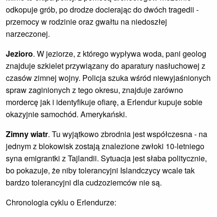
odkopuje grób, po drodze docierając do dwóch tragedii -
przemocy w rodzinie oraz gwałtu na niedoszłej
narzeczonej.
Jezioro
. W jeziorze, z którego wypływa woda, pani geolog
znajduje szkielet przywiązany do aparatury nasłuchowej z
czasów zimnej wojny. Policja szuka wśród niewyjaśnionych
spraw zaginionych z tego okresu, znajduje zarówno
mordercę jak i identyfikuje ofiarę, a Erlendur kupuje sobie
okazyjnie samochód. Amerykański.
Zimny wiatr
. Tu wyjątkowo zbrodnia jest współczesna - na
jednym z blokowisk zostają znalezione zwłoki 10-letniego
syna emigrantki z Tajlandii. Sytuacja jest słaba politycznie,
bo pokazuje, że niby tolerancyjni Islandczycy wcale tak
bardzo tolerancyjni dla cudzoziemców nie są.
Chronologia cyklu o Erlendurze: