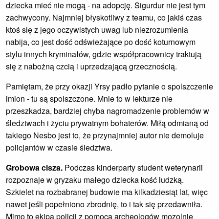
dziecka mieć nie mogą - na adopcję. Sigurdur nie jest tym
zachwycony. Najmniej błyskotliwy z teamu, co jakiś czas
ktoś się z jego oczywistych uwag lub niezrozumienia
nabija, co jest dość odświeżające po dość koturnowym
stylu innych kryminałów, gdzie współpracownicy traktują
się z nabożną czcią i uprzedzającą grzecznością.
Pamiętam, że przy okazji Yrsy padło pytanie o spolszczenie
imion - tu są spolszczone. Mnie to w lekturze nie
przeszkadza, bardziej chyba nagromadzenie problemów w
śledztwach i życiu prywatnym bohaterów. Miłą odmianą od
takiego Nesbo jest to, że przynajmniej autor nie demoluje
policjantów w czasie śledztwa.
Grobowa cisza.
Podczas kinderparty student weterynarii
rozpoznaje w gryzaku małego dziecka kość ludzką.
Szkielet na rozbabranej budowie ma kilkadziesiąt lat, więc
nawet jeśli popełniono zbrodnię, to i tak się przedawniła.
Mimo to ekipa policji z pomocą archeologów mozolnie