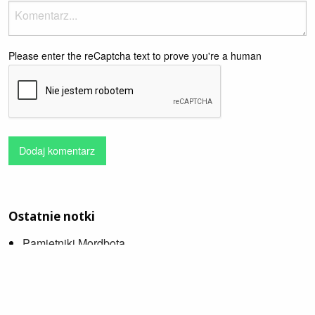
Please enter the reCaptcha text to prove you're a human
Dodaj komentarz
Ostatnie notki
Pamiętniki Mordbota
Sébastien Japrisot - Pani w samochodzie w okularach i
ze strzelbą
Ballada o Busterze Scruggsie
Janusz Płoński, Andrzej Rybiński - Wielka islandzka