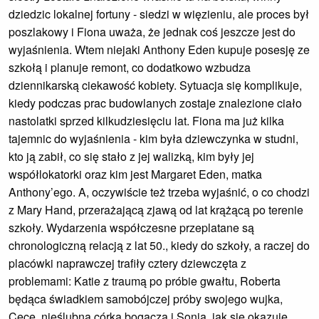
dziedzic lokalnej fortuny - siedzi w więzieniu, ale proces był
poszlakowy i Fiona uważa, że jednak coś jeszcze jest do
wyjaśnienia. Wtem niejaki Anthony Eden kupuje posesję ze
szkołą i planuje remont, co dodatkowo wzbudza
dziennikarską ciekawość kobiety. Sytuacja się komplikuje,
kiedy podczas prac budowlanych zostaje znalezione ciało
nastolatki sprzed kilkudziesięciu lat. Fiona ma już kilka
tajemnic do wyjaśnienia - kim była dziewczynka w studni,
kto ją zabił, co się stało z jej walizką, kim były jej
współlokatorki oraz kim jest Margaret Eden, matka
Anthony’ego. A, oczywiście też trzeba wyjaśnić, o co chodzi
z Mary Hand, przerażającą zjawą od lat krążącą po terenie
szkoły. Wydarzenia współczesne przeplatane są
chronologiczną relacją z lat 50., kiedy do szkoły, a raczej do
placówki naprawczej trafiły cztery dziewczęta z
problemami: Katie z traumą po próbie gwałtu, Roberta
będąca świadkiem samobójczej próby swojego wujka,
Cece, nieślubna córka bogacza i Sonia, jak się okazuje,