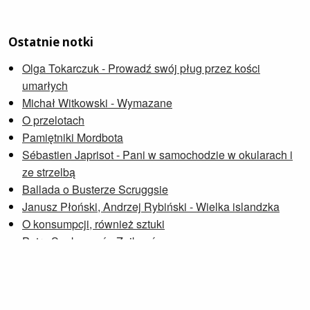
Ostatnie notki
Olga Tokarczuk - Prowadź swój pług przez kości
umarłych
Michał Witkowski - Wymazane
O przelotach
Pamiętniki Mordbota
Sébastien Japrisot - Pani w samochodzie w okularach i
ze strzelbą
Ballada o Busterze Scruggsie
Janusz Płoński, Andrzej Rybiński - Wielka islandzka
O konsumpcji, również sztuki
Petra Soukupová - Zniknąć
Wdowia Zatoka
Przeglądaj notki »