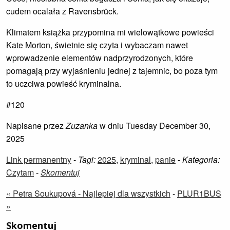
cudem ocalała z Ravensbrück.
Klimatem książka przypomina mi wielowątkowe powieści
Kate Morton, świetnie się czyta i wybaczam nawet
wprowadzenie elementów nadprzyrodzonych, które
pomagają przy wyjaśnieniu jednej z tajemnic, bo poza tym
to uczciwa powieść kryminalna.
#120
Napisane przez
Zuzanka
w dniu Tuesday December 30,
2025
Link permanentny
-
Tagi:
2025
,
kryminal
,
panie
-
Kategoria:
Czytam
-
Skomentuj
« Petra Soukupová - Najlepiej dla wszystkich
-
PLUR1BUS
»
Skomentuj