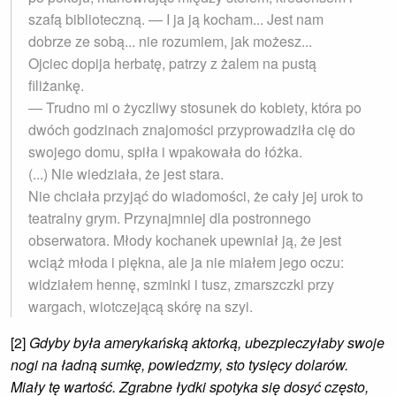
szafą biblioteczną. — I ja ją kocham... Jest nam
dobrze ze sobą... nie rozumiem, jak możesz...
Ojciec dopija herbatę, patrzy z żalem na pustą
filiżankę.
— Trudno mi o życzliwy stosunek do kobiety, która po
dwóch godzinach znajomości przyprowadziła cię do
swojego domu, spiła i wpakowała do łóżka.
(...) Nie wiedziała, że jest stara.
Nie chciała przyjąć do wiadomości, że cały jej urok to
teatralny grym. Przynajmniej dla postronnego
obserwatora. Młody kochanek upewniał ją, że jest
wciąż młoda i piękna, ale ja nie miałem jego oczu:
widziałem hennę, szminki i tusz, zmarszczki przy
wargach, wiotczejącą skórę na szyi.
[2]
Gdyby była amerykańską aktorką, ubezpieczyłaby swoje
nogi na ładną sumkę, powiedzmy, sto tysięcy dolarów.
Miały tę wartość. Zgrabne łydki spotyka się dosyć często,