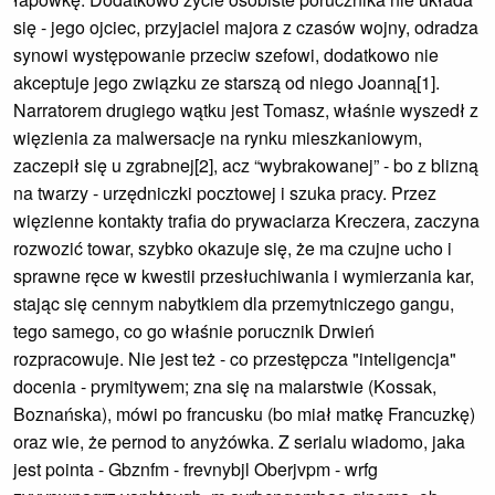
się - jego ojciec, przyjaciel majora z czasów wojny, odradza
synowi występowanie przeciw szefowi, dodatkowo nie
akceptuje jego związku ze starszą od niego Joanną[1].
Narratorem drugiego wątku jest Tomasz, właśnie wyszedł z
więzienia za malwersacje na rynku mieszkaniowym,
zaczepił się u zgrabnej[2], acz “wybrakowanej” - bo z blizną
na twarzy - urzędniczki pocztowej i szuka pracy. Przez
więzienne kontakty trafia do prywaciarza Kreczera, zaczyna
rozwozić towar, szybko okazuje się, że ma czujne ucho i
sprawne ręce w kwestii przesłuchiwania i wymierzania kar,
stając się cennym nabytkiem dla przemytniczego gangu,
tego samego, co go właśnie porucznik Drwień
rozpracowuje. Nie jest też - co przestępcza "inteligencja"
docenia - prymitywem; zna się na malarstwie (Kossak,
Boznańska), mówi po francusku (bo miał matkę Francuzkę)
oraz wie, że pernod to anyżówka. Z serialu wiadomo, jaka
jest pointa - Gbznfm - frevnybjl Oberjvpm - wrfg