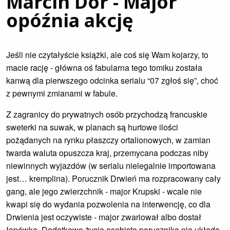
Marcin Dor - Major
opóźnia akcję
Jeśli nie czytałyście książki, ale coś się Wam kojarzy, to
macie rację - główna oś fabularna tego tomiku została
kanwą dla pierwszego odcinka serialu “07 zgłoś się”, choć
z pewnymi zmianami w fabule.
Z zagranicy do prywatnych osób przychodzą francuskie
sweterki na suwak, w planach są hurtowe ilości
pożądanych na rynku płaszczy ortalionowych, w zamian
twarda waluta opuszcza kraj, przemycana podczas niby
niewinnych wyjazdów (w serialu nielegalnie importowana
jest… kremplina). Porucznik Drwień ma rozpracowany cały
gang, ale jego zwierzchnik - major Krupski - wcale nie
kwapi się do wydania pozwolenia na interwencję, co dla
Drwienia jest oczywiste - major zwariował albo dostał
łapówkę. Dodatkowo życie osobiste porucznika nie układa