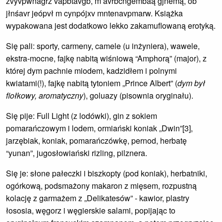
zvyvpwnagrz vapbtavgb, m avrbcngembaą gjnemą, ob
jłnśavr jeópvł m cynpójxv mntenavpmarw. Książka
wypakowana jest dodatkowo lekko zakamuflowaną erotyką.
Się pali: sporty, carmeny, camele (u inżyniera), wawele,
ekstra-mocne, fajkę nabitą wiśniową “Amphorą” (major), z
której dym pachnie miodem, kadzidłem i polnymi
kwiatami(!), fajkę nabitą tytoniem „Prince Albert” (
dym był
fiołkowy, aromatyczny
), goluazy (pisownia oryginału).
Się pije: Full Light (z lodówki), gin z sokiem
pomarańczowym i lodem, ormiański koniak „Dwin”[3],
jarzębiak, koniak, pomarańczówkę, pernod, herbatę
“yunan”, jugosłowiański rizling, pilznera.
Się je: słone pałeczki i biszkopty (pod koniak), herbatniki,
ogórkową, podsmażony makaron z mięsem, rozpustną
kolację z garmażem z „Delikatesów” - kawior, plastry
łososia, węgorz i węgierskie salami, popijając to