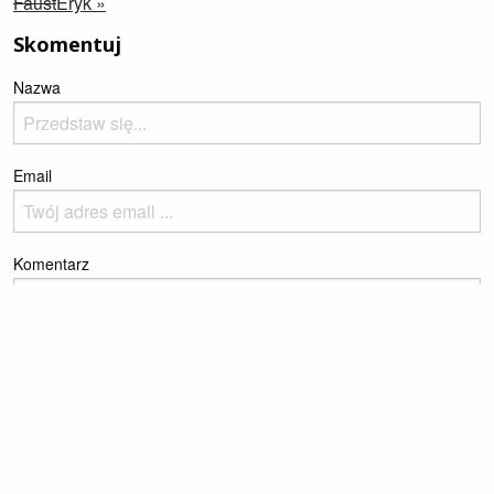
Faust
Eryk »
Skomentuj
Nazwa
Email
Komentarz
Please enter the reCaptcha text to prove you're a human