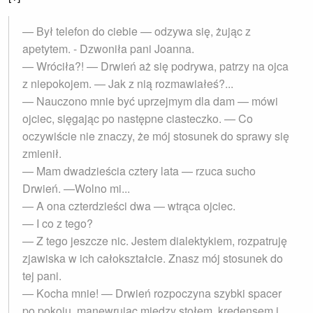
— Był telefon do ciebie — odzywa się, żując z
apetytem. - Dzwoniła pani Joanna.
— Wróciła?! — Drwień aż się podrywa, patrzy na ojca
z niepokojem. — Jak z nią rozmawiałeś?...
— Nauczono mnie być uprzejmym dla dam — mówi
ojciec, sięgając po następne ciasteczko. — Co
oczywiście nie znaczy, że mój stosunek do sprawy się
zmienił.
— Mam dwadzieścia cztery lata — rzuca sucho
Drwień. —Wolno mi...
— A ona czterdzieści dwa — wtrąca ojciec.
— I co z tego?
— Z tego jeszcze nic. Jestem dialektykiem, rozpatruję
zjawiska w ich całokształcie. Znasz mój stosunek do
tej pani.
— Kocha mnie! — Drwień rozpoczyna szybki spacer
po pokoju, manewrując między stołem, kredensem i