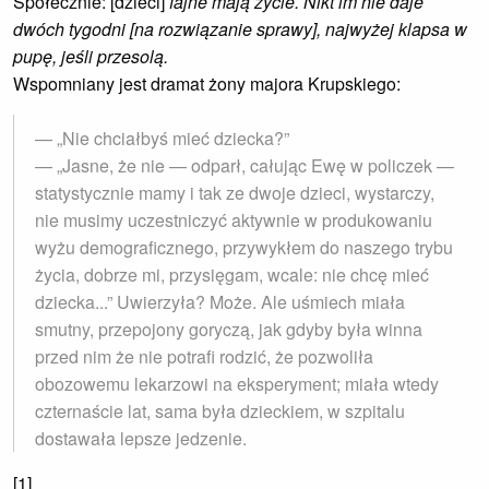
Społecznie: [dzieci]
fajne mają życie. Nikt im nie daje
dwóch tygodni [na rozwiązanie sprawy], najwyżej klapsa w
pupę, jeśli przesolą.
Wspomniany jest dramat żony majora Krupskiego:
— „Nie chciałbyś mieć dziecka?”
— „Jasne, że nie — odparł, całując Ewę w policzek —
statystycznie mamy i tak ze dwoje dzieci, wystarczy,
nie musimy uczestniczyć aktywnie w produkowaniu
wyżu demograficznego, przywykłem do naszego trybu
życia, dobrze mi, przysięgam, wcale: nie chcę mieć
dziecka...” Uwierzyła? Może. Ale uśmiech miała
smutny, przepojony goryczą, jak gdyby była winna
przed nim że nie potrafi rodzić, że pozwoliła
obozowemu lekarzowi na eksperyment; miała wtedy
czternaście lat, sama była dzieckiem, w szpitalu
dostawała lepsze jedzenie.
[1]