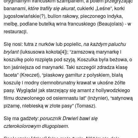
oryginalnym francuskim szampanem, a potem przegryzając
bananami,
które trafiły się akurat
, cukierki „Leśne”, korki
jugosłowiańskie(?), bulion rakowy, pieczonego indyka,
melbę, podlane butelką wina francuskiego (Beaujolais) - w
restauracji.
Się nosi: futra z nurków lub popielic,
na każdym paluchu
brylant
(luksusowa kokota[4]); “zamszową marynarkę i
koszulkę polo rozpięta pod szyją. Koszulka była beżowa, o
ton jaśniejsza od marynarki. Taki szczegół zdradza klasę
faceta” (Kreczet), “piaskowy garnitur z połyskiem, białą
koszulę i modny ciemnobrunatny krawat w ukośne żółte
pasy. Wyglądał jak starzejący się amant z hollywodzkiego
filmu dozwolonego od osiemnastu lat” (inżynier), “satynową
piżamę, niebieską w złote pasy” (Tomasz).
Się ma gadżety:
porucznik Drwień bawi się
czterokolorowym długopisem
.