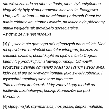
ale wówczas uda są albo za tłuste, albo zbyt umięśnione.
Nogi Marty były skomponowane klasycznie. Posągowo.
Uda, łydki, kolana — jak na reklamie pończoch Piersi też
miała reklamowe, strome i twarde, na takich byle płócienny
stanik wygląda jak arcydzieło gorseciarskie.
Aż dziw, że nie jest modelką.
[3]
(...) wcale nie gorszego od najlepszych francuskich. Ktoś
mi opowiadał: ormiański plantator winogron, jeszcze za
carskich czasów, chciał kupić od ojców miasta Cognac
tajemnicę produkcji ich sławnego napoju. Odmówili.
Wówczas cwaniak ormiański posłał do Francji swego syna,
który najął się do wytwórni koniaku jako zwykły robotnik. I
wywąchał najpilniej strzeżone tajemnice.
Tata machnął koniaczek, który zdobył kopę medali na
festiwalu alkoholowym, kosząc Francuzów jak pod
Borodino.
[4]
Gębę ma jak szympansica, nos płaski, ślepka malutkie,