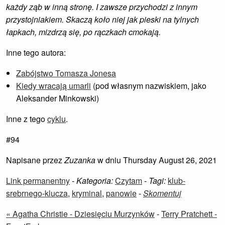
każdy ząb w inną stronę. I zawsze przychodzi z innym
przystojniakiem. Skaczą koło niej jak pieski na tylnych
łapkach, mizdrzą się, po rączkach cmokają.
Inne tego autora:
Zabójstwo Tomasza Jonesa
Kiedy wracają umarli
(pod własnym nazwiskiem, jako
Aleksander Minkowski)
Inne z tego
cyklu
.
#94
Napisane przez
Zuzanka
w dniu Thursday August 26, 2021
Link permanentny
-
Kategoria:
Czytam
-
Tagi:
klub-
srebrnego-klucza
,
kryminal
,
panowie
-
Skomentuj
« Agatha Christie - Dziesięciu Murzynków
-
Terry Pratchett -