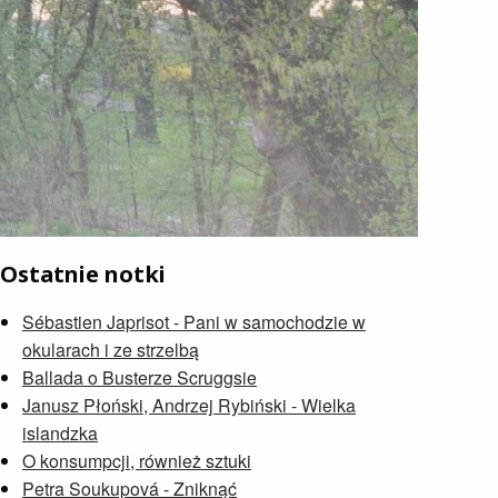
Ostatnie notki
Sébastien Japrisot - Pani w samochodzie w
okularach i ze strzelbą
Ballada o Busterze Scruggsie
Janusz Płoński, Andrzej Rybiński - Wielka
islandzka
O konsumpcji, również sztuki
Petra Soukupová - Zniknąć