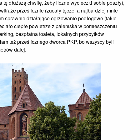
tę dłuższą chwilę, żeby liczne wycieczki sobie poszły),
witraże prześlicznie rzucały tęcze, a najbardziej mnie
iem sprawnie działające ogrzewanie podłogowe (takie
eciało ciepłe powietrze z paleniska w pomieszczeniu
parking, bezpłatna toaleta, lokalnych przybytków
iłam też prześlicznego dworca PKP, bo wszyscy byli
etrów dalej.