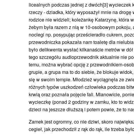
licealnych podczas jednej z dwóch[3] wycieczek k
rzeczy - dziadka, który wyposażył mnie na drogę 
rodzice nie widzieli; koleżankę Katarzynę, która
żebym była razem z nią w 10-osobowym pokoju, a k
noclegi np. posypując prześcieradło cukrem, pozd
przewodniczka pokazała nam toaletę dla nielubia
było delikwenta wysłać kilkanaście metrów w dół
tego szczegółu audioprzewodnik aktualnie nie po
temu, można wybrać opcję z przewodnikiem-osobą,
grupie, a grupa ma to do siebie, że blokuje widok,
się w swoim tempie. Młodzież wyciągnęła ze zwi
różnych typów uszkodzeń człowieka podczas bit
krwią oraz poznała pojęcie fali. Mianowicie, pon
wycieczkę (ponad 2 godziny w zamku, kto to widz
dzieci na jeszcze dłuższą i potem powie, że to na
Zamek jest ogromny, co nie dziwi, skoro najwięks
cegieł, jak przechodził z rąk do rąk, ile trzeba b