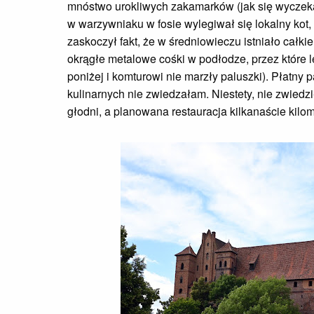
mnóstwo urokliwych zakamarków (jak się wyczeka 
w warzywniaku w fosie wylegiwał się lokalny kot, 
zaskoczył fakt, że w średniowieczu istniało całk
okrągłe metalowe cośki w podłodze, przez które l
poniżej i komturowi nie marzły paluszki). Płatny 
kulinarnych nie zwiedzałam. Niestety, nie zwiedz
głodni, a planowana restauracja kilkanaście kilom