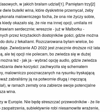
lasowych, w jakich brałam udział[1]. Pamiętam trzy[2]
w dwie butelki wina, które dyskretnie przemycał, żeby
 wykonała malowniczego focha, że ona nie życzy sobie,
iedy okazało się, że nie ma innej opcji, umilała mi
rawiam serdecznie; wreszcie - już w Malborku -
nych przez krzyżackich dostojników gości, gdzie można
 do dołu z fekaliami. Rozczarowana byłam wielce, bo
daje. Zwiedzanie AD 2022 jest znacznie droższe niż lata
 ale tej opcji nie polecam, bo zwiedza się w dużej
 można też - jak ja - wybrać opcję audio, gdzie zwiedza
edzania dwie korzyści: zachwyciła się schematem
wy, malowniczo pooznaczanych na rysunku tryskającą
ieważ zabraliśmy ją na potwornie długą i męczącą
iał), w ramach zemsty ona zabierze swoje potencjalne
sza wina.
zy w Europie. Nie będę streszczać przewodników - że ile
yło zaopatrzenia, subiektywnie robi niesamowite wrażenie,