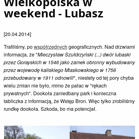
Wielkopolska w
weekend - Lubasz
[20.04.2014]
Trafiliśmy, po
współrzędnych
geograficznych. Nad drzwiami
informacja, że "
Mieczysław Szułdrzyński (...) dwór lubaski
przez Gorayskich w 1546 jako zamek obronny wybudowany
przez wojewodę kaliskiego Miaskowskiego w 1756
przebudowany w 1911 odnowili
", niestety od tej pory chyba
wielu zmian nie było, mimo że pałac w "rękach
prywatnych". Dookoła zaniedbany park i konieczna
tabliczka z informacją, że Wstęp Bron. Więc tylko zrobiliśmy
rundkę dookoła. Szkoda, bo ma potencjał.