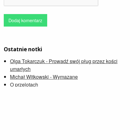
Dodaj komentarz
Ostatnie notki
Olga Tokarczuk - Prowadź swój pług przez kości
umarłych
Michał Witkowski - Wymazane
O przelotach
Pamiętniki Mordbota
Sébastien Japrisot - Pani w samochodzie w okularach i
ze strzelbą
Ballada o Busterze Scruggsie
Janusz Płoński, Andrzej Rybiński - Wielka islandzka
O konsumpcji, również sztuki
Petra Soukupová - Zniknąć