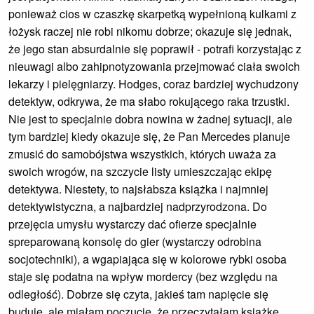
ponieważ cios w czaszkę skarpetką wypełnioną kulkami z
łożysk raczej nie robi nikomu dobrze; okazuje się jednak,
że jego stan absurdalnie się poprawił - potrafi korzystając z
nieuwagi albo zahipnotyzowania przejmować ciała swoich
lekarzy i pielęgniarzy. Hodges, coraz bardziej wychudzony
detektyw, odkrywa, że ma słabo rokującego raka trzustki.
Nie jest to specjalnie dobra nowina w żadnej sytuacji, ale
tym bardziej kiedy okazuje się, że Pan Mercedes planuje
zmusić do samobójstwa wszystkich, których uważa za
swoich wrogów, na szczycie listy umieszczając ekipę
detektywa. Niestety, to najsłabsza książka i najmniej
detektywistyczna, a najbardziej nadprzyrodzona. Do
przejęcia umysłu wystarczy dać ofierze specjalnie
spreparowaną konsolę do gier (wystarczy odrobina
socjotechniki), a wgapiająca się w kolorowe rybki osoba
staje się podatna na wpływ mordercy (bez względu na
odległość). Dobrze się czyta, jakieś tam napięcie się
buduje, ale miałam poczucie, że przeczytałam książkę