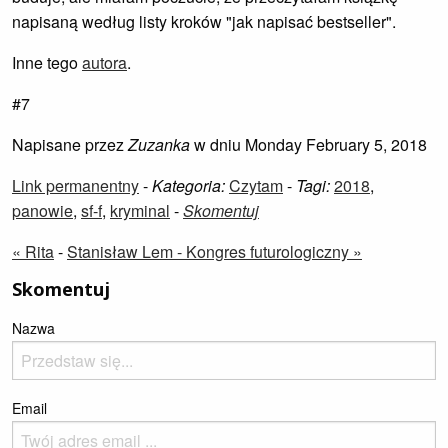
napisaną według listy kroków "jak napisać bestseller".
Inne tego
autora
.
#7
Napisane przez
Zuzanka
w dniu Monday February 5, 2018
Link permanentny
-
Kategoria:
Czytam
-
Tagi:
2018
,
panowie
,
sf-f
,
kryminal
-
Skomentuj
« Rita
-
Stanisław Lem - Kongres futurologiczny »
Skomentuj
Nazwa
Email