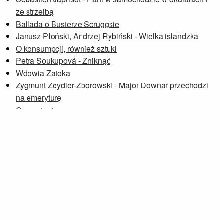
ze strzelbą
Ballada o Busterze Scruggsie
Janusz Płoński, Andrzej Rybiński - Wielka islandzka
O konsumpcji, również sztuki
Petra Soukupová - Zniknąć
Wdowia Zatoka
Zygmunt Zeydler-Zborowski - Major Downar przechodzi
na emeryturę
O spontanie
Przeglądaj notki »
Strona wyświetlana w oparciu o
Bolt
.