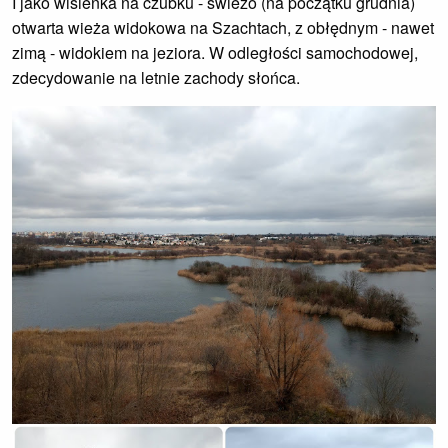
I jako wisienka na czubku - świeżo (na początku grudnia)
otwarta wieża widokowa na Szachtach, z obłędnym - nawet
zimą - widokiem na jeziora. W odległości samochodowej,
zdecydowanie na letnie zachody słońca.