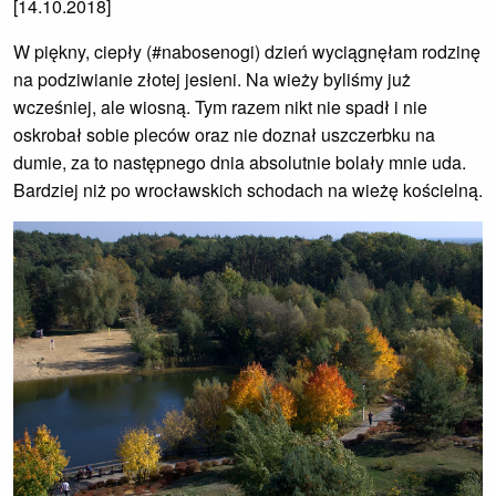
[14.10.2018]
W piękny, ciepły (#nabosenogi) dzień wyciągnęłam rodzinę
na podziwianie złotej jesieni. Na wieży byliśmy już
wcześniej, ale wiosną. Tym razem nikt nie spadł i nie
oskrobał sobie pleców oraz nie doznał uszczerbku na
dumie, za to następnego dnia absolutnie bolały mnie uda.
Bardziej niż po wrocławskich schodach na wieżę kościelną.