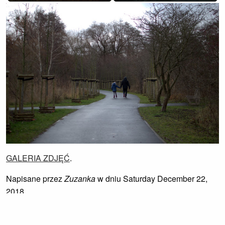
GALERIA ZDJĘĆ
.
Napisane przez
Zuzanka
w dniu Saturday December 22,
2018
Link permanentny
-
Kategorie:
Listy spod róży
,
Wielkopolska w weekend
,
Maja
,
Fotografia+
-
Tagi: