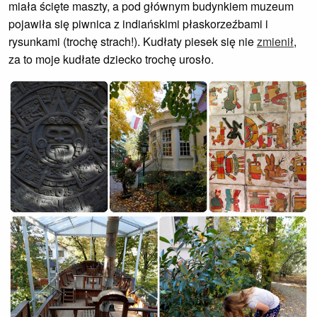
miała ścięte maszty, a pod głównym budynkiem muzeum
pojawiła się piwnica z indiańskimi płaskorzeźbami i
rysunkami (trochę strach!). Kudłaty piesek się nie
zmienił
,
za to moje kudłate dziecko trochę urosło.