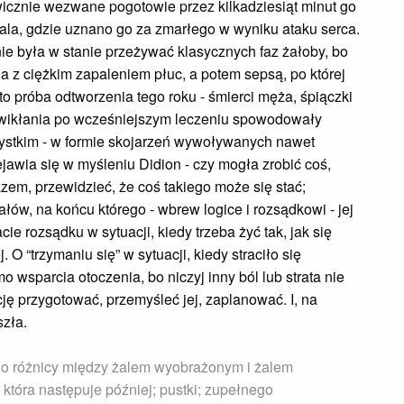
wicznie wezwane pogotowie przez kilkadziesiąt minut go
ala, gdzie uznano go za zmarłego w wyniku ataku serca.
 nie była w stanie przeżywać klasycznych faz żałoby, bo
ala z ciężkim zapaleniem płuc, a potem sepsą, po której
o próba odtworzenia tego roku - śmierci męża, śpiączki
(powikłania po wcześniejszym leczeniu spowodowały
zystkim - w formie skojarzeń wywoływanych nawet
jawia się w myśleniu Didion - czy mogła zrobić coś,
azem, przewidzieć, że coś takiego może się stać;
ałów, na końcu którego - wbrew logice i rozsądkowi - jej
ie rozsądku w sytuacji, kiedy trzeba żyć tak, jak się
j. O “trzymaniu się” w sytuacji, kiedy straciło się
o wsparcia otoczenia, bo niczyj inny ból lub strata nie
cję przygotować, przemyśleć jej, zaplanować. I, na
szła.
dno różnicy między żalem wyobrażonym i żalem
która następuje później; pustki; zupełnego