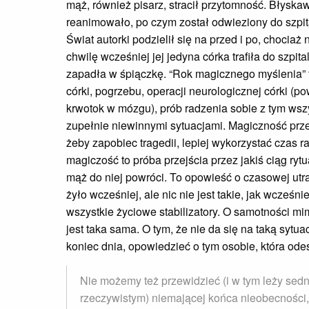
mąż, również pisarz, stracił przytomność. Błyska
reanimowało, po czym został odwieziony do szpit
Świat autorki podzielił się na przed i po, chociaż
chwilę wcześniej jej jedyna córka trafiła do szpit
zapadła w śpiączkę. “Rok magicznego myślenia” t
córki, pogrzebu, operacji neurologicznej córki 
krwotok w mózgu), prób radzenia sobie z tym ws
zupełnie niewinnymi sytuacjami. Magiczność prze
żeby zapobiec tragedii, lepiej wykorzystać czas r
magiczość to próba przejścia przez jakiś ciąg rytu
mąż do niej powróci. To opowieść o czasowej utrac
żyło wcześniej, ale nic nie jest takie, jak wcześnie
wszystkie życiowe stabilizatory. O samotności mim
jest taka sama. O tym, że nie da się na taką sytua
koniec dnia, opowiedzieć o tym osobie, która ode
Nie możemy też przewidzieć (i w tym leży se
rzeczywistym) niemającej końca nieobecności, 