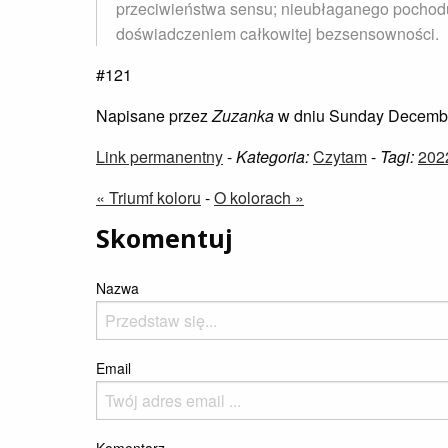
przeciwieństwa sensu; nieubłaganego pochodu
doświadczeniem całkowitej bezsensowności.
#121
Napisane przez
Zuzanka
w dniu Sunday Decembe
Link permanentny
-
Kategoria:
Czytam
-
Tagi:
202
« Triumf koloru
-
O kolorach »
Skomentuj
Nazwa
Email