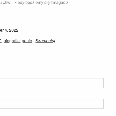
 chwil, kiedy będziemy się zmagać z
r 4, 2022
2
,
biografia
,
panie
-
Skomentuj