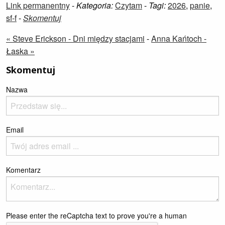
Link permanentny
-
Kategoria:
Czytam
-
Tagi:
2026
,
panie
,
sf-f
-
Skomentuj
« Steve Erickson - Dni między stacjami
-
Anna Kańtoch -
Łaska »
Skomentuj
Nazwa
Email
Komentarz
Please enter the reCaptcha text to prove you're a human