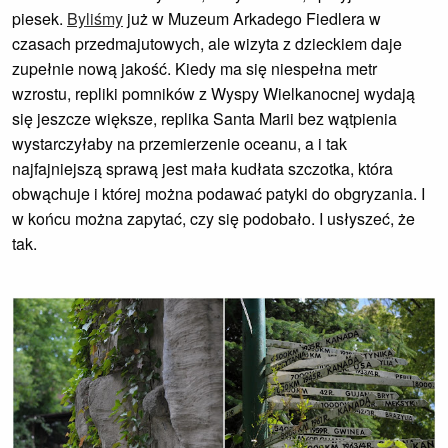
piesek.
Byliśmy
już w Muzeum Arkadego Fiedlera w
czasach przedmajutowych, ale wizyta z dzieckiem daje
zupełnie nową jakość. Kiedy ma się niespełna metr
wzrostu, repliki pomników z Wyspy Wielkanocnej wydają
się jeszcze większe, replika Santa Marii bez wątpienia
wystarczyłaby na przemierzenie oceanu, a i tak
najfajniejszą sprawą jest mała kudłata szczotka, która
obwąchuje i której można podawać patyki do obgryzania. I
w końcu można zapytać, czy się podobało. I usłyszeć, że
tak.