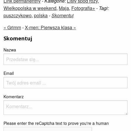
Link permanentny
-
Kategorie:
Listy spod róży
,
Wielkopolska w weekend
,
Maja
,
Fotografia+
-
Tagi:
puszczykowo
,
polska
-
Skomentuj
« Grimm
-
X-men: Pierwsza klasa »
Skomentuj
Nazwa
Email
Komentarz
Please enter the reCaptcha text to prove you're a human