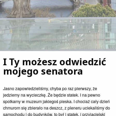
I Ty możesz odwiedzić
mojego senatora
Jasno zapowiedzieliśmy, chyba po raz pierwszy, że
jedziemy na wycieczkę. Że będzie statek. I na pewno
spotkamy w muzeum jakiegoś pieska. I chociaż cały dzień
chmurom się zbierało na deszcz, z pleneru uciekaliśmy do
samochodu i do budynków, to był i statek, i przyjacielski