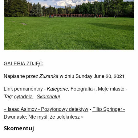
GALERIA ZDJĘĆ
.
Napisane przez
Zuzanka
w dniu Sunday June 20, 2021
Link permanentny
-
Kategorie:
Fotografia+
,
Moje miasto
-
Tag:
cytadela
-
Skomentuj
« Isaac Asimov - Pozytonowy detektyw
-
Filip Springer -
Dwunaste: Nie myśl, że uciekniesz »
Skomentuj