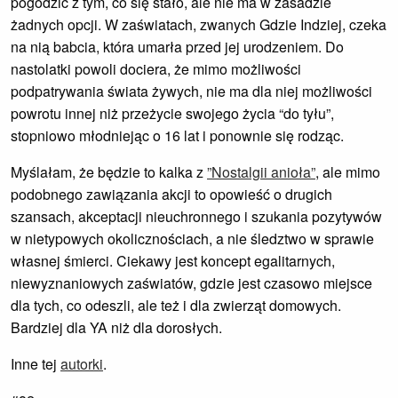
pogodzić z tym, co się stało, ale nie ma w zasadzie
żadnych opcji. W zaświatach, zwanych Gdzie Indziej, czeka
na nią babcia, która umarła przed jej urodzeniem. Do
nastolatki powoli dociera, że mimo możliwości
podpatrywania świata żywych, nie ma dla niej możliwości
powrotu innej niż przeżycie swojego życia “do tyłu”,
stopniowo młodniejąc o 16 lat i ponownie się rodząc.
Myślałam, że będzie to kalka z
”Nostalgii anioła”
, ale mimo
podobnego zawiązania akcji to opowieść o drugich
szansach, akceptacji nieuchronnego i szukania pozytywów
w nietypowych okolicznościach, a nie śledztwo w sprawie
własnej śmierci. Ciekawy jest koncept egalitarnych,
niewyznaniowych zaświatów, gdzie jest czasowo miejsce
dla tych, co odeszli, ale też i dla zwierząt domowych.
Bardziej dla YA niż dla dorosłych.
Inne tej
autorki
.