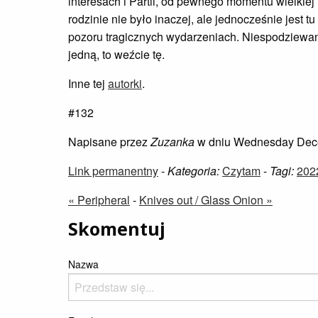
interesach i Partii, od pewnego momentu wielkie
rodzinie nie było inaczej, ale jednocześnie jest
pozoru tragicznych wydarzeniach. Niespodziewanie
jedną, to weźcie tę.
Inne tej
autorki
.
#132
Napisane przez
Zuzanka
w dniu Wednesday Dec
Link permanentny
-
Kategoria:
Czytam
-
Tagi:
202
« Peripheral
-
Knives out / Glass Onion »
Skomentuj
Nazwa