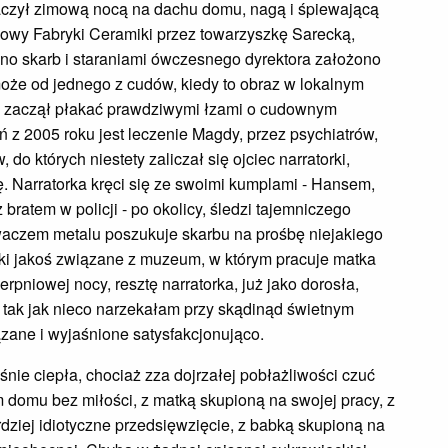
baczył zimową nocą na dachu domu, nagą i śpiewającą
owy Fabryki Ceramiki przez towarzyszkę Sarecką,
pano skarb i staraniami ówczesnego dyrektora założono
że od jednego z cudów, kiedy to obraz w lokalnym
- zaczął płakać prawdziwymi łzami o cudownym
 z 2005 roku jest leczenie Magdy, przez psychiatrów,
do których niestety zaliczał się ojciec narratorki,
ę. Narratorka kręci się ze swoimi kumplami - Hansem,
bratem w policji - po okolicy, śledzi tajemniczego
ywaczem metalu poszukuje skarbu na prośbę niejakiego
oki jakoś związane z muzeum, w którym pracuje matka
erpniowej nocy, resztę narratorka, już jako dorosła,
tak jak nieco narzekałam przy skądinąd świetnym
iązane i wyjaśnione satysfakcjonująco.
eśnie ciepła, chociaż zza dojrzałej pobłażliwości czuć
 domu bez miłości, z matką skupioną na swojej pracy, z
dziej idiotyczne przedsięwzięcie, z babką skupioną na