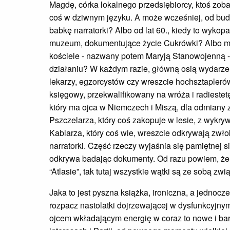
Magdę, córka lokalnego przedsiębiorcy, ktoś zo
coś w dziwnym języku. A może wcześniej, od bud
babkę narratorki? Albo od lat 60., kiedy to wyko
muzeum, dokumentujące życie Cukrówki? Albo mo
kościele - nazwany potem Maryją Stanowojenną 
działaniu? W każdym razie, główną osią wydarzeń
lekarzy, egzorcystów czy wreszcie hochsztaplerów, 
księgowy, przekwalifikowany na wróża i radiestet
który ma ojca w Niemczech i Miszą, dla odmiany z 
Pszczelarza, który coś zakopuje w lesie, z wykr
Kablarza, który coś wie, wreszcie odkrywają zwł
narratorki. Część rzeczy wyjaśnia się pamiętnej si
odkrywa badając dokumenty. Od razu powiem, że 
“Atlasie”, tak tutaj wszystkie wątki są ze sobą zw
Jaka to jest pyszna książka, ironiczna, a jednocz
rozpacz nastolatki dojrzewającej w dysfunkcyjnym
ojcem wkładającym energię w coraz to nowe i bar