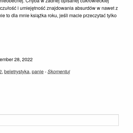
j nieobecnej. Chyba w żadnej opisanej cukrowieckiej
 tu czułość i umiejętność znajdowania absurdów w nawet z
 to dla mnie książka roku, jeśli macie przeczytać tylko
ember 28, 2022
2
,
beletrystyka
,
panie
-
Skomentuj