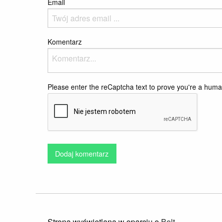
Email
Komentarz
Please enter the reCaptcha text to prove you're a hum
Dodaj komentarz
Strona wyświetlana w oparciu o
Bolt
.