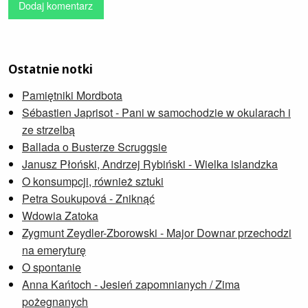
Dodaj komentarz
Ostatnie notki
Pamiętniki Mordbota
Sébastien Japrisot - Pani w samochodzie w okularach i
ze strzelbą
Ballada o Busterze Scruggsie
Janusz Płoński, Andrzej Rybiński - Wielka islandzka
O konsumpcji, również sztuki
Petra Soukupová - Zniknąć
Wdowia Zatoka
Zygmunt Zeydler-Zborowski - Major Downar przechodzi
na emeryturę
O spontanie
Anna Kańtoch - Jesień zapomnianych / Zima
pożegnanych