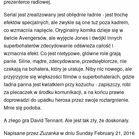
prezenterce radiowej.
Serial jest zrealizowany jest obłędnie ładnie - jest trochę
efektów specjalnych, ale zwykle są one tuż poza kadrem,
co wzmacnia napięcie. Oryginalny komiks dzieje się w
świcie Avengersów, ale wyjęcie Jones i dwójki innych
superbohaterów zdecydowanie odświeża całość i
wzmacnia efekt. Co jest nietypowe, główne role grają
panie. Silne, mądre, zdecydowane, przedsiębiorcze, nie
czekają na bohatera, który je uratuje. Niby nic nowego, ale
przyjrzyjcie się większości filmów o superbohaterach, gdzie
ładna panna jest kwiatkiem przy kożuchu - zapiszczy, robi
za plecaczek w środku komunikacji, a na końcu prawie
doprowadzi do upadku herosa przez swoje roztargnienie.
Mnie się podoba.
A złego gra David Tennant. Ale jest tak zły, że doskonały.
Napisane przez
Zuzanka
w dniu Sunday February 21, 2016