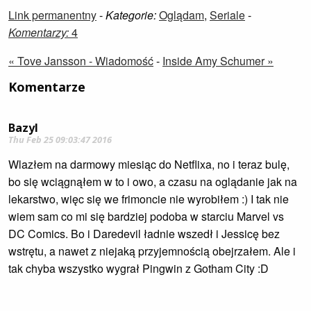
Link permanentny
-
Kategorie:
Oglądam
,
Seriale
-
Komentarzy:
4
« Tove Jansson - Wiadomość
-
Inside Amy Schumer »
Komentarze
Bazyl
Thu Feb 25 09:03:47 2016
Wlazłem na darmowy miesiąc do Netflixa, no i teraz bulę,
bo się wciągnąłem w to i owo, a czasu na oglądanie jak na
lekarstwo, więc się we frimoncie nie wyrobiłem :) I tak nie
wiem sam co mi się bardziej podoba w starciu Marvel vs
DC Comics. Bo i Daredevil ładnie wszedł i Jessicę bez
wstrętu, a nawet z niejaką przyjemnością obejrzałem. Ale i
tak chyba wszystko wygrał Pingwin z Gotham City :D