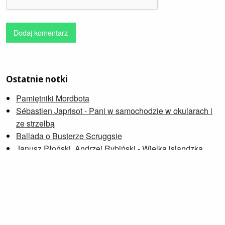
Dodaj komentarz
Ostatnie notki
Pamiętniki Mordbota
Sébastien Japrisot - Pani w samochodzie w okularach i
ze strzelbą
Ballada o Busterze Scruggsie
Janusz Płoński, Andrzej Rybiński - Wielka islandzka
O konsumpcji, również sztuki
Petra Soukupová - Zniknąć
Wdowia Zatoka
Zygmunt Zeydler-Zborowski - Major Downar przechodzi
na emeryturę
O spontanie