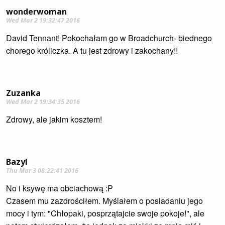
wonderwoman
Wed Mar 2 19:32:47 2016
David Tennant! Pokochałam go w Broadchurch- biednego
chorego króliczka. A tu jest zdrowy i zakochany!!
Zuzanka
Wed Mar 2 19:34:35 2016
Zdrowy, ale jakim kosztem!
Bazyl
Thu Mar 3 08:22:41 2016
No i ksywę ma obciachową :P
Czasem mu zazdrościłem. Myślałem o posiadaniu jego
mocy i tym: "Chłopaki, posprzątajcie swoje pokoje!", ale