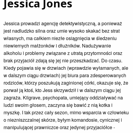
Jessica Jones
Jessica prowadzi agencję detektywistyczną, a ponieważ
jest nadludzko silna oraz umie wysoko skakać bez strat
własnych, ma całkiem niezłe osiągnięcia w śledzeniu
niewiernych małżonków i dłużników. Nadużywanie
alkoholu i problemy związane z utratą przytomności oraz
brak przyjaciół zdają się jej nie przeszkadzać. Do czasu.
Kiedy pojawia się w drzwiach (wprawdzie wyłamanych, ale
w dalszym ciągu drzwiach) jej biura para zdesperowanych
rodziców, którzy poszukują zaginionej córki, okazuje się, że
porwał ją ktoś, kto Jess skrzywdził i w dalszym ciągu jej
zagraża. Kilgrave, psychopata, umiejący oddziaływać na
ludzi swoim głosem, zaczyna się bawić z nią kotka i
myszkę. I tak przez cały sezon, mimo wsparcia w człowieku
o niezniszczalnej skórze, byłym komandosie, cynicznej i
manipulującej prawniczce oraz jedynej przyjaciółce -