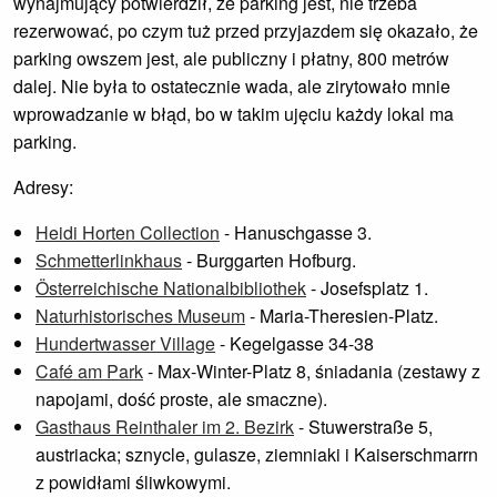
wynajmujący potwierdził, że parking jest, nie trzeba
rezerwować, po czym tuż przed przyjazdem się okazało, że
parking owszem jest, ale publiczny i płatny, 800 metrów
dalej. Nie była to ostatecznie wada, ale zirytowało mnie
wprowadzanie w błąd, bo w takim ujęciu każdy lokal ma
parking.
Adresy:
Heidi Horten Collection
- Hanuschgasse 3.
Schmetterlinkhaus
- Burggarten Hofburg.
Österreichische Nationalbibliothek
- Josefsplatz 1.
Naturhistorisches Museum
- Maria-Theresien-Platz.
Hundertwasser Village
- Kegelgasse 34-38
Café am Park
- Max-Winter-Platz 8, śniadania (zestawy z
napojami, dość proste, ale smaczne).
Gasthaus Reinthaler im 2. Bezirk
- Stuwerstraße 5,
austriacka; sznycle, gulasze, ziemniaki i Kaiserschmarrn
z powidłami śliwkowymi.