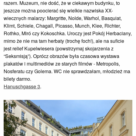
razem. Muzeum, nie dość, że w ciekawym budynku, to
jeszcze można poocierać się wielkie nazwiska XX-
wiecznych malarzy: Margritte, Nolde, Warhol, Basquiat,
Klimt, Schiele, Chagall, Picasso, Munch, Klee, Richter,
Rothko, Miró czy Kokoschka. Uroczy jest Pokój Herbaciany,
mimo że nie ma tam herbaty (trochę foch!), ale na suficie
jest relief Kupelwiesera (powstrzymaj skojarzenia z
“Seksmisją”). Oprócz obrazów była czasowa wystawa
plakatów i multimediów ze starych filmów - Metropolis,
Nosferatu czy Golema. WC nie sprawdzałam, młodzież ma
bilety darmo.
Hanuschgasse 3
.