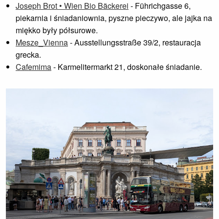
Joseph Brot • Wien Bio Bäckerei
- Führichgasse 6,
piekarnia i śniadaniownia, pyszne pieczywo, ale jajka na
miękko były półsurowe.
Mesze_Vienna
- Ausstellungsstraße 39/2, restauracja
grecka.
Cafemima
- Karmelitermarkt 21, doskonałe śniadanie.