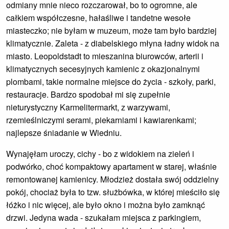
odmiany mnie nieco rozczarował, bo to ogromne, ale
całkiem współczesne, hałaśliwe i tandetne wesołe
miasteczko; nie byłam w muzeum, może tam było bardziej
klimatycznie. Zaleta - z diabelskiego młyna ładny widok na
miasto. Leopoldstadt to mieszanina biurowców, arterii i
klimatycznych secesyjnych kamienic z okazjonalnymi
plombami, takie normalne miejsce do życia - szkoły, parki,
restauracje. Bardzo spodobał mi się zupełnie
nieturystyczny Karmelitermarkt, z warzywami,
rzemieślniczymi serami, piekarniami i kawiarenkami;
najlepsze śniadanie w Wiedniu.
Wynajęłam uroczy, cichy - bo z widokiem na zieleń i
podwórko, choć kompaktowy apartament w starej, właśnie
remontowanej kamienicy. Młodzież dostała swój oddzielny
pokój, chociaż była to tzw. służbówka, w której mieściło się
łóżko i nic więcej, ale było okno i można było zamknąć
drzwi. Jedyna wada - szukałam miejsca z parkingiem,