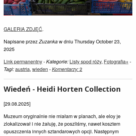
GALERIA ZDJĘĆ
.
Napisane przez
Zuzanka
w dniu Thursday October 23,
2025
Link permanentny
-
Kategorie:
Listy spod róży
,
Fotografia+
-
Tagi:
austria
,
wieden
-
Komentarzy:
2
Wiedeń - Heidi Horten Collection
[29.08.2025]
Muzeum oryginalnie nie miałam w planach, ale eloy je
zlokalizował i nie żałuję, że poszliśmy, nawet kosztem
opuszczenia innych sztandarowych opcji. Następnym