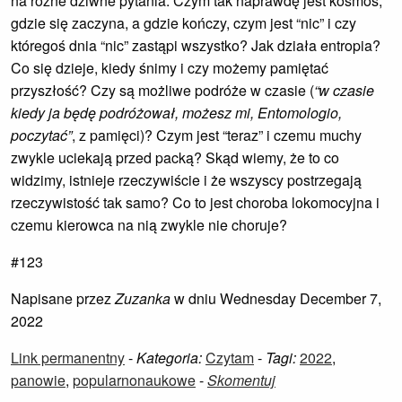
na różne dziwne pytania. Czym tak naprawdę jest kosmos,
gdzie się zaczyna, a gdzie kończy, czym jest “nic” i czy
któregoś dnia “nic” zastąpi wszystko? Jak działa entropia?
Co się dzieje, kiedy śnimy i czy możemy pamiętać
przyszłość? Czy są możliwe podróże w czasie (
“w czasie
kiedy ja będę podróżował, możesz mi, Entomologio,
poczytać”
, z pamięci)? Czym jest “teraz” i czemu muchy
zwykle uciekają przed packą? Skąd wiemy, że to co
widzimy, istnieje rzeczywiście i że wszyscy postrzegają
rzeczywistość tak samo? Co to jest choroba lokomocyjna i
czemu kierowca na nią zwykle nie choruje?
#123
Napisane przez
Zuzanka
w dniu Wednesday December 7,
2022
Link permanentny
-
Kategoria:
Czytam
-
Tagi:
2022
,
panowie
,
popularnonaukowe
-
Skomentuj