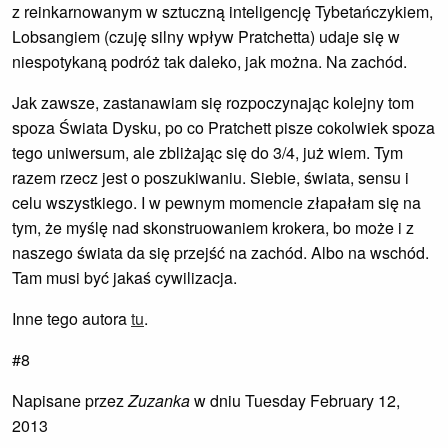
z reinkarnowanym w sztuczną inteligencję Tybetańczykiem,
Lobsangiem (czuję silny wpływ Pratchetta) udaje się w
niespotykaną podróż tak daleko, jak można. Na zachód.
Jak zawsze, zastanawiam się rozpoczynając kolejny tom
spoza Świata Dysku, po co Pratchett pisze cokolwiek spoza
tego uniwersum, ale zbliżając się do 3/4, już wiem. Tym
razem rzecz jest o poszukiwaniu. Siebie, świata, sensu i
celu wszystkiego. I w pewnym momencie złapałam się na
tym, że myślę nad skonstruowaniem krokera, bo może i z
naszego świata da się przejść na zachód. Albo na wschód.
Tam musi być jakaś cywilizacja.
Inne tego autora
tu
.
#8
Napisane przez
Zuzanka
w dniu Tuesday February 12,
2013