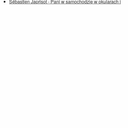
Sébastien Japrisot - Pani w samochodzie w okularach i
ze strzelbą
Ballada o Busterze Scruggsie
Janusz Płoński, Andrzej Rybiński - Wielka islandzka
O konsumpcji, również sztuki
Petra Soukupová - Zniknąć
Wdowia Zatoka
Przeglądaj notki »
Strona wyświetlana w oparciu o
Bolt
.
Kanał RSS
O mnie & kontakt
Strony
Blog