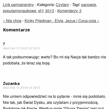
Link permanentny
-
Kategoria:
Czytam
-
Tagi:
panowie
,
popularnonaukowe
,
sf-f
,
2013
-
Komentarzy:
3
« Nie chcę
-
Kinky Friedman - Elvis, Jezus i Coca-cola »
Komentarze
?
Wed Feb 13 19:07:57 2013
A tak podsumowując: warto? Bo mi się Nacja tak bardzo nie
podobała, że teraz się boję.
Zuzanka
Wed Feb 13 20:04:35 2013
Nie umiem odpowiedzieć na to pytanie - mnie się podobało.
Nie tak, jak Świat Dysku, ale czytałam z przyjemnością.
Podobnie jak Nację. Według mnie "Długa Ziemia" jest ciut