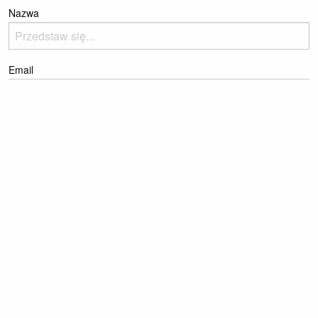
Nazwa
Email
Komentarz
Please enter the reCaptcha text to prove you're a human
Dodaj komentarz