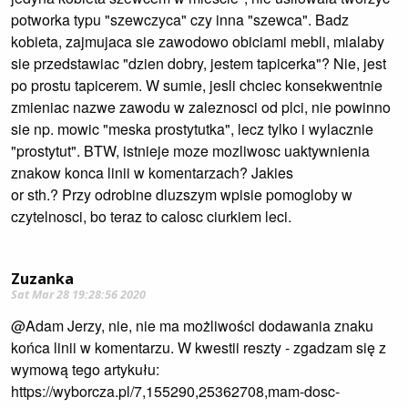
potworka typu "szewczyca" czy inna "szewca". Badz
kobieta, zajmujaca sie zawodowo obiciami mebli, mialaby
sie przedstawiac "dzien dobry, jestem tapicerka"? Nie, jest
po prostu tapicerem. W sumie, jesli chciec konsekwentnie
zmieniac nazwe zawodu w zaleznosci od plci, nie powinno
sie np. mowic "meska prostytutka", lecz tylko i wylacznie
"prostytut". BTW, istnieje moze mozliwosc uaktywnienia
znakow konca linii w komentarzach? Jakies
or sth.? Przy odrobine dluzszym wpisie pomogloby w
czytelnosci, bo teraz to calosc ciurkiem leci.
Zuzanka
Sat Mar 28 19:28:56 2020
@Adam Jerzy, nie, nie ma możliwości dodawania znaku
końca linii w komentarzu. W kwestii reszty - zgadzam się z
wymową tego artykułu:
https://wyborcza.pl/7,155290,25362708,mam-dosc-