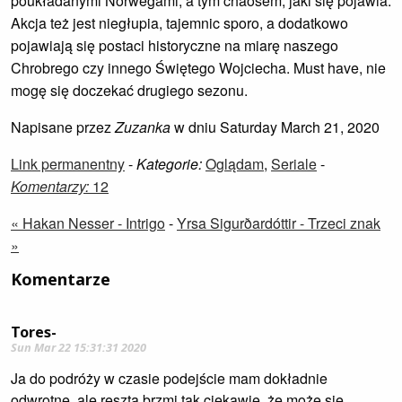
poukładanymi Norwegami, a tym chaosem, jaki się pojawia.
Akcja też jest niegłupia, tajemnic sporo, a dodatkowo
pojawiają się postaci historyczne na miarę naszego
Chrobrego czy innego Świętego Wojciecha. Must have, nie
mogę się doczekać drugiego sezonu.
Napisane przez
Zuzanka
w dniu Saturday March 21, 2020
Link permanentny
-
Kategorie:
Oglądam
,
Seriale
-
Komentarzy:
12
« Hakan Nesser - Intrigo
-
Yrsa Sigurðardóttir - Trzeci znak
»
Komentarze
Tores-
Sun Mar 22 15:31:31 2020
Ja do podróży w czasie podejście mam dokładnie
odwrotne, ale reszta brzmi tak ciekawie, że może się