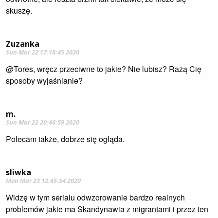
skuszę.
Zuzanka
Sun Mar 22 17:18:45 2020
@Tores, wręcz przeciwne to jakie? Nie lubisz? Rażą Cię
sposoby wyjaśnianie?
m.
Sun Mar 22 20:46:59 2020
Polecam także, dobrze się ogląda.
sliwka
Mon Mar 23 12:45:54 2020
Widzę w tym serialu odwzorowanie bardzo realnych
problemów jakie ma Skandynawia z migrantami i przez ten