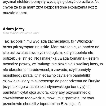
pryzmat niektóre pomysły wydają się dosyć obraźliwe. No
chyba że to ja mam zbyt bezpośrednie skojarzenia kóz z
muzułmanami.
Adam Jerzy
Mon Mar 23 20:52:02 2020
Tak jak opis filmu wyglada zachecajaco, to "Wikinzka"
brzmi jak styropian na szkle. Mam wrazenie, ze bardzo na
sile usilowalas stworzyc neologizm, ktory zupelnie nie
potrzebuje istniec. No i malenka uwaga formalna - jestem
niemalze pewny, ze "wiking" nie pisze sie z wielkiej litery, to
nie okreslenie narodowosci, a zawodu, czyli bandyty
morskiego / pirata. Ot niedawno czytalem pamietniki
czlowieka, ktory mial pretensje do pochodzenia od Ruryka
(czyli takiego wlasnie skandynawskiego bandyty) - i
pamietam cytat ojca autora, ktory aby przypomniec o
chwalebnym rodowodzie, mowil mu: "pamietaj, ze twoi
przodkowie chodzili z toporami na Bizancjum".