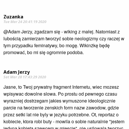
Zuzanka
Tue Mar 24 20:41:19 2020
@Adam Jerzy, zgadzam się - wiking z małej. Natomiast z
lubością zamierzam tworzyć sobie neologizmy czy raczej w
tym przypadku feminatywy, bo mogę. Wikinżkę będę
promować, bo mi się ogromnie podoba.
Adam Jerzy
Sat Mar 28 17:43:29 2020
Jasne, to Twoj prywatny fragment Internetu, wiec mozesz
wpisywac dowolne slowa. Po prostu od pewnego czasu
wyrazniej dostrzegam jakies wymuszone ideologicznie
parcie na tworzenie zenskich form nazw zawodow, gdzie
przez setki lat nie byly w jezyku potrzebne. Ot, reportaz o
kobiecie, ktora robi buty - mowila o sobie naturalnie "jestem
jedyna kobieta szewcem w miescie", nie usilowala tworzyc