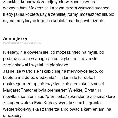
zenskich-koncowek-zajmijmy-sie-w-koncu-czyms-
waznym.html Możesz za każdym razem wyrażać niechęć,
kiedy jakaś kobieta użyje żeńskiej formy, możesz też skupić
się na merytoryce tego, co kobieta ma do powiedzenia.
Adam Jerzy
Wed Apr 8 18:46:28 2020
Niestety, nie dowiem sie, co mozesz miec na mysli, bo
podana strona wymaga przed czytaniem, abym sie
zarejestrowal i wyslal im pieniadze.
Jasne, ze warto sie "skupić się na merytoryce tego, co
kobieta ma do powiedzenia" - i stam sie to robic. I
dostrzegam, ze np. niezwyklym zbiegiem okolicznosci
Margaret Thatcher byla premierem Wielkiej Brytanii i
mowila z sensem, zas "premierka" (okreslenie z pisma ktore
zasugerowalas) Ewa Kopacz wynalazla m.in. granice
wegiersko-syryjska i zamierzala polowac z kamieniami na
dinozaury.