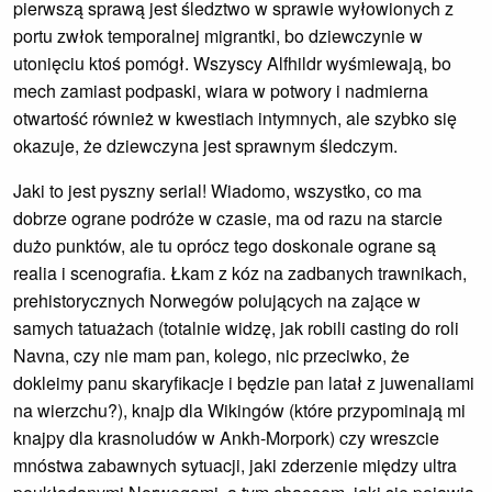
pierwszą sprawą jest śledztwo w sprawie wyłowionych z
portu zwłok temporalnej migrantki, bo dziewczynie w
utonięciu ktoś pomógł. Wszyscy Alfhildr wyśmiewają, bo
mech zamiast podpaski, wiara w potwory i nadmierna
otwartość również w kwestiach intymnych, ale szybko się
okazuje, że dziewczyna jest sprawnym śledczym.
Jaki to jest pyszny serial! Wiadomo, wszystko, co ma
dobrze ograne podróże w czasie, ma od razu na starcie
dużo punktów, ale tu oprócz tego doskonale ograne są
realia i scenografia. Łkam z kóz na zadbanych trawnikach,
prehistorycznych Norwegów polujących na zające w
samych tatuażach (totalnie widzę, jak robili casting do roli
Navna, czy nie mam pan, kolego, nic przeciwko, że
dokleimy panu skaryfikacje i będzie pan latał z juwenaliami
na wierzchu?), knajp dla Wikingów (które przypominają mi
knajpy dla krasnoludów w Ankh-Morpork) czy wreszcie
mnóstwa zabawnych sytuacji, jaki zderzenie między ultra