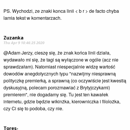
PS. Wychodzi, ze znaki konca linii < b r > de facto chyba
lamia tekst w komentarzach.
Zuzanka
Thu Apr 9 10:46:25 2020
@Adam Jerzy, cieszę się, że znak końca linii działa,
wydawało mi się, że tagi są wyłączone w ogóle (acz nie
sprawdzałam). Natomiast niespecjalnie widzę wartość
dowodów anegdotycznych typu "nazwijmy niesprawną
polityczkę premierką, a sprawną (co oczywiście jest kwestią
dyskusyjną, polecam porozmawiać z Brytyjczykami)
premierem", nie dogadamy się. Tu jest ten kawałek
internetu, gdzie będzie wikinżka, kierowniczka i filolożka,
czy Ci się to podoba, czy nie.
Tores-