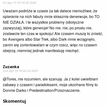
Fri Apr 17 18:18:25 2020
Uważam podróże w czasie za tak dalece niemożliwe, że
opieranie na nich fabuły mnie strasznie denerwuje, bo TO
NIE DZIAŁA. I te wszystkie problemy (idiotyczne
zazwyczaj), które generuje! No nie, nie, po prostu nie,
zostawcie ten czas w spokoju! Ale czasem muszę to znieść,
bo Avengers albo Star Trek, albo Dark mnie wciągnęło,
zanim się zorientowałam w czym rzecz, więc no czasem
obejrzę, niemniej jednak manifestuję niechęć.
Zuzanka
Sun Apr 19 16:04:24 2020
@Tores, nie rozumiem, ale szanuję. Ja z kolei uwielbiam
zabawy z czasem i paradoksami, moje ukochane filmy to
Donnie Darko i Predestination/Przeznaczenie.
Skomentuj