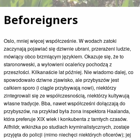
Beforeigners
Oslo, mniej więcej współcześnie. W wodach zatoki
zaczynają pojawiać się dziwnie ubrani, przerażeni ludzie,
mówiący obco brzmiącym językiem. Okazuje się, że to
staronorweski, a wyłowieni ocaleńcy pochodzą z
przeszłości. Kilkanaście lat później. Nie wiadomo dalej, co
spowodowało dziwne zjawisko, ale przybyszów jest
całkiem sporo (i ciągle przybywają nowi), niektórzy
zintegrowali się ze współczesnością, niektórzy kultywują
własne tradycje. Bba, nawet współcześni dołączają do
przybyszów, na przykład była żona inspektora Haalanda,
która preferuje XIX wiek i konkubenta z tamtych czasów.
Alfhildr, wikinżka po studiach kryminalistycznych, zostaje
przyjęta do policji (mimo niechęci niektórych oficerów); jej